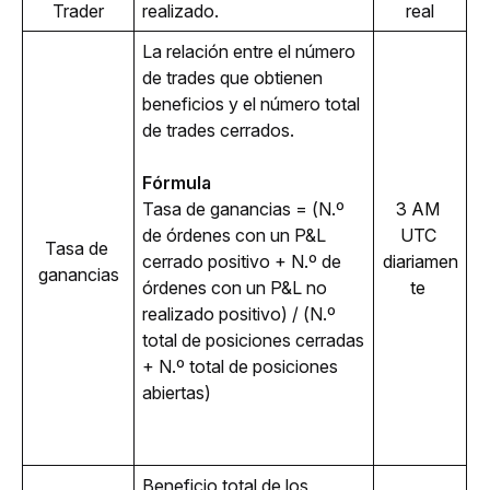
Trader
realizado.
real
La relación entre el número 
de trades que obtienen 
beneficios y el número total 
de trades cerrados.
Fórmula
Tasa de ganancias = (N.º 
3 AM 
de órdenes con un P&L 
UTC 
Tasa de 
cerrado positivo + N.º de 
diariamen
ganancias
órdenes con un P&L no 
te 
realizado positivo) / (N.º 
total de posiciones cerradas 
+ N.º total de posiciones 
abiertas)
Beneficio total de los 