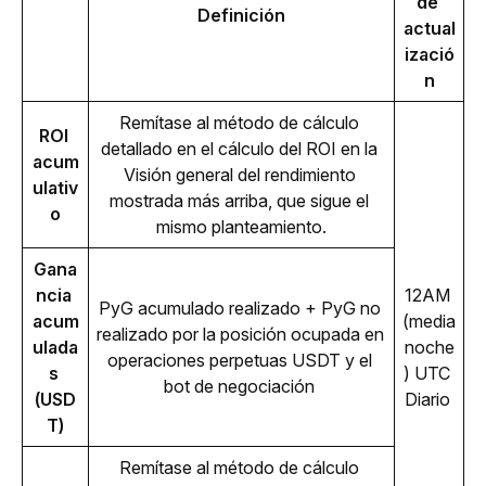
de 
Definición
actual
izació
n
Remítase al método de cálculo 
ROI 
detallado en el cálculo del ROI en la 
acum
Visión general del rendimiento 
ulativ
mostrada más arriba, que sigue el 
o
mismo planteamiento.
Gana
ncia 
12AM 
PyG acumulado realizado + PyG no 
acum
(media
realizado por la posición ocupada en 
ulada
noche
operaciones perpetuas USDT y el 
s 
) UTC 
bot de negociación 
(USD
Diario 
T)
Remítase al método de cálculo 