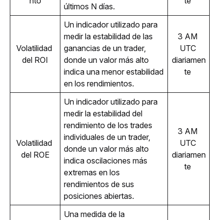
nto
te 
últimos N días.
Un indicador utilizado para 
medir la estabilidad de las 
3 AM 
Volatilidad 
ganancias de un trader, 
UTC 
del ROI
donde un valor más alto 
diariamen
indica una menor estabilidad 
te 
en los rendimientos.
Un indicador utilizado para 
medir la estabilidad del 
rendimiento de los trades 
3 AM 
individuales de un trader, 
Volatilidad 
UTC 
donde un valor más alto 
del ROE
diariamen
indica oscilaciones más 
te 
extremas en los 
rendimientos de sus 
posiciones abiertas.
Una medida de la 