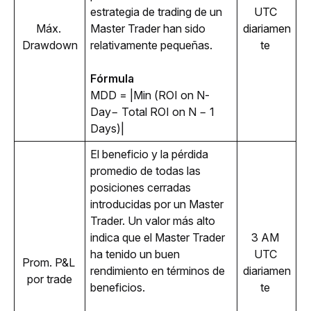
estrategia de trading de un 
UTC 
Máx. 
Master Trader han sido 
diariamen
Drawdown
relativamente pequeñas.
te 
Fórmula
MDD = |Min (ROI on N-
Day− Total ROI on N − 1 
Days)|
El beneficio y la pérdida 
promedio de todas las 
posiciones cerradas 
introducidas por un Master 
Trader. Un valor más alto 
indica que el Master Trader 
3 AM 
ha tenido un buen 
UTC 
Prom. P&L 
rendimiento en términos de 
diariamen
por trade
beneficios.
te 