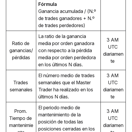
Fórmula
Ganancia acumulada / (N.º 
de trades ganadores + N.º 
de trades perdedores)
La ratio de la ganancia 
3 AM 
Ratio de 
media por orden ganadora 
UTC 
ganancias/
con respecto a la pérdida 
diariamen
pérdidas
media por orden perdedora 
te 
en los últimos N días.
El número medio de trades 
3 AM 
Trades 
semanales que el Master 
UTC 
semanales
Trader ha realizado en los 
diariamen
últimos N días.
te 
El periodo medio de 
Prom. 
3 AM 
mantenimiento de la 
Tiempo de 
UTC 
posición de todas las 
mantenimie
diariamen
posiciones cerradas en los 