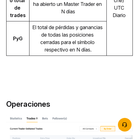
o total 
che) 
ha abierto un Master Trader en 
de 
UTC 
N días
trades
Diario 
El total de pérdidas y ganancias 
de todas las posiciones 
PyG
cerradas para el símbolo 
respectivo en N días.
Operaciones