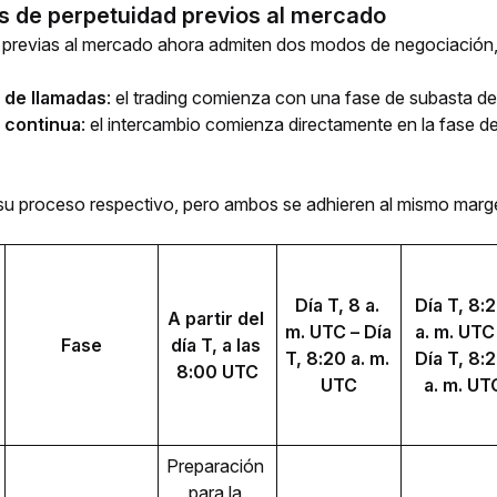
 de perpetuidad previos al mercado
 previas al mercado ahora admiten dos modos de negociación, 
 de llamadas
: el trading comienza con una fase de subasta de
 continua
: el intercambio comienza directamente en la fase d
u proceso respectivo, pero ambos se adhieren al mismo margen
Día T, 8 a. 
Día T, 8:2
A partir del 
m. UTC – Día 
a. m. UTC 
Fase
día T, a las 
T, 8:20 a. m. 
Día T, 8:2
8:00 UTC
UTC
a. m. UT
Preparación 
para la 