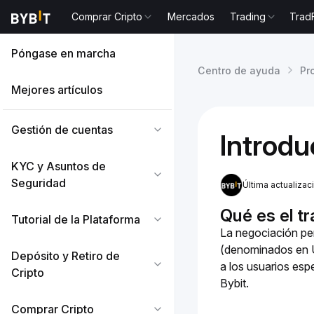
Comprar Cripto
Mercados
Trading
Trad
Póngase en marcha
Centro de ayuda
Pr
Mejores artículos
Gestión de cuentas
Introdu
KYC y Asuntos de
Seguridad
Última actualiza
Qué es el t
Tutorial de la Plataforma
La negociación per
(denominados en U
Depósito y Retiro de
a los usuarios esp
Cripto
Bybit.
Comprar Cripto