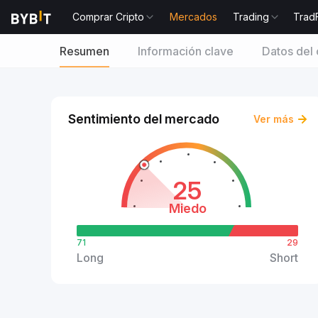
Comprar Cripto
Mercados
Trading
Trad
Resumen
Información clave
Datos del 
Sentimiento del mercado
Ver más
25
Miedo
71
29
Long
Short