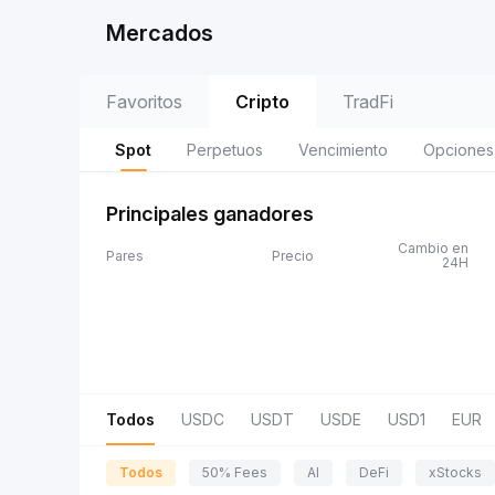
Mercados
Favoritos
Cripto
TradFi
Spot
Perpetuos
Vencimiento
Opciones
Principales ganadores
Cambio en
Pares
Precio
24H
Todos
USDC
USDT
USDE
USD1
EUR
Todos
50% Fees
AI
DeFi
xStocks