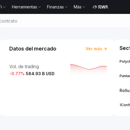
Fi
Herramientas
Finanzas
Más
contrato
Sec
Datos del mercado
Ver más
Polych
Vol. de trading
-0.77
%
584.93 B USD
Panter
Roll