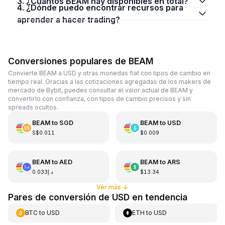
3. ¿Cuántos BEAM hay disponibles en total?
4. ¿Dónde puedo encontrar recursos para
aprender a hacer trading?
Conversiones populares de BEAM
Convierte BEAM a USD y otras monedas fiat con tipos de cambio en
tiempo real. Gracias a las cotizaciones agregadas de los makers de
mercado de Bybit, puedes consultar el valor actual de BEAM y
convertirlo con confianza, con tipos de cambio precisos y sin
spreads ocultos.
BEAM
to
SGD
BEAM
to
USD
S$0.011
$0.009
BEAM
to
AED
BEAM
to
ARS
د.إ0.033
$13.34
Ver más
↓
Pares de conversión de USD en tendencia
BTC
to
USD
ETH
to
USD