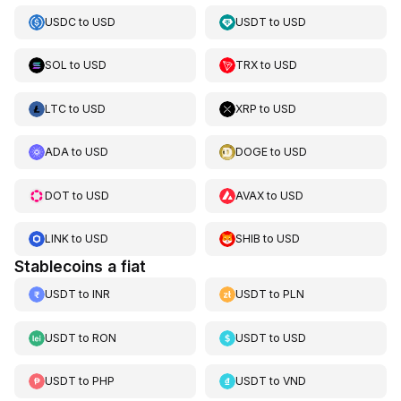
USDC
to
USD
USDT
to
USD
SOL
to
USD
TRX
to
USD
LTC
to
USD
XRP
to
USD
ADA
to
USD
DOGE
to
USD
DOT
to
USD
AVAX
to
USD
LINK
to
USD
SHIB
to
USD
Stablecoins a fiat
USDT
to
INR
USDT
to
PLN
USDT
to
RON
USDT
to
USD
USDT
to
PHP
USDT
to
VND