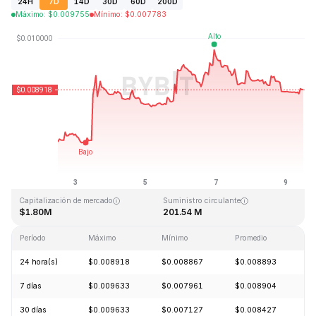
24H
7D
14D
30D
60D
200D
Máximo
:
$
0.009755
Mínimo
:
$
0.007783
Última actualización: 2026-08-09, 11:55 GMT+0
Máximo histórico
Mínimo histórico
$4.28
$0.006168
Capitalización de mercado
Suministro circulante
$1.80M
201.54 M
Período
Máximo
Mínimo
Promedio
C
24 hora(s)
$0.008918
$0.008867
$0.008893
-
7 días
$0.009633
$0.007961
$0.008904
+
30 días
$0.009633
$0.007127
$0.008427
+