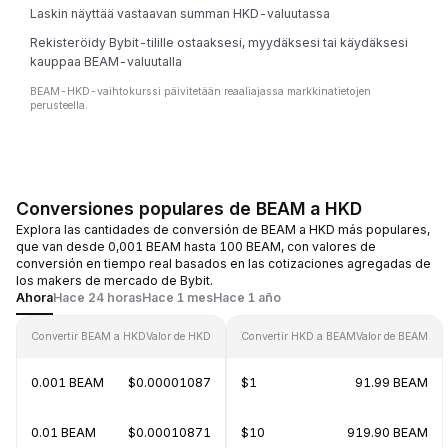
Laskin näyttää vastaavan summan HKD-valuutassa
Rekisteröidy Bybit-tilille ostaaksesi, myydäksesi tai käydäksesi
kauppaa BEAM-valuutalla
BEAM-HKD-vaihtokurssi päivitetään reaaliajassa markkinatietojen
perusteella.
Conversiones populares de BEAM a HKD
Explora las cantidades de conversión de BEAM a HKD más populares,
que van desde 0,001 BEAM hasta 100 BEAM, con valores de
conversión en tiempo real basados en las cotizaciones agregadas de
los makers de mercado de Bybit.
Ahora
Hace 24 horas
Hace 1 mes
Hace 1 año
Convertir BEAM a HKD
Valor de HKD
Convertir HKD a BEAM
Valor de BEAM
0.001 BEAM
$0.00001087
$1
91.99 BEAM
0.01 BEAM
$0.00010871
$10
919.90 BEAM