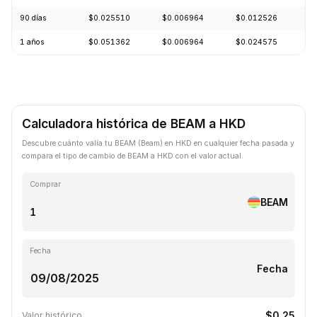
90 días
$0.025510
$0.006964
$0.012526
-
1 años
$0.051362
$0.006964
$0.024575
-
Calculadora histórica de BEAM a HKD
Descubre cuánto valía tu BEAM (Beam) en HKD en cualquier fecha pasada y
compara el tipo de cambio de BEAM a HKD con el valor actual.
Comprar
BEAM
Fecha
Fecha
$0.25
Valor histórico