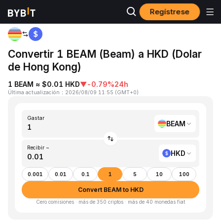
Regístrese
Inicio
BEAM to HKD
Convertir 1 BEAM (Beam) a HKD (Dolar
de Hong Kong)
1 BEAM ≈ $0.01 HKD
▼
-0.79%
24h
Última actualización
：
2026/08/09 11:55
(
GMT+0
)
Gastar
BEAM
Recibir ~
HKD
0.001
0.01
0.1
1
5
10
100
Convert BEAM to HKD
Cero comisiones · más de 350 criptos · más de 40 monedas fiat