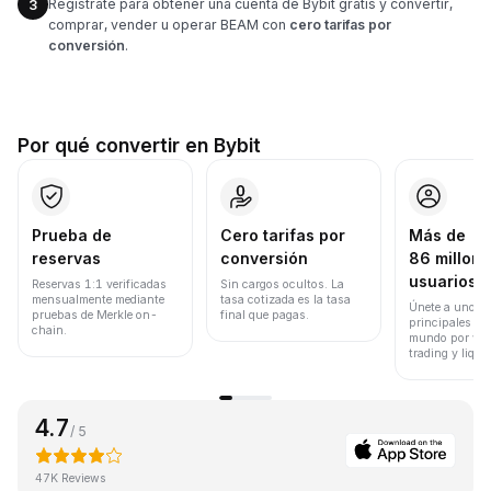
Regístrate para obtener una cuenta de Bybit gratis y convertir,
3
comprar, vender u operar BEAM con
cero tarifas por
conversión
.
Por qué convertir en Bybit
Prueba de
Cero tarifas por
Más de
reservas
conversión
86 millone
usuarios
Reservas 1:1 verificadas
Sin cargos ocultos. La
mensualmente mediante
tasa cotizada es la tasa
Únete a uno de
pruebas de Merkle on-
final que pagas.
principales ex
chain.
mundo por vol
trading y liqui
4.7
/ 5
47K Reviews