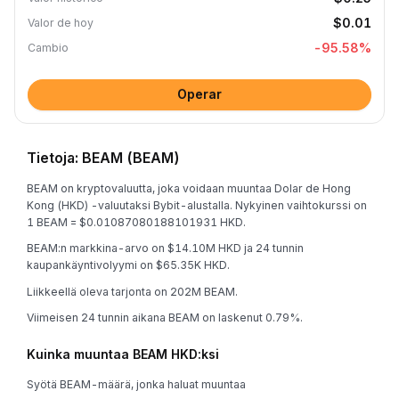
$0.01
Valor de hoy
-95.58
%
Cambio
Operar
Tietoja: BEAM (BEAM)
BEAM on kryptovaluutta, joka voidaan muuntaa Dolar de Hong
Kong (HKD) -valuutaksi Bybit-alustalla. Nykyinen vaihtokurssi on
1 BEAM = $0.01087080188101931 HKD.
BEAM:n markkina-arvo on $14.10M HKD ja 24 tunnin
kaupankäyntivolyymi on $65.35K HKD.
Liikkeellä oleva tarjonta on 202M BEAM.
Viimeisen 24 tunnin aikana BEAM on laskenut 0.79%.
Kuinka muuntaa BEAM HKD:ksi
Syötä BEAM-määrä, jonka haluat muuntaa