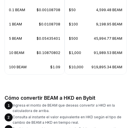
0.1 BEAM
$0.00108708
$50
4,599.48 BEAM
1 BEAM
$0.0108708
$100
9,198.95 BEAM
5 BEAM
$0.05435401
$500
45,994.77 BEAM
10 BEAM
$0.10870802
$1,000
91,989.53 BEAM
100 BEAM
$1.09
$10,000
919,895.34 BEAM
Cómo convertir BEAM a HKD en Bybit
Ingresa el monto de BEAM que deseas convertir a HKD en la
1
calculadora de arriba.
Consulta al instante el valor equivalente en HKD según el tipo de
2
cambio de BEAM a HKD en tiempo real.