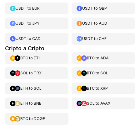
USDT
to
EUR
USDT
to
GBP
USDT
to
JPY
USDT
to
AUD
USDT
to
CAD
USDT
to
CHF
Cripto a Cripto
BTC
to
ETH
BTC
to
ADA
SOL
to
TRX
BTC
to
SOL
ETH
to
SOL
BTC
to
XRP
ETH
to
BNB
SOL
to
AVAX
BTC
to
DOGE