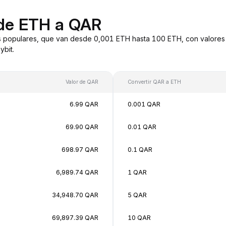
 de ETH a QAR
 populares, que van desde 0,001 ETH hasta 100 ETH, con valores 
bit.
Valor de QAR
Convertir QAR a ETH
6.99 QAR
0.001 QAR
69.90 QAR
0.01 QAR
698.97 QAR
0.1 QAR
6,989.74 QAR
1 QAR
34,948.70 QAR
5 QAR
69,897.39 QAR
10 QAR