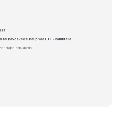
ssa
si tai käydäksesi kauppaa ETH-valuutalla
tietojen perusteella.