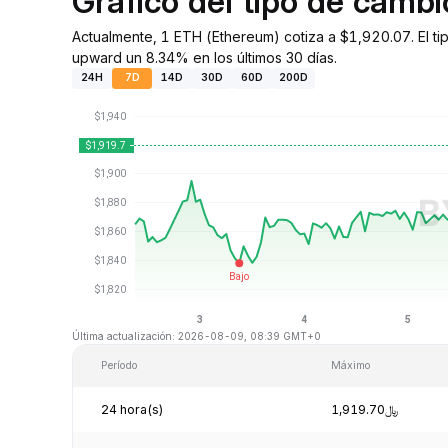
Gráfico del tipo de camb
Actualmente, 1 ETH (Ethereum) cotiza a $1,920.07. El ti
upward un 8.34% en los últimos 30 días.
24H
7D
14D
30D
60D
200D
Última actualización: 2026-08-09, 08:39 GMT+0
Período
Máximo
24 hora(s)
﷼1,919.70