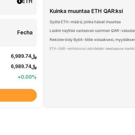
ETH
Kuinka muuntaa ETH QAR:ksi
Syötä ETH-määrä, jonka haluat muuntaa
Laskin näyttää vastaavan summan QAR-valuuta
Fecha
Rekisteröidy Bybit-tilille ostaaksesi, myydäkse
ETH-QAR-vaihtokurssi päivitetään reaaliajassa markkina
﷼6,989.74
﷼6,989.74
+
0.00
%