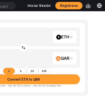
Regístrese
Iniciar Sesión
TUSDT
ETH
QAR
1
5
10
100
Convert ETH to QAR
ones · más de 350 criptos · más de 40 monedas fiat