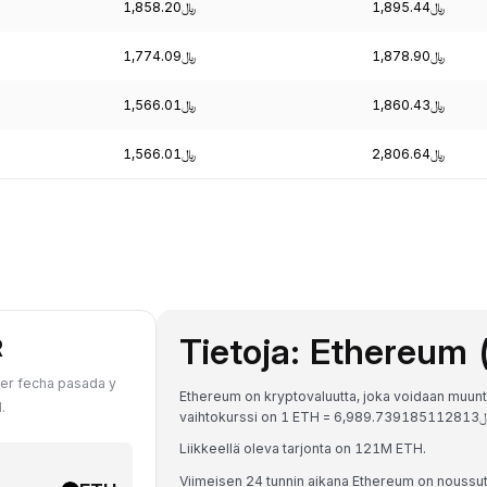
﷼1,895.44
﷼1,858.20
﷼1,878.90
﷼1,774.09
﷼1,860.43
﷼1,566.01
﷼2,806.64
﷼1,566.01
Tietoja: Ethereum
R
ier fecha pasada y
Ethereum on kryptovaluutta, joka voidaan muunta
.
Liikkeellä oleva tarjonta on 121M ETH.
Viimeisen 24 tunnin aikana Ethereum on noussu