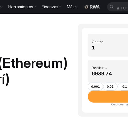
Herramientas
Finanzas
Más
🔥
TU
Gastar
 (Ethereum)
Recibir ~
í)
0.001
0.01
0.1
Cero comisi