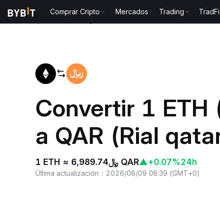
Comprar Cripto
Mercados
Trading
TradFi
Inicio
ETH to QAR
Convertir 1 ETH
a QAR (Rial qatar
1 ETH ≈ ﷼6,989.74 QAR
▲
+0.07%
24h
Última actualización
：
2026/08/09 08:39
(
GMT+0
)