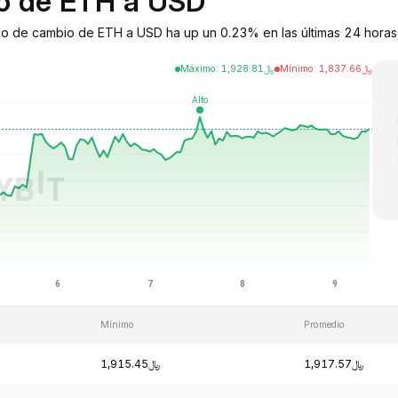
io de ETH a USD
po de cambio de ETH a USD ha up un 0.23% en las últimas 24 horas,
Máximo
:
1,928.81
﷼
Mínimo
:
1,837.66
﷼
Mínimo
Promedio
﷼1,917.57
﷼1,915.45