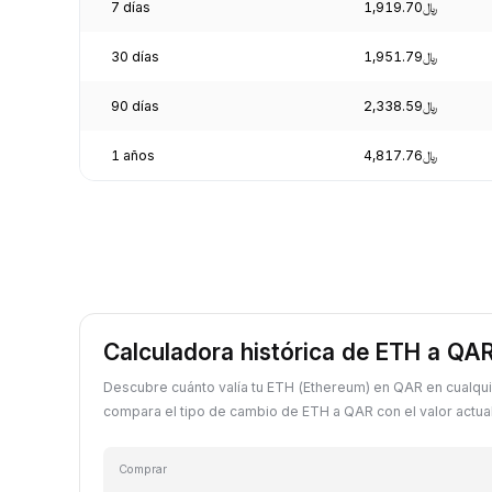
7 días
﷼1,919.70
30 días
﷼1,951.79
90 días
﷼2,338.59
1 años
﷼4,817.76
Calculadora histórica de ETH a QA
Descubre cuánto valía tu ETH (Ethereum) en QAR en cualqu
compara el tipo de cambio de ETH a QAR con el valor actual
Comprar