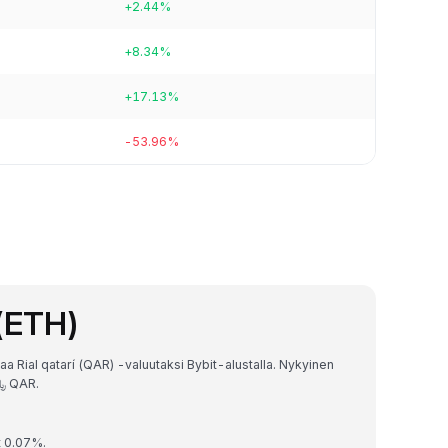
+2.44%
+8.34%
+17.13%
-53.96%
 (ETH)
a Rial qatarí (QAR) -valuutaksi Bybit-alustalla. Nykyinen
vaihtokurssi on 1 ETH = ﷼6,989.739185112813 QAR.
t 0.07%.