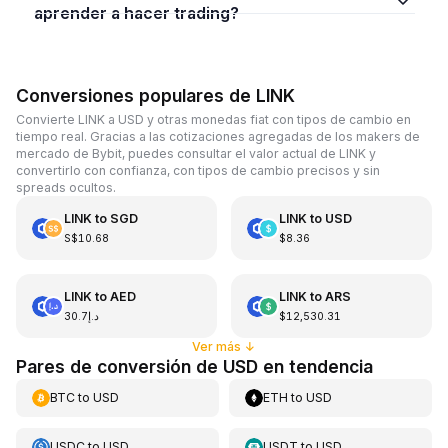
aprender a hacer trading?
Conversiones populares de LINK
Convierte LINK a USD y otras monedas fiat con tipos de cambio en
tiempo real. Gracias a las cotizaciones agregadas de los makers de
mercado de Bybit, puedes consultar el valor actual de LINK y
convertirlo con confianza, con tipos de cambio precisos y sin
spreads ocultos.
LINK
to
SGD
LINK
to
USD
S$10.68
$8.36
LINK
to
AED
LINK
to
ARS
د.إ30.7
$12,530.31
Ver más
↓
Pares de conversión de USD en tendencia
BTC
to
USD
ETH
to
USD
USDC
to
USD
USDT
to
USD