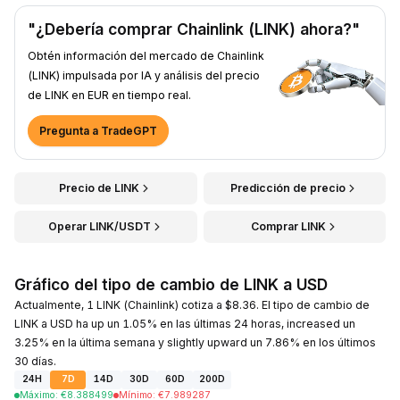
"¿Debería comprar Chainlink (LINK) ahora?"
Obtén información del mercado de Chainlink
(LINK) impulsada por IA y análisis del precio
de LINK en EUR en tiempo real.
Pregunta a TradeGPT
Precio de LINK
Predicción de precio
Operar LINK/USDT
Comprar LINK
Gráfico del tipo de cambio de LINK a USD
Actualmente, 1 LINK (Chainlink) cotiza a $8.36. El tipo de cambio de
LINK a USD ha up un 1.05% en las últimas 24 horas, increased un
3.25% en la última semana y slightly upward un 7.86% en los últimos
30 días.
24H
7D
14D
30D
60D
200D
Máximo
:
€
8.388499
Mínimo
:
€
7.989287