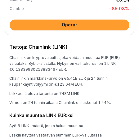
-85.08
%
Cambio
Operar
Tietoja: Chainlink (LINK)
Chainlink on kryptovaluutta, joka voidaan muuntaa EUR (EUR) -
valuutaksi Bybit-alustalla. Nykyinen vaihtokurssi on 1 LINK =
€0.13839930213883467 EUR.
Chainlink:n markkina-arvo on €5.41B EUR ja 24 tunnin
kaupankäyntivolyymi on €123.64M EUR.
Liikkeellä oleva tarjonta on 748M LINK.
Viimeisen 24 tunnin aikana Chainlink on laskenut 1.44%.
Kuinka muuntaa LINK EUR:ksi
Syötä LINK-määrä, jonka haluat muuntaa
Laskin näyttää vastaavan summan EUR-valuutassa