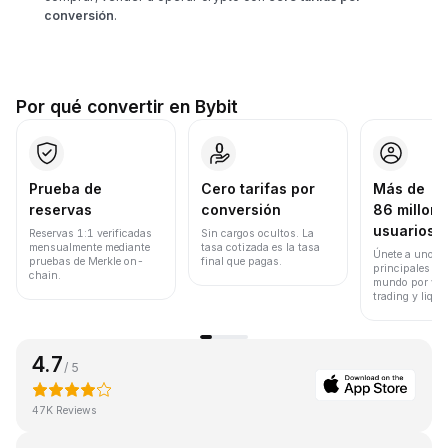
conversión
.
Por qué convertir en Bybit
Prueba de
Cero tarifas por
Más de
reservas
conversión
86 millone
usuarios
Reservas 1:1 verificadas
Sin cargos ocultos. La
mensualmente mediante
tasa cotizada es la tasa
Únete a uno de
pruebas de Merkle on-
final que pagas.
principales ex
chain.
mundo por vol
trading y liqui
4.7
/ 5
47K Reviews