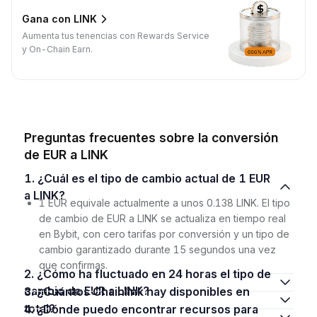
Gana con LINK
Aumenta tus tenencias con Rewards Service
y On-Chain Earn.
Preguntas frecuentes sobre la conversión
de EUR a LINK
1. ¿Cuál es el tipo de cambio actual de 1 EUR
a LINK?
1 EUR equivale actualmente a unos 0.138 LINK. El tipo
de cambio de EUR a LINK se actualiza en tiempo real
en Bybit, con cero tarifas por conversión y un tipo de
cambio garantizado durante 15 segundos una vez
que confirmas.
2. ¿Cómo ha fluctuado en 24 horas el tipo de
cambio de EUR a LINK?
3. ¿Cuántos Chainlink hay disponibles en
total?
4. ¿Dónde puedo encontrar recursos para