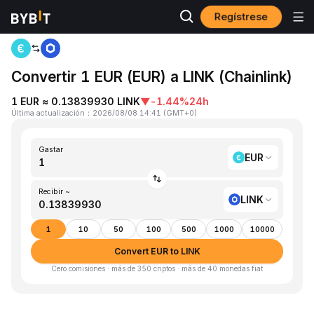
Regístrese
Inicio
EUR to LINK
Convertir 1 EUR (EUR) a LINK (Chainlink)
1 EUR ≈ 0.13839930 LINK
▼
-1.44%
24h
Última actualización
：
2026/08/08 14:41
(
GMT+0
)
Gastar
EUR
Recibir ~
LINK
1
10
50
100
500
1000
10000
Convert EUR to LINK
Cero comisiones · más de 350 criptos · más de 40 monedas fiat