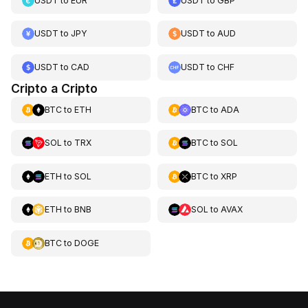
USDT
to
EUR
USDT
to
GBP
USDT
to
JPY
USDT
to
AUD
USDT
to
CAD
USDT
to
CHF
Cripto a Cripto
BTC
to
ETH
BTC
to
ADA
SOL
to
TRX
BTC
to
SOL
ETH
to
SOL
BTC
to
XRP
ETH
to
BNB
SOL
to
AVAX
BTC
to
DOGE