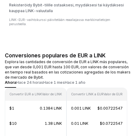
Rekisteröidy Bybit-tilille ostaaksesi, myydäksesi tai käydäksesi
kauppaa LINK-valuutalla
LINK-EUR-vaihtokurssi päivitetään reaaliajassa markkinatietojen
perusteella.
Conversiones populares de EUR a LINK
Explora las cantidades de conversión de EUR a LINK más populares,
que van desde 0,001 EUR hasta 100 EUR, con valores de conversión
en tiempo real basados en las cotizaciones agregadas de los makers
de mercado de Bybit.
Ahora
Hace 24 horas
Hace 1 mes
Hace 1 año
Convertir EUR a LINK
Valor de LINK
Convertir LINK a EUR
Valor de EUR
$1
0.1384 LINK
0.001 LINK
$0.00722547
$10
1.38 LINK
0.01 LINK
$0.0722547