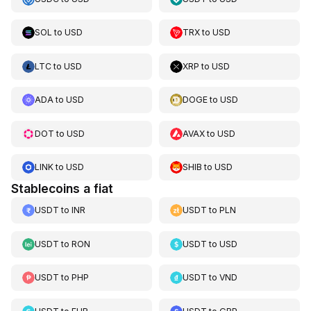
SOL
to
USD
TRX
to
USD
LTC
to
USD
XRP
to
USD
ADA
to
USD
DOGE
to
USD
DOT
to
USD
AVAX
to
USD
LINK
to
USD
SHIB
to
USD
Stablecoins a fiat
USDT
to
INR
USDT
to
PLN
USDT
to
RON
USDT
to
USD
USDT
to
PHP
USDT
to
VND