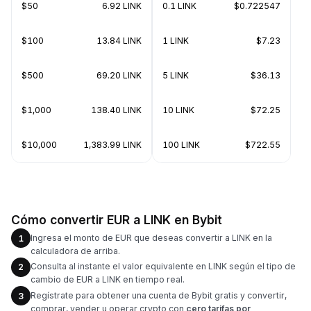
$50
6.92 LINK
0.1 LINK
$0.722547
$100
13.84 LINK
1 LINK
$7.23
$500
69.20 LINK
5 LINK
$36.13
$1,000
138.40 LINK
10 LINK
$72.25
$10,000
1,383.99 LINK
100 LINK
$722.55
Cómo convertir EUR a LINK en Bybit
Ingresa el monto de EUR que deseas convertir a LINK en la
1
calculadora de arriba.
Consulta al instante el valor equivalente en LINK según el tipo de
2
cambio de EUR a LINK en tiempo real.
Regístrate para obtener una cuenta de Bybit gratis y convertir,
3
comprar, vender u operar crypto con
cero tarifas por