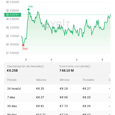
Última actualización: 2026-08-08, 14:41 GMT+0
Máximo histórico
Mínimo histórico
€52.70
€0.148183
Capitalización de mercado
Suministro circulante
€6.25B
748.10 M
Período
Máximo
Mínimo
Promedio
Cam
24 hora(s)
€8.35
€8.18
€8.27
+1.
7 días
€8.37
€8.06
€8.20
+3.
30 días
€8.81
€7.73
€8.29
+7.
90 días
€10.71
€7.19
€8.43
+5.