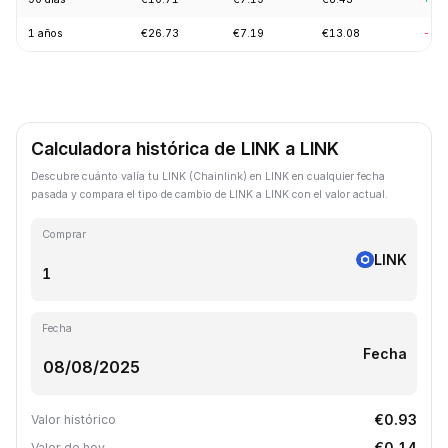
1 años
€26.73
€7.19
€13.08
-57
Calculadora histórica de LINK a LINK
Descubre cuánto valía tu LINK (Chainlink) en LINK en cualquier fecha
pasada y compara el tipo de cambio de LINK a LINK con el valor actual.
Comprar
LINK
Fecha
Fecha
€0.93
Valor histórico
€0.14
Valor de hoy