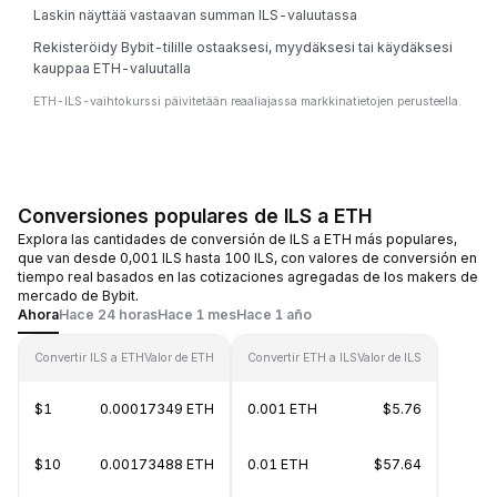
Laskin näyttää vastaavan summan ILS-valuutassa
Rekisteröidy Bybit-tilille ostaaksesi, myydäksesi tai käydäksesi
kauppaa ETH-valuutalla
ETH-ILS-vaihtokurssi päivitetään reaaliajassa markkinatietojen perusteella.
Conversiones populares de ILS a ETH
Explora las cantidades de conversión de ILS a ETH más populares,
que van desde 0,001 ILS hasta 100 ILS, con valores de conversión en
tiempo real basados en las cotizaciones agregadas de los makers de
mercado de Bybit.
Ahora
Hace 24 horas
Hace 1 mes
Hace 1 año
Convertir ILS a ETH
Valor de ETH
Convertir ETH a ILS
Valor de ILS
$1
0.00017349 ETH
0.001 ETH
$5.76
$10
0.00173488 ETH
0.01 ETH
$57.64