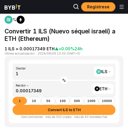
Regístrese
Inicio
ILS to ETH
Convertir 1 ILS (Nuevo séquel israelí) a
ETH (Ethereum)
1 ILS ≈ 0.00017349 ETH
▲
+0.05%
24h
Última actualización
：
2026/08/09 13:05
(
GMT+0
)
Gastar
ILS
Recibir ~
ETH
1
10
50
100
500
1000
10000
Convert ILS to ETH
Cero comisiones · más de 350 criptos · más de 40 monedas fiat