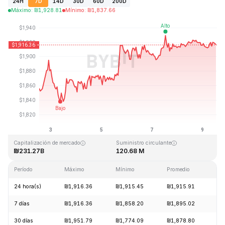
24H
7D
14D
30D
60D
200D
Máximo
:
₪
1,928.81
Mínimo
:
₪
1,837.66
Última actualización: 2026-08-09, 13:05 GMT+0
Máximo histórico
Mínimo histórico
₪4,946.05
₪0.432979
Capitalización de mercado
Suministro circulante
₪231.27B
120.68 M
Período
Máximo
Mínimo
Promedio
Ca
24 hora(s)
₪1,916.36
₪1,915.45
₪1,915.91
-
7 días
₪1,916.36
₪1,858.20
₪1,895.02
+
30 días
₪1,951.79
₪1,774.09
₪1,878.80
+