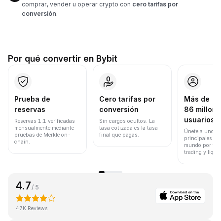
comprar, vender u operar crypto con
cero tarifas por
conversión
.
Por qué convertir en Bybit
Prueba de
Cero tarifas por
Más de
reservas
conversión
86 millone
usuarios
Reservas 1:1 verificadas
Sin cargos ocultos. La
mensualmente mediante
tasa cotizada es la tasa
Únete a uno de
pruebas de Merkle on-
final que pagas.
principales ex
chain.
mundo por vol
trading y liqui
4.7
/ 5
47K Reviews