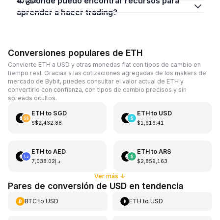
4. ¿Dónde puedo encontrar recursos para
aprender a hacer trading?
Conversiones populares de ETH
Convierte ETH a USD y otras monedas fiat con tipos de cambio en
tiempo real. Gracias a las cotizaciones agregadas de los makers de
mercado de Bybit, puedes consultar el valor actual de ETH y
convertirlo con confianza, con tipos de cambio precisos y sin
spreads ocultos.
ETH
to
SGD
ETH
to
USD
S$2,432.88
$1,916.41
ETH
to
AED
ETH
to
ARS
د.إ7,038.02
$2,859,163
Ver más
↓
Pares de conversión de USD en tendencia
BTC
to
USD
ETH
to
USD