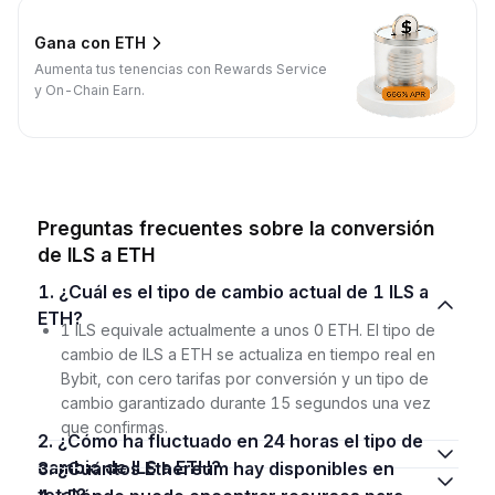
Gana con ETH
Aumenta tus tenencias con Rewards Service
y On-Chain Earn.
Preguntas frecuentes sobre la conversión
de ILS a ETH
1. ¿Cuál es el tipo de cambio actual de 1 ILS a
ETH?
1 ILS equivale actualmente a unos 0 ETH. El tipo de
cambio de ILS a ETH se actualiza en tiempo real en
Bybit, con cero tarifas por conversión y un tipo de
cambio garantizado durante 15 segundos una vez
que confirmas.
2. ¿Cómo ha fluctuado en 24 horas el tipo de
cambio de ILS a ETH?
3. ¿Cuántos Ethereum hay disponibles en
total?