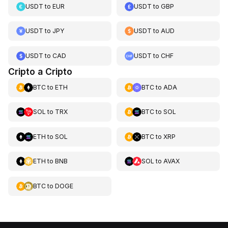
USDT
to
EUR
USDT
to
GBP
USDT
to
JPY
USDT
to
AUD
USDT
to
CAD
USDT
to
CHF
Cripto a Cripto
BTC
to
ETH
BTC
to
ADA
SOL
to
TRX
BTC
to
SOL
ETH
to
SOL
BTC
to
XRP
ETH
to
BNB
SOL
to
AVAX
BTC
to
DOGE