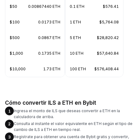
$50
0.00867440 ETH
0.1 ETH
$576.41
$100
0.0173 ETH
1 ETH
$5,764.08
$500
0.0867 ETH
5 ETH
$28,820.42
$1,000
0.1735 ETH
10 ETH
$57,640.84
$10,000
1.73 ETH
100 ETH
$576,408.44
Cómo convertir ILS a ETH en Bybit
Ingresa el monto de ILS que deseas convertir a ETH en la
1
calculadora de arriba.
Consulta al instante el valor equivalente en ETH según el tipo de
2
cambio de ILS a ETH en tiempo real.
Regístrate para obtener una cuenta de Bybit gratis y convertir,
3