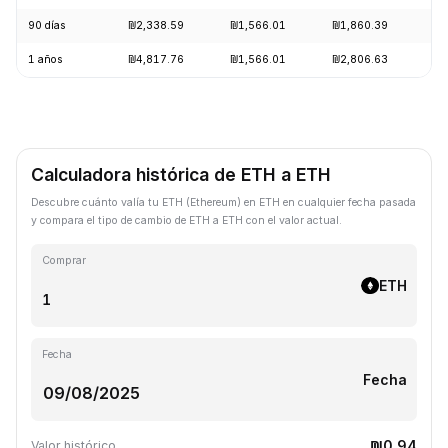
90 días
₪2,338.59
₪1,566.01
₪1,860.39
+
1 años
₪4,817.76
₪1,566.01
₪2,806.63
-
Calculadora histórica de ETH a ETH
Descubre cuánto valía tu ETH (Ethereum) en ETH en cualquier fecha pasada
y compara el tipo de cambio de ETH a ETH con el valor actual.
Comprar
ETH
Fecha
Fecha
₪0.94
Valor histórico