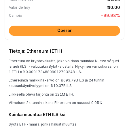
₪0.00
Valor de hoy
-99.98
%
Cambio
Operar
Tietoja: Ethereum (ETH)
Ethereum on kryptovaluutta, joka voidaan muuntaa Nuevo séquel
israelí (ILS) -valuutaksi Bybit-alustalla. Nykyinen vaihtokurssi on
1 ETH = ₪0.00017348809012793248 ILS.
Ethereum:n markkina-arvo on ₪693.79B ILS ja 24 tunnin
kaupankäyntivolyymi on ₪10.37B ILS.
Liikkeellä oleva tarjonta on 121M ETH.
Viimeisen 24 tunnin aikana Ethereum on noussut 0.05%.
Kuinka muuntaa ETH ILS:ksi
Syötä ETH-määrä, jonka haluat muuntaa