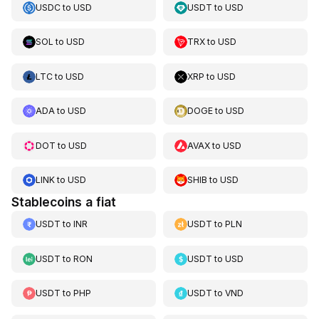
USDC
to
USD
USDT
to
USD
SOL
to
USD
TRX
to
USD
LTC
to
USD
XRP
to
USD
ADA
to
USD
DOGE
to
USD
DOT
to
USD
AVAX
to
USD
LINK
to
USD
SHIB
to
USD
Stablecoins a fiat
USDT
to
INR
USDT
to
PLN
USDT
to
RON
USDT
to
USD
USDT
to
PHP
USDT
to
VND