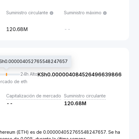
Suministro circulante
Suministro máximo
120.68M
--
g: KSh0.000004052765548247657
24h Alto
KSh
0.000004084526496639866
ercado de eth
Capitalización de mercado
Suministro circulante
--
120.68M
 a Ethereum (ETH) es de 0.000004052765548247657. Se ha
censo de 0.00% durante la última semana.