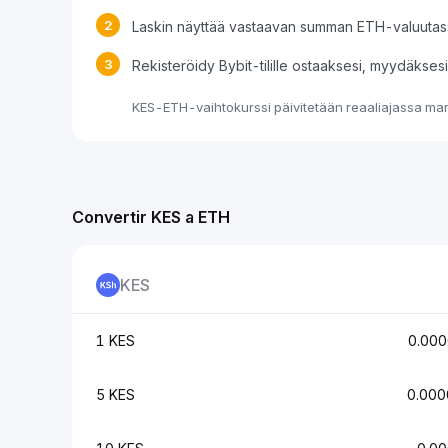
2
Laskin näyttää vastaavan summan ETH-valuutas
3
Rekisteröidy Bybit-tilille ostaaksesi, myydäkse
KES-ETH-vaihtokurssi päivitetään reaaliajassa mark
Convertir KES a ETH
KES
1 KES
0.00
5 KES
0.00