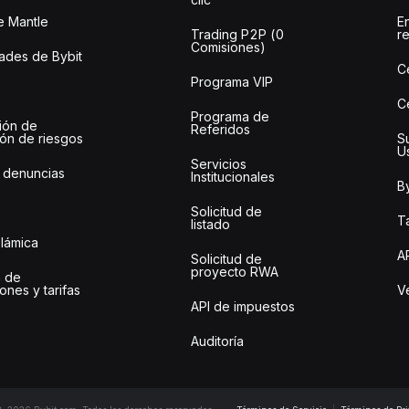
e Mantle
E
Trading P2P (0
r
Comisiones)
des de Bybit
C
Programa VIP
C
Programa de
ión de
Referidos
ión de riesgos
S
U
Servicios
 denuncias
Institucionales
By
Solicitud de
Ta
listado
slámica
A
Solicitud de
proyecto RWA
 de
ones y tarifas
Ve
API de impuestos
Auditoría