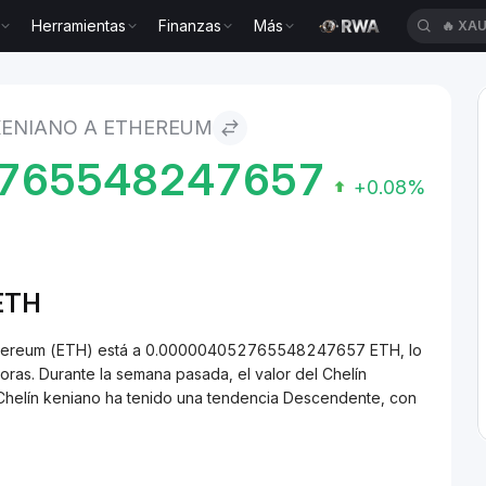
Herramientas
Finanzas
Más
🔥
XAU
 to Ethereum
KENIANO A ETHEREUM
765548247657
+0.08%
/ETH
 Ethereum (ETH) está a 0.000004052765548247657 ETH, lo
as. Durante la semana pasada, el valor del Chelín
 Chelín keniano ha tenido una tendencia Descendente, con