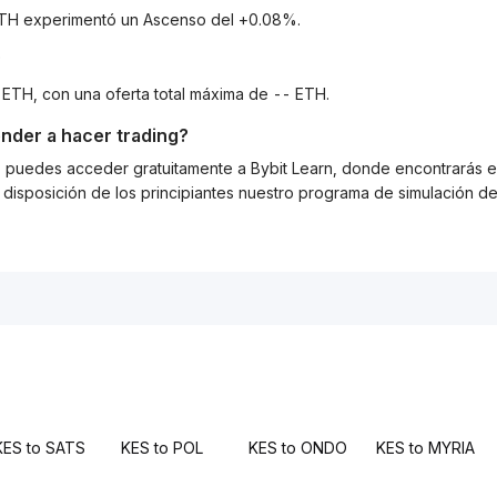
a ETH experimentó un Ascenso del +0.08%.
?
 ETH, con una oferta total máxima de -- ETH.
nder a hacer trading?
g, puedes acceder gratuitamente a Bybit Learn, donde encontrarás es
isposición de los principiantes nuestro programa de simulación de 
KES to SATS
KES to POL
KES to ONDO
KES to MYRIA