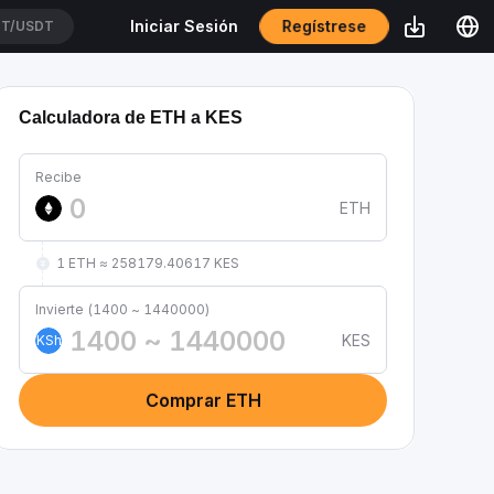
Regístrese
Iniciar Sesión
T/USDT
Calculadora de ETH a KES
Recibe
ETH
1 ETH ≈ 258179.40617 KES
Invierte (1400 ~ 1440000)
KES
KSh
Comprar ETH