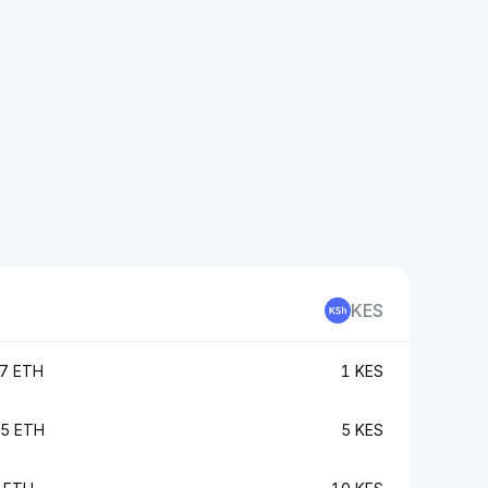
KES
7 ETH
1 KES
5 ETH
5 KES