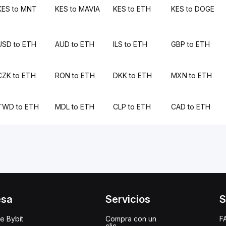
KES to MNT
KES to MAVIA
KES to ETH
KES to DOGE
USD to ETH
AUD to ETH
ILS to ETH
GBP to ETH
CZK to ETH
RON to ETH
DKK to ETH
MXN to ETH
TWD to ETH
MDL to ETH
CLP to ETH
CAD to ETH
esa
Servicios
S
e Bybit
Compra con un
F
clic