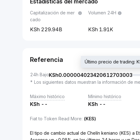
Estadísticas del mercado
Capitalización de mer
Volumen 24H
cado
229.94B
1.91K
Referencia
Último precio de tradin
24h Bajo
KSh
0.000004023420612703003
* Los siguientes datos muestran la información de m
Máximo histórico
Mínimo histórico
KSh
--
KSh
--
Fiat to Token Read More
:
(KES)
El tipo de cambio actual de Chelín keniano (KES)
Ascenso un +0.08% en las últimas 24 horas y un Des