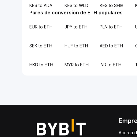
KES to ADA
KES to WLD
KES to SHIB
Pares de conversión de ETH populares
EUR to ETH
JPY to ETH
PLN to ETH
SEK to ETH
HUF to ETH
AED to ETH
HKD to ETH
MYR to ETH
INR to ETH
Empr
Acerca d