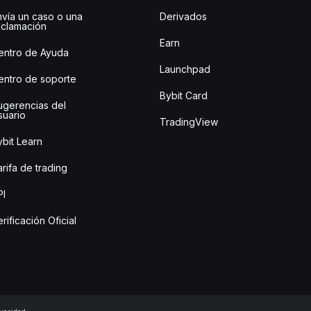
nvía un caso o una
Derivados
eclamación
Earn
entro de Ayuda
Launchpad
entro de soporte
Bybit Card
ugerencias del
suario
TradingView
bit Learn
rifa de trading
PI
rificación Oficial