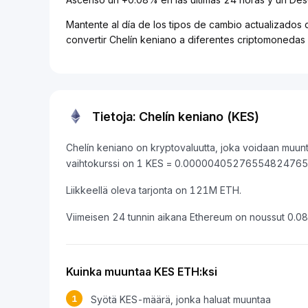
Mantente al día de los tipos de cambio actualizados 
convertir Chelín keniano a diferentes criptomonedas
Tietoja: Chelín keniano (KES)
Chelín keniano on kryptovaluutta, joka voidaan muunt
vaihtokurssi on 1 KES = 0.00000405276554824765
Liikkeellä oleva tarjonta on 121M ETH.
Viimeisen 24 tunnin aikana Ethereum on noussut 0.0
Kuinka muuntaa KES ETH:ksi
1
Syötä KES-määrä, jonka haluat muuntaa