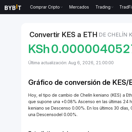
Comprar Cripto
Mercados
Trading
TradFi
Mercados
Precio de Ethereum ETH
Chelín keniano
Convertir KES a ETH
DE CHELÍN 
KSh
0.000004052
Última actualización: Aug 6, 2026, 21:00:00
Gráfico de conversión de KES
Hoy, el tipo de cambio de Chelín keniano (KES) a
que supone una +0.08% Ascenso en las últimas 24 hor
keniano se Descenso 0.00%. En los últimos 30 días,
una Descensodel 0.00%.