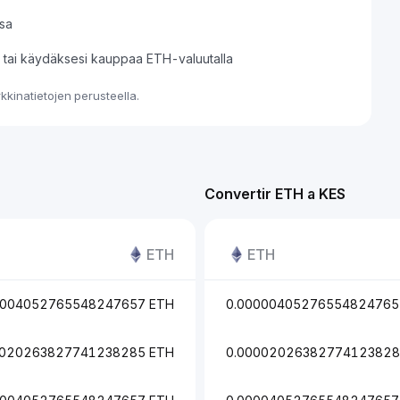
sa
si tai käydäksesi kauppaa ETH-valuutalla
kinatietojen perusteella.
Convertir ETH a KES
ETH
ETH
0004052765548247657 ETH
0.00000405276554824765
0020263827741238285 ETH
0.00002026382774123828