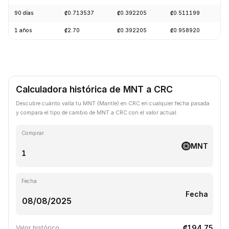
90 días
₡0.713537
₡0.392205
₡0.511199
-
1 años
₡2.70
₡0.392205
₡0.958920
-
Calculadora histórica de MNT a CRC
Descubre cuánto valía tu MNT (Mantle) en CRC en cualquier fecha pasada
y compara el tipo de cambio de MNT a CRC con el valor actual.
Comprar
MNT
Fecha
Fecha
₡194.75
Valor histórico