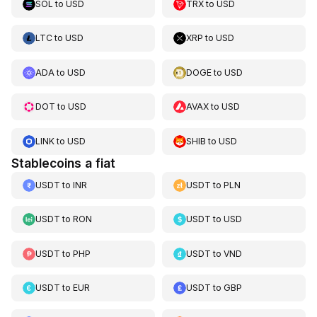
SOL
to
USD
TRX
to
USD
LTC
to
USD
XRP
to
USD
ADA
to
USD
DOGE
to
USD
DOT
to
USD
AVAX
to
USD
LINK
to
USD
SHIB
to
USD
Stablecoins a fiat
USDT
to
INR
USDT
to
PLN
USDT
to
RON
USDT
to
USD
USDT
to
PHP
USDT
to
VND
USDT
to
EUR
USDT
to
GBP