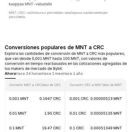
kauppaa MNT-valuutalla
MNT-CRC-vaihtokurssi päivitetään reaaliajassa markkinatietojen
perusteella.
Conversiones populares de MNT a CRC
Explora las cantidades de conversión de MNT a CRC más populares,
que van desde 0,001 MNT hasta 100 MNT, con valores de
conversión en tiempo real basados en las cotizaciones agregadas de
los makers de mercado de Bybit.
Ahora
Hace 24 horas
Hace 1 mes
Hace 1 año
Convertir MNT a CRC
Valor de CRC
Convertir CRC a MNT
Valor de MNT
0.001 MNT
0.1947 CRC
0.001 CRC
0.00000513 MNT
0.01 MNT
1.95 CRC
0.01 CRC
0.00005135 MNT
0.1 MNT
19.47 CRC
0.1 CRC
0.00051349 MNT