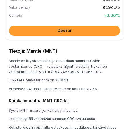
₡194.75
Valor de hoy
+
0.00
%
Cambio
Operar
Tietoja: Mantle (MNT)
Mantle on kryptovaluutta, joka voidaan muuntaa Colón
costarricense (CRC) -valuutaksi Bybit-alustalla. Nykyinen
vaihtokurssi on 1 MNT = ₡194.74553926111065 CRC.
Liikkeellä oleva tarjonta on 3B MNT.
Viimeisen 24 tunnin aikana Mantle on noussut 2.77%.
Kuinka muuntaa MNT CRC:ksi
Syötä MNT-määrä, jonka haluat muuntaa
Laskin näyttää vastaavan summan CRC-valuutassa
Rekisteröidy Bybit-tilille ostaaksesi, myydäksesi tai käydäksesi