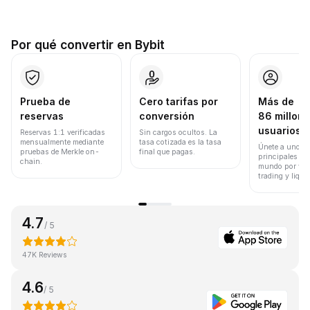
Por qué convertir en Bybit
Prueba de
Cero tarifas por
Más de
reservas
conversión
86 millone
usuarios
Reservas 1:1 verificadas
Sin cargos ocultos. La
mensualmente mediante
tasa cotizada es la tasa
Únete a uno de
pruebas de Merkle on-
final que pagas.
principales ex
chain.
mundo por vol
trading y liqui
4.7
/ 5
47K Reviews
4.6
/ 5