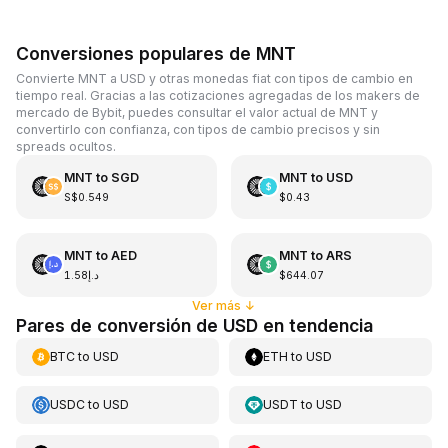
Conversiones populares de MNT
Convierte MNT a USD y otras monedas fiat con tipos de cambio en
tiempo real. Gracias a las cotizaciones agregadas de los makers de
mercado de Bybit, puedes consultar el valor actual de MNT y
convertirlo con confianza, con tipos de cambio precisos y sin
spreads ocultos.
MNT
to
SGD
MNT
to
USD
S$0.549
$0.43
MNT
to
AED
MNT
to
ARS
د.إ1.58
$644.07
Ver más
↓
Pares de conversión de USD en tendencia
BTC
to
USD
ETH
to
USD
USDC
to
USD
USDT
to
USD