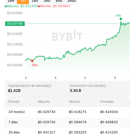
24H
7D
14D
30D
60D
200D
Máximo
:
₡
0.431958
Mínimo
:
₡
0.393897
Última actualización: 2026-08-08, 22:41 GMT+0
Máximo histórico
Mínimo histórico
₡2.86
₡0.307978
Capitalización de mercado
Suministro circulante
₡1.42B
3.30 B
Período
Máximo
Mínimo
Promedio
C
24 hora(s)
₡0.429734
₡0.418275
₡0.424004
+
7 días
₡0.429734
₡0.394679
₡0.406832
+
30 días
₡0.441317
₡0.392205
₡0.414205
-