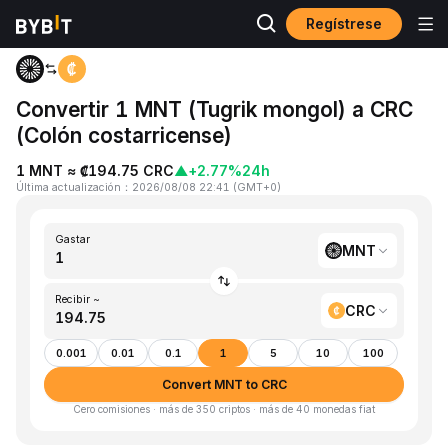
Regístrese
Inicio
MNT to CRC
Convertir 1 MNT (Tugrik mongol) a CRC
(Colón costarricense)
1 MNT ≈ ₡194.75 CRC
▲
+2.77%
24h
Última actualización
：
2026/08/08 22:41
(
GMT+0
)
Gastar
MNT
Recibir ~
CRC
0.001
0.01
0.1
1
5
10
100
Convert MNT to CRC
Cero comisiones · más de 350 criptos · más de 40 monedas fiat