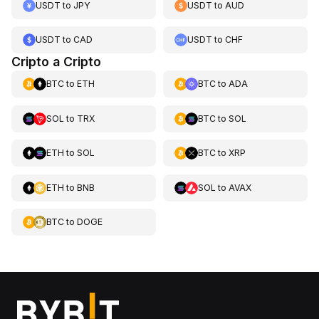
USDT
to
JPY
USDT
to
AUD
USDT
to
CAD
USDT
to
CHF
Cripto a Cripto
BTC
to
ETH
BTC
to
ADA
SOL
to
TRX
BTC
to
SOL
ETH
to
SOL
BTC
to
XRP
ETH
to
BNB
SOL
to
AVAX
BTC
to
DOGE