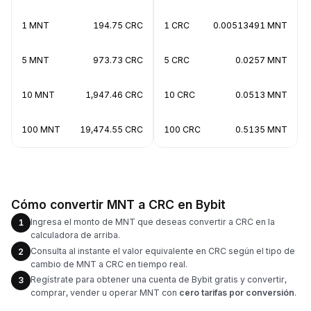
1 MNT
194.75 CRC
1 CRC
0.00513491 MNT
5 MNT
973.73 CRC
5 CRC
0.0257 MNT
10 MNT
1,947.46 CRC
10 CRC
0.0513 MNT
100 MNT
19,474.55 CRC
100 CRC
0.5135 MNT
Cómo convertir MNT a CRC en Bybit
Ingresa el monto de MNT que deseas convertir a CRC en la
1
calculadora de arriba.
Consulta al instante el valor equivalente en CRC según el tipo de
2
cambio de MNT a CRC en tiempo real.
Regístrate para obtener una cuenta de Bybit gratis y convertir,
3
comprar, vender u operar MNT con
cero tarifas por conversión
.