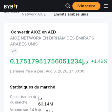
S’inscrire
Prix du AIOZ
AIOZ Network to Dirham des
Marchés
Network AIOZ
Émirats arabes unis
Convertir AIOZ en AED
AIOZ NETWORK EN DIRHAM DES ÉMIRATS
ARABES UNIS
0.17517951756051234
د.إ
+1.49%
Dernière mise à jour : Aug 6, 2026, 14:00:00
Statistiques du marché
Capitalisation
du marché
60.14M
Volume sur 24 h
0