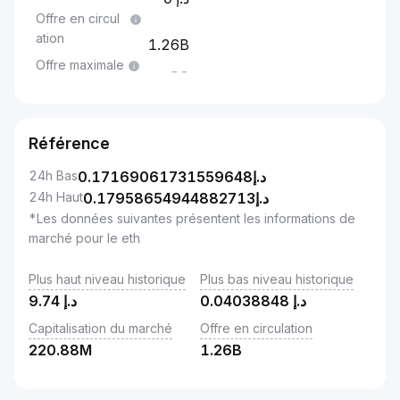
Offre en circul
ation
1.26B
Offre maximale
--
Référence
24h Bas
0.17169061731559648
د.إ
24h Haut
0.17958654944882713
د.إ
*Les données suivantes présentent les informations de
marché pour le eth
Plus haut niveau historique
Plus bas niveau historique
9.74
د.إ
0.04038848
د.إ
Capitalisation du marché
Offre en circulation
220.88M
1.26B