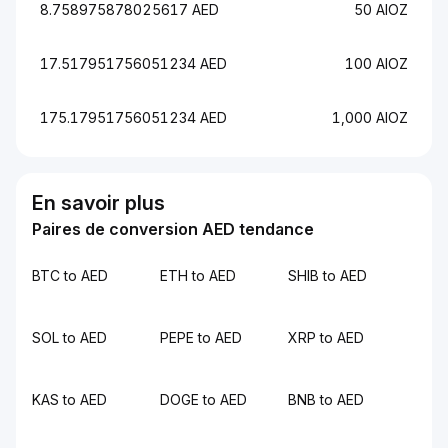
8.758975878025617 AED
50 AIOZ
17.517951756051234 AED
100 AIOZ
175.17951756051234 AED
1,000 AIOZ
En savoir plus
Paires de conversion AED tendance
BTC to AED
ETH to AED
SHIB to AED
SOL to AED
PEPE to AED
XRP to AED
KAS to AED
DOGE to AED
BNB to AED