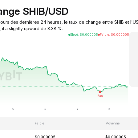
hange SHIB/USD
cours des dernières 24 heures, le taux de change entre SHIB et l'US
il a slightly upward de 8.38 %.
Élevé
:
$
0.000005
Faible
:
$
0.000005
Faible
Moyenne
$0.000005
$0.000005