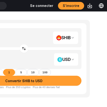
S’inscrire
Se connecter
T
SHIB
USD
1
5
10
100
Convertir SHIB to USD
is · Plus de 350 cryptos · Plus de 40 devises fiat