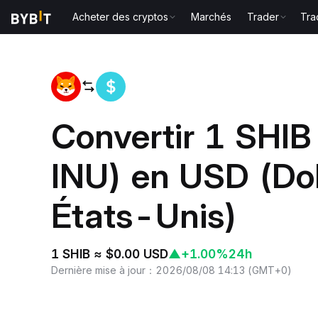
Acheter des cryptos
Marchés
Trader
Tra
Accueil
SHIB to USD
Convertir 1 SHI
INU) en USD (Dol
États-Unis)
1 SHIB ≈ $0.00 USD
▲
+1.00%
24h
Dernière mise à jour
：
2026/08/08 14:13
(
GMT+0
)