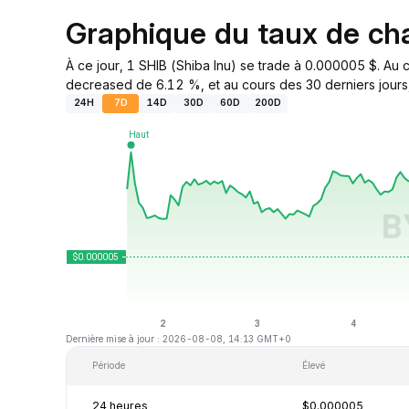
Graphique du taux de c
À ce jour, 1 SHIB (Shiba Inu) se trade à 0.000005 $. Au 
decreased de 6.12 %, et au cours des 30 derniers jours, 
24H
7D
14D
30D
60D
200D
Dernière mise à jour : 2026-08-08, 14:13 GMT+0
Période
Élevé
24 heures
$0.000005