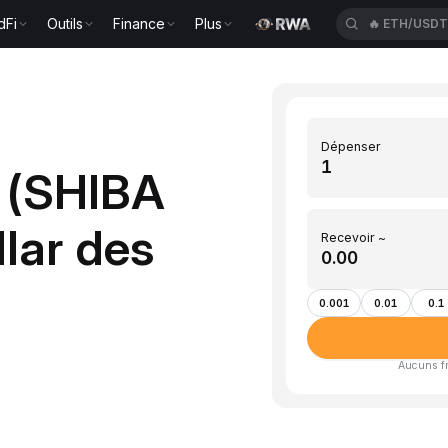
dFi
Outils
Finance
Plus
🔥
ETH/USD
Dépenser
B (SHIBA
lar des
Recevoir ~
0.001
0.01
0.1
Aucuns fra