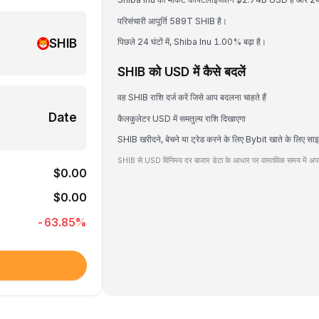
परिसंचारी आपूर्ति 589T SHIB है।
SHIB
पिछले 24 घंटों में, Shiba Inu 1.00% बढ़ा है।
SHIB को USD में कैसे बदलें
वह SHIB राशि दर्ज करें जिसे आप बदलना चाहते हैं
Date
कैलकुलेटर USD में समतुल्य राशि दिखाएगा
SHIB खरीदने, बेचने या ट्रेड करने के लिए Bybit खाते के लिए सा
SHIB से USD विनिमय दर बाजार डेटा के आधार पर वास्तविक समय में अपड
$0.00
$0.00
-63.85
%