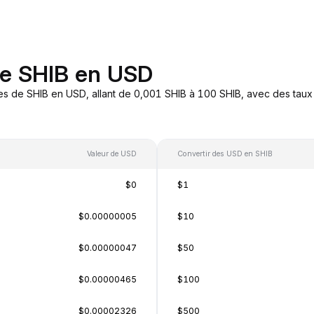
de SHIB en USD
es de SHIB en USD, allant de 0,001 SHIB à 100 SHIB, avec des taux 
Valeur de USD
Convertir des USD en SHIB
$0
$1
$0.00000005
$10
$0.00000047
$50
$0.00000465
$100
$0.00002326
$500