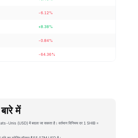
-6.12%
+8.38%
-0.84%
-64.36%
रे में
États-Unis (USD) में बदला जा सकता है। वर्तमान विनिमय दर 1 SHIB =
ंटे का ट्रेडिंग वॉल्यूम $55.07M USD है।