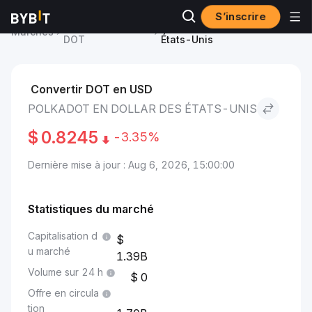
S’inscrire
Prix du Polkadot
Polkadot to Dollar des
Marchés
DOT
États-Unis
Convertir DOT en USD
POLKADOT EN DOLLAR DES ÉTATS-UNIS
$
0.8245
-3.35%
Dernière mise à jour : Aug 6, 2026, 15:00:00
Statistiques du marché
Capitalisation d
u marché
1.39B
Volume sur 24 h
0
Offre en circula
tion