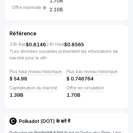
1.70B
Offre maximale
2.10B
Référence
24h Bas
$
0.8146
24h Haut
$
0.8565
*Les données suivantes présentent les informations de
marché pour le eth
Plus haut niveau historique
Plus bas niveau historique
$
54.98
$
0.746764
Capitalisation du marché
Offre en circulation
1.39B
1.70B
Polkadot (DOT) के बारे में
Polkadot एक क्रिप्टोकरेंसी है जिसे Bybit पर Dollar des États-Unis