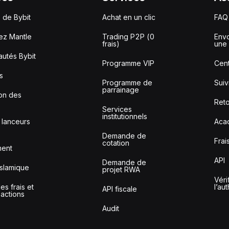
 de Bybit
Achat en un clic
FAQ
ez Mantle
Trading P2P (0
Envo
frais)
une 
utés Bybit
Programme VIP
Cent
s
Programme de
Sui
parrainage
ion des
Reto
Services
institutionnels
 lanceurs
Aca
Demande de
Frai
cotation
ment
API
Demande de
slamique
projet RWA
Véri
s frais et
l’au
API fiscale
sactions
Audit