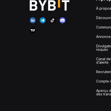
À propos
Découvr
Communa
Annonce
Divulgat
risques
Canal de
d’alerte
Recrute
Compte i
Aperçu de
des tran