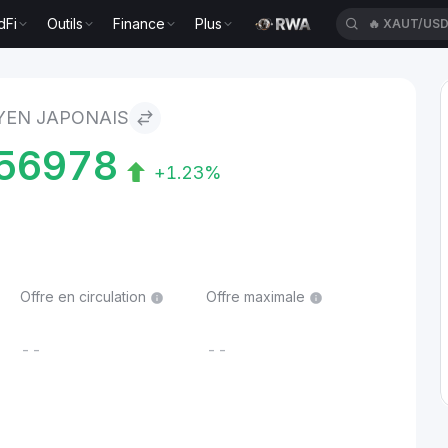
dFi
Outils
Finance
Plus
🔥
XAUT/US
 YEN JAPONAIS
56978
+1.23%
Offre en circulation
Offre maximale
--
--