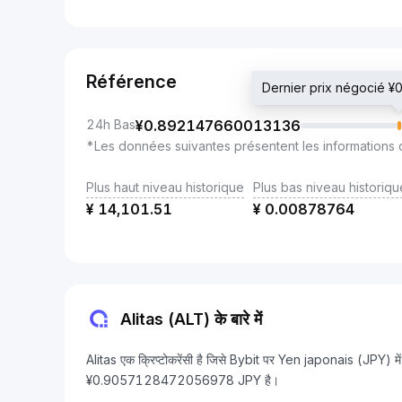
Référence
Dernier prix négocié
24h Bas
¥
0.892147660013136
*Les données suivantes présentent les informations 
Plus haut niveau historique
Plus bas niveau historiqu
¥
14,101.51
¥
0.00878764
Alitas (ALT) के बारे में
Alitas एक क्रिप्टोकरेंसी है जिसे Bybit पर Yen japonais (JPY) म
¥0.9057128472056978 JPY है।