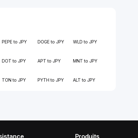
PEPE to JPY
DOGE to JPY
WLD to JPY
DOT to JPY
APT to JPY
MNT to JPY
TON to JPY
PYTH to JPY
ALT to JPY
sistance
Produits