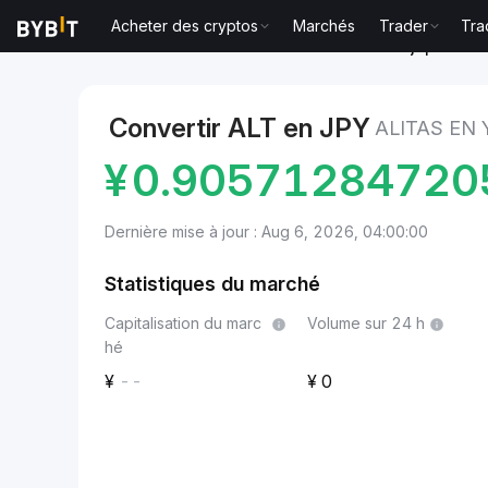
Acheter des cryptos
Marchés
Trader
Tra
Marchés
Prix du Alitas ALT
Alitas to Yen japonais
Convertir ALT en JPY
ALITAS EN
¥
0.90571284720
Dernière mise à jour : Aug 6, 2026, 04:00:00
Statistiques du marché
Capitalisation du marc
Volume sur 24 h
hé
--
0