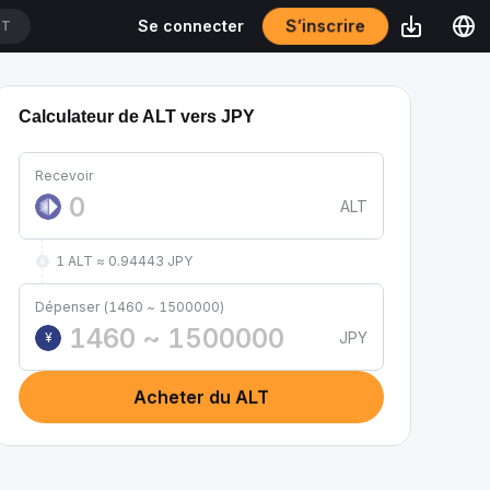
S’inscrire
Se connecter
DT
Calculateur de ALT vers JPY
Recevoir
ALT
1 ALT ≈ 0.94443 JPY
Dépenser (1460 ~ 1500000)
JPY
¥
Acheter du ALT