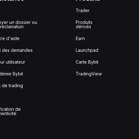
Trader
yer un dossier ou
Produits
réclamation
dérivés
re d'aide
Earn
vi des demandes
Launchpad
ur utilisateur
Carte Bybit
démie Bybit
TradingView
s de trading
fication de
thenticité