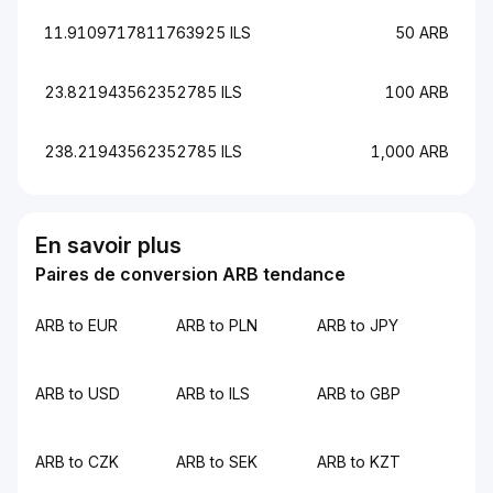
11.9109717811763925 ILS
50 ARB
23.821943562352785 ILS
100 ARB
238.21943562352785 ILS
1,000 ARB
En savoir plus
Paires de conversion ARB tendance
ARB to EUR
ARB to PLN
ARB to JPY
ARB to USD
ARB to ILS
ARB to GBP
ARB to CZK
ARB to SEK
ARB to KZT