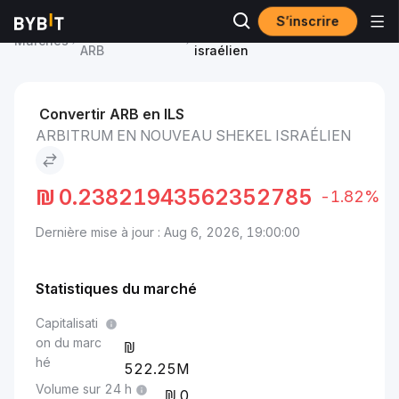
S’inscrire
Prix du Arbitrum
Arbitrum to Nouveau shekel
Marchés
ARB
israélien
Convertir ARB en ILS
ARBITRUM EN NOUVEAU SHEKEL ISRAÉLIEN
₪
0.23821943562352785
-1.82%
Dernière mise à jour : Aug 6, 2026, 19:00:00
Statistiques du marché
Capitalisati
on du marc
hé
522.25M
Volume sur 24 h
0