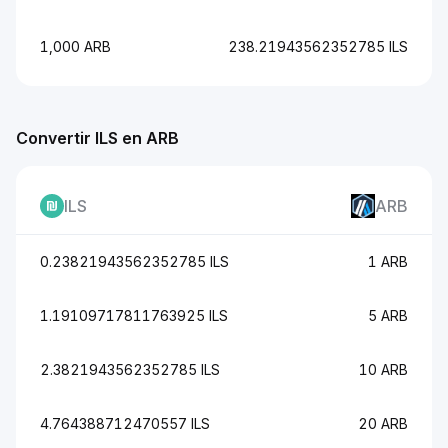
1,000 ARB
238.21943562352785 ILS
Convertir ILS en ARB
ILS
ARB
0.23821943562352785 ILS
1 ARB
1.19109717811763925 ILS
5 ARB
2.3821943562352785 ILS
10 ARB
4.764388712470557 ILS
20 ARB