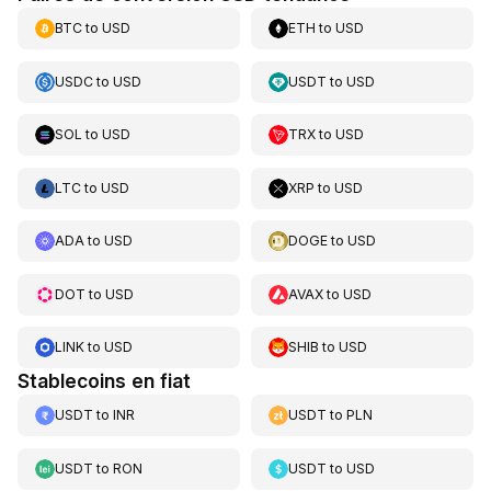
BTC
to
USD
ETH
to
USD
USDC
to
USD
USDT
to
USD
SOL
to
USD
TRX
to
USD
LTC
to
USD
XRP
to
USD
ADA
to
USD
DOGE
to
USD
DOT
to
USD
AVAX
to
USD
LINK
to
USD
SHIB
to
USD
Stablecoins en fiat
USDT
to
INR
USDT
to
PLN
USDT
to
RON
USDT
to
USD