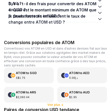
Bybit ?
3. Y a-t-il des frais pour convertir des ATOM
en USD ?
4. Quel est le montant minimum de ATOM que
je peux convertir en USD ?
5. Quels facteurs influencent le taux de
change entre ATOM et USD ?
Conversions populaires de ATOM
Convertissez vos ATOM en USD et dans d’autres devises fiat aux taux
en temps réel. Grâce aux cotations agrégées des market makers de
Bybit, vous pouvez consulter la valeur actuelle de vos ATOM et
effectuer une conversion en toute confiance grâce à des taux précis,
sans spreads cachés.
ATOM
to
SGD
ATOM
to
AED
S$1.75
د.إ5.06
ATOM
to
ARS
ATOM
to
AUD
$2,060.44
$1.95
Voir plus
↓
Paires de conversion USD tendance