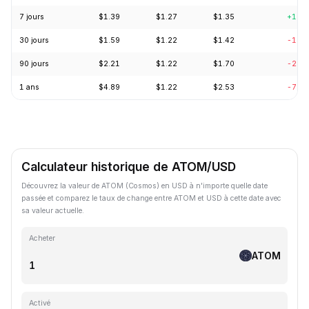
7 jours
$1.39
$1.27
$1.35
+10.
30 jours
$1.59
$1.22
$1.42
-12.
90 jours
$2.21
$1.22
$1.70
-23.
1 ans
$4.89
$1.22
$2.53
-70.
Calculateur historique de ATOM/USD
Découvrez la valeur de ATOM (Cosmos) en USD à n'importe quelle date
passée et comparez le taux de change entre ATOM et USD à cette date avec
sa valeur actuelle.
Acheter
ATOM
Activé