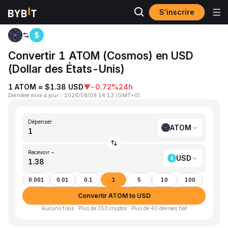
S’inscrire
Accueil
ATOM to USD
Convertir 1 ATOM (Cosmos) en USD
(Dollar des États-Unis)
1 ATOM ≈ $1.38 USD
▼
-0.72%
24h
Dernière mise à jour
：
2026/08/09 14:13
(
GMT+0
)
Dépenser
ATOM
Recevoir ~
USD
0.001
0.01
0.1
1
5
10
100
Convertir ATOM to USD
Aucuns frais · Plus de 350 cryptos · Plus de 40 devises fiat