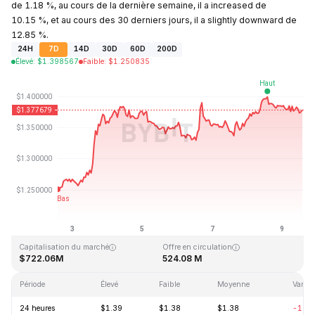
de 1.18 %, au cours de la dernière semaine, il a increased de
10.15 %, et au cours des 30 derniers jours, il a slightly downward de
12.85 %.
24H
7D
14D
30D
60D
200D
Élevé
:
$
1.398567
Faible
:
$
1.250835
Dernière mise à jour : 2026-08-09, 14:13 GMT+0
Plus haut niveau historique
Plus bas niveau historique
$43.84
$1.16
Capitalisation du marché
Offre en circulation
$722.06M
524.08 M
Période
Élevé
Faible
Moyenne
Variat
24 heures
$1.39
$1.38
$1.38
-1.1