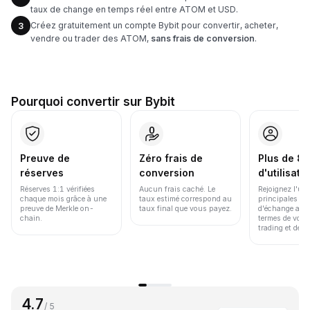
taux de change en temps réel entre ATOM et USD.
Créez gratuitement un compte Bybit pour convertir, acheter,
3
vendre ou trader des ATOM,
sans frais de conversion
.
Pourquoi convertir sur Bybit
Preuve de
Zéro frais de
Plus de 86
réserves
conversion
d'utilisate
Réserves 1:1 vérifiées
Aucun frais caché. Le
Rejoignez l'un
chaque mois grâce à une
taux estimé correspond au
principales pl
preuve de Merkle on-
taux final que vous payez.
d'échange au 
chain.
termes de volu
trading et de li
4.7
/ 5