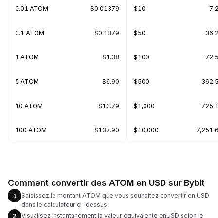
0.01 ATOM
$0.01379
$10
7.
0.1 ATOM
$0.1379
$50
36.
1 ATOM
$1.38
$100
72.
5 ATOM
$6.90
$500
362.
10 ATOM
$13.79
$1,000
725.
100 ATOM
$137.90
$10,000
7,251.
Comment convertir des ATOM en USD sur Bybit
Saisissez le montant ATOM que vous souhaitez convertir en USD
1
dans le calculateur ci-dessus.
Visualisez instantanément la valeur équivalente enUSD selon le
2