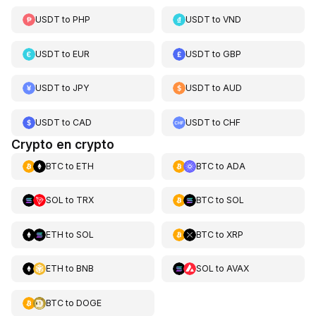
USDT
to
PHP
USDT
to
VND
USDT
to
EUR
USDT
to
GBP
USDT
to
JPY
USDT
to
AUD
USDT
to
CAD
USDT
to
CHF
Crypto en crypto
BTC
to
ETH
BTC
to
ADA
SOL
to
TRX
BTC
to
SOL
ETH
to
SOL
BTC
to
XRP
ETH
to
BNB
SOL
to
AVAX
BTC
to
DOGE