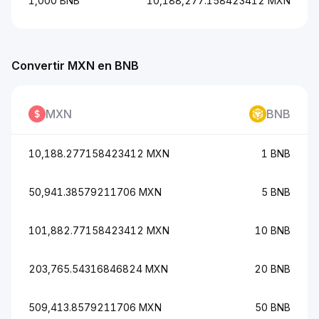
1,000 BNB
10,188,277.158423412 MXN
Convertir MXN en BNB
MXN
BNB
10,188.277158423412 MXN
1 BNB
50,941.38579211706 MXN
5 BNB
101,882.77158423412 MXN
10 BNB
203,765.54316846824 MXN
20 BNB
509,413.8579211706 MXN
50 BNB