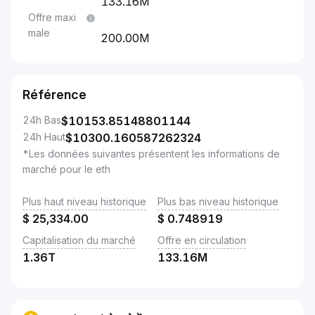
133.16M
Offre maxi
male
200.00M
Référence
24h Bas
$
10153.85148801144
24h Haut
$
10300.160587262324
*Les données suivantes présentent les informations de
marché pour le eth
Plus haut niveau historique
Plus bas niveau historique
$
25,334.00
$
0.748919
Capitalisation du marché
Offre en circulation
1.36T
133.16M