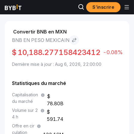
S’inscrire
Marchés
Prix du BNB BNB
BNB to Peso mexicain
Convertir BNB en MXN
BNB EN PESO MEXICAIN
$
10,188.277158423412
-0.08%
Dernière mise à jour : Aug 6, 2026, 22:00:00
Statistiques du marché
Capitalisation
du marché
78.80B
Volume sur 2
4 h
591.74
Offre en cir
culation