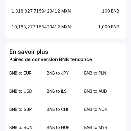
1,018,827.7158423412 MXN
100 BNB
10,188,277.158423412 MXN
1,000 BNB
En savoir plus
Paires de conversion BNB tendance
BNB to EUR
BNB to JPY
BNB to PLN
BNB to USD
BNB to ILS
BNB to AUD
BNB to GBP
BNB to CHF
BNB to NOK
BNB to RON
BNB to HUF
BNB to MYR