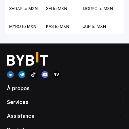
SHRAP to MXN
SEI to MXN
QORPO to MXN
MYRO to MXN
KAS to MXN
JUP to MXN
À propos
Services
Assistance