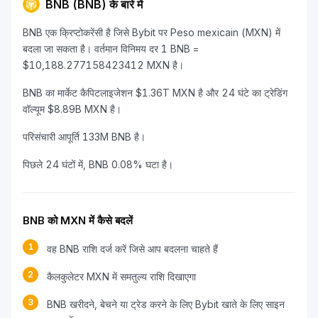
BNB (BNB) के बारे में
BNB एक क्रिप्टोकरेंसी है जिसे Bybit पर Peso mexicain (MXN) में
बदला जा सकता है। वर्तमान विनिमय दर 1 BNB =
$10,188.277158423412 MXN है।
BNB का मार्केट कैपिटलाइजेशन $1.36T MXN है और 24 घंटे का ट्रेडिंग
वॉल्यूम $8.89B MXN है।
परिसंचारी आपूर्ति 133M BNB है।
पिछले 24 घंटों में, BNB 0.08% घटा है।
BNB को MXN में कैसे बदलें
1
वह BNB राशि दर्ज करें जिसे आप बदलना चाहते हैं
2
कैलकुलेटर MXN में समतुल्य राशि दिखाएगा
3
BNB खरीदने, बेचने या ट्रेड करने के लिए Bybit खाते के लिए साइन