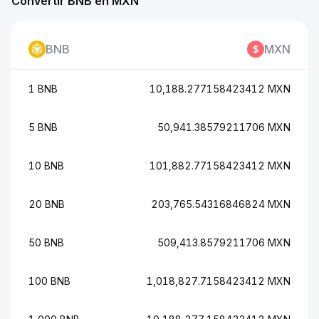
Convertir BNB en MXN
BNB
MXN
1 BNB
10,188.277158423412 MXN
5 BNB
50,941.38579211706 MXN
10 BNB
101,882.77158423412 MXN
20 BNB
203,765.54316846824 MXN
50 BNB
509,413.8579211706 MXN
100 BNB
1,018,827.7158423412 MXN