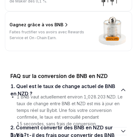
de Maker dès 0,1 %.
Gagnez grâce à vos BNB
Faites fructifier vos avoirs avec Rewards
Service et On-Chain Earn.
FAQ sur la conversion de BNB en NZD
1. Quel est le taux de change actuel de BNB
en NZD ?
1 BNB vaut actuellement environ 1,028.203 NZD. Le
taux de change entre BNB et NZD est mis à jour en
temps réel sur Bybit. Une fois votre conversion
confirmée, le taux est verrouillé pendant
15 secondes, sans frais de conversion.
2. Comment convertir des BNB en NZD sur
Bybit ?
3. Y a-t-il des frais pour convertir des BNB