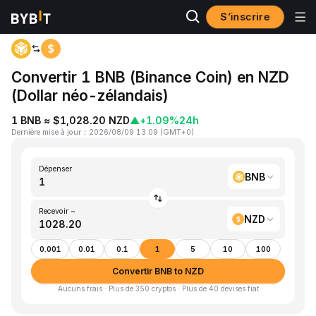
S’inscrire
Accueil
BNB to NZD
Convertir 1 BNB (Binance Coin) en NZD
(Dollar néo-zélandais)
1 BNB ≈ $1,028.20 NZD
▲
+1.09%
24h
Dernière mise à jour
：
2026/08/09 13:09
(
GMT+0
)
Dépenser
BNB
Recevoir ~
NZD
0.001
0.01
0.1
1
5
10
100
Convertir BNB to NZD
Aucuns frais · Plus de 350 cryptos · Plus de 40 devises fiat