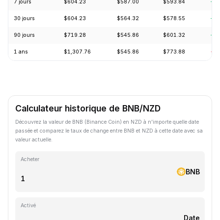
7 jours
$604.23
$587.00
$593.84
+3.
30 jours
$604.23
$564.32
$578.55
+5.
90 jours
$719.28
$545.86
$601.32
+2.
1 ans
$1,307.76
$545.86
$773.88
-2
Calculateur historique de BNB/NZD
Découvrez la valeur de BNB (Binance Coin) en NZD à n'importe quelle date
passée et comparez le taux de change entre BNB et NZD à cette date avec sa
valeur actuelle.
Acheter
BNB
Activé
Date