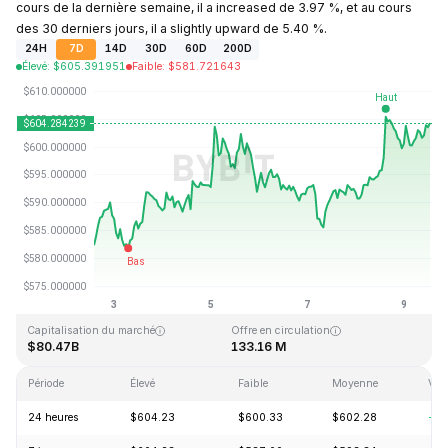
cours de la dernière semaine, il a increased de 3.97 %, et au cours
des 30 derniers jours, il a slightly upward de 5.40 %.
24H
7D
14D
30D
60D
200D
Élevé
:
$
605.391951
Faible
:
$
581.721643
Dernière mise à jour : 2026-08-09, 13:09 GMT+0
Plus haut niveau historique
Plus bas niveau historique
$1,369.99
$0.039818
Capitalisation du marché
Offre en circulation
$80.47B
133.16 M
Période
Élevé
Faible
Moyenne
Vari
24 heures
$604.23
$600.33
$602.28
+1.