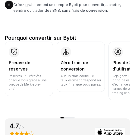
Créez gratuitement un compte Bybit pour convertir, acheter,
3
vendre ou trader des BNB,
sans frais de conversion
.
Pourquoi convertir sur Bybit
Preuve de
Zéro frais de
Plus de 86
réserves
conversion
d'utilisate
Réserves 1:1 vérifiées
Aucun frais caché. Le
Rejoignez l'un
chaque mois grâce à une
taux estimé correspond au
principales pl
preuve de Merkle on-
taux final que vous payez.
d'échange au 
chain.
termes de volu
trading et de li
4.7
/ 5