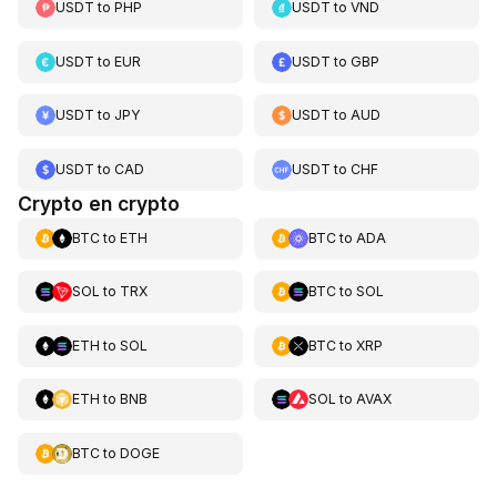
USDT
to
PHP
USDT
to
VND
USDT
to
EUR
USDT
to
GBP
USDT
to
JPY
USDT
to
AUD
USDT
to
CAD
USDT
to
CHF
Crypto en crypto
BTC
to
ETH
BTC
to
ADA
SOL
to
TRX
BTC
to
SOL
ETH
to
SOL
BTC
to
XRP
ETH
to
BNB
SOL
to
AVAX
BTC
to
DOGE