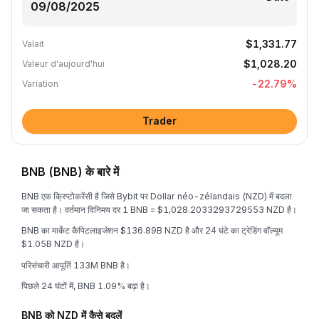
$1,331.77
Valait
$1,028.20
Valeur d'aujourd'hui
-22.79
%
Variation
Trader
BNB (BNB) के बारे में
BNB एक क्रिप्टोकरेंसी है जिसे Bybit पर Dollar néo-zélandais (NZD) में बदला
जा सकता है। वर्तमान विनिमय दर 1 BNB = $1,028.2033293729553 NZD है।
BNB का मार्केट कैपिटलाइजेशन $136.89B NZD है और 24 घंटे का ट्रेडिंग वॉल्यूम
$1.05B NZD है।
परिसंचारी आपूर्ति 133M BNB है।
पिछले 24 घंटों में, BNB 1.09% बढ़ा है।
BNB को NZD में कैसे बदलें