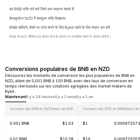
वह BNB राशि दर्ज करें जिसे आप बदलना चाहते हैं
कैलकुलेटर NZD में समतुल्य राशि दिखाएगा
BNB खरीदने, बेचने या ट्रेड करने के लिए Bybit खाते के लिए साइन अप करें
BNB से NZD विनिमय दर बाजार डेटा के आधार पर वास्तविक समय में अपडेट होती है।
Conversions populaires de BNB en NZD
Découvrez les montants de conversion les plus populaires de BNB en
NZD, allant de 0,001 BNB à 100 BNB, avec des taux de conversion en
temps réel basés sur les cotations agrégées des market makers de
Bybit.
Maintenant
Il y a 24 heures
Il y a 1 mois
Il y a 1 an
Convertir des BNB en NZD
Valeur de NZD
Convertir des NZD en BNB
Valeur de
0.001 BNB
$1.03
$1
0.00097257 
0.01 BNB
$10.28
$10
0.00972570 