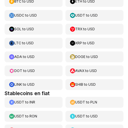
BTC
to
USD
ETH
to
USD
USDC
to
USD
USDT
to
USD
SOL
to
USD
TRX
to
USD
LTC
to
USD
XRP
to
USD
ADA
to
USD
DOGE
to
USD
DOT
to
USD
AVAX
to
USD
LINK
to
USD
SHIB
to
USD
Stablecoins en fiat
USDT
to
INR
USDT
to
PLN
USDT
to
RON
USDT
to
USD