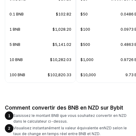
0.1 BNB
$102.82
$50
0.0486 
1 BNB
$1,028.20
$100
0.0973 
5 BNB
$5,141.02
$500
0.4863 
10 BNB
$10,282.03
$1,000
0.9726 
100 BNB
$102,820.33
$10,000
9.73 
Comment convertir des BNB en NZD sur Bybit
Saisissez le montant BNB que vous souhaitez convertir en NZD
1
dans le calculateur ci-dessus.
Visualisez instantanément la valeur équivalente enNZD selon le
2
taux de change en temps réel entre BNB et NZD.