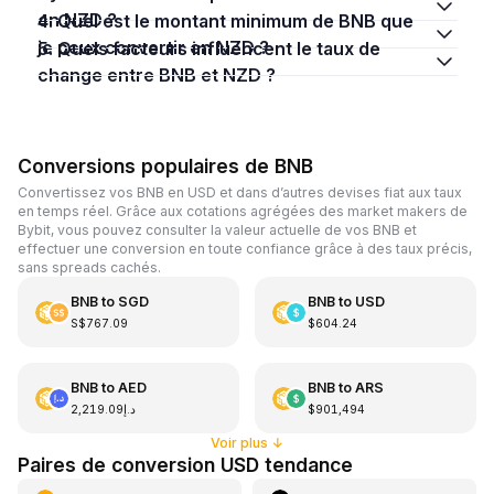
en NZD ?
4. Quel est le montant minimum de BNB que
je peux convertir en NZD ?
5. Quels facteurs influencent le taux de
change entre BNB et NZD ?
Conversions populaires de BNB
Convertissez vos BNB en USD et dans d’autres devises fiat aux taux
en temps réel. Grâce aux cotations agrégées des market makers de
Bybit, vous pouvez consulter la valeur actuelle de vos BNB et
effectuer une conversion en toute confiance grâce à des taux précis,
sans spreads cachés.
BNB
to
SGD
BNB
to
USD
S$767.09
$604.24
BNB
to
AED
BNB
to
ARS
د.إ2,219.09
$901,494
Voir plus
↓
Paires de conversion USD tendance