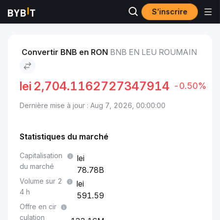
S’inscrire
Marchés
Prix du BNB BNB
BNB to Leu roumain
Convertir BNB en RON
BNB EN LEU ROUMAIN
lei
2,704.1162727347914
-0.50%
Dernière mise à jour : Aug 7, 2026, 00:00:00
Statistiques du marché
Capitalisation
du marché
78.78B
Volume sur 2
4 h
591.59
Offre en cir
culation