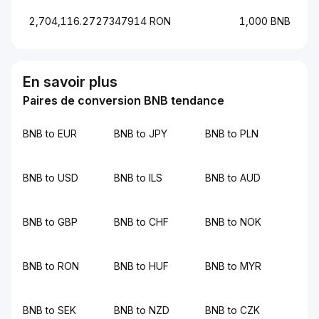
2,704,116.2727347914 RON
1,000 BNB
En savoir plus
Paires de conversion BNB tendance
BNB to EUR
BNB to JPY
BNB to PLN
BNB to USD
BNB to ILS
BNB to AUD
BNB to GBP
BNB to CHF
BNB to NOK
BNB to RON
BNB to HUF
BNB to MYR
BNB to SEK
BNB to NZD
BNB to CZK