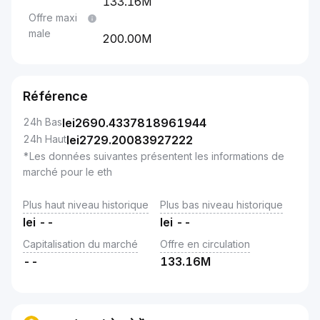
133.16M
Offre maxi
male
200.00M
Référence
24h Bas
lei
2690.4337818961944
24h Haut
lei
2729.20083927222
*Les données suivantes présentent les informations de
marché pour le eth
Plus haut niveau historique
Plus bas niveau historique
lei
--
lei
--
Capitalisation du marché
Offre en circulation
--
133.16M