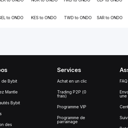
GEL to ONDO
KES to ONDO
TWD to ONDO
SAR to ONDO
pos
Services
As
 de Bybit
Achat en un clic
FAQ
ez Mantle
Trading P2P (0
Envo
frais)
une 
utés Bybit
Programme VIP
Cent
s
Programme de
Sui
parrainage
ion des