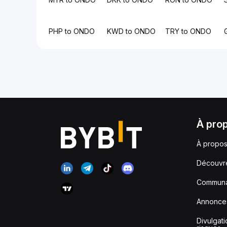
PHP to ONDO
KWD to ONDO
TRY to ONDO
À pro
À propos
Découvr
Communa
Annonce
Divulgat