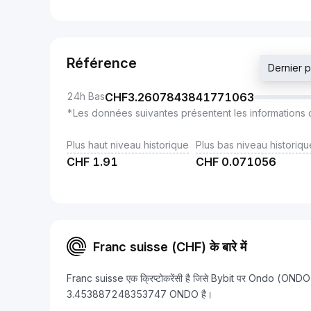
Référence
Dernier 
24h Bas
CHF
3.2607843841771063
*Les données suivantes présentent les informations 
Plus haut niveau historique
Plus bas niveau historiqu
CHF
1.91
CHF
0.071056
Franc suisse (CHF) के बारे में
Franc suisse एक क्रिप्टोकरेंसी है जिसे Bybit पर Ondo (ONDO) 
3.453887248353747 ONDO है।