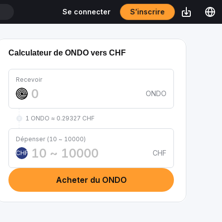
S’inscrire
Se connecter
T
Calculateur de ONDO vers CHF
Recevoir
ONDO
1 ONDO ≈ 0.29327 CHF
Dépenser (10 ~ 10000)
CHF
CHF
Acheter du ONDO