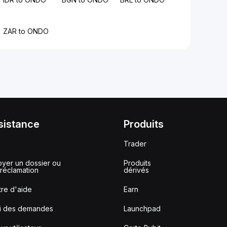
ZAR to ONDO
sistance
Produits
Trader
yer un dossier ou
Produits
réclamation
dérivés
re d'aide
Earn
vi des demandes
Launchpad