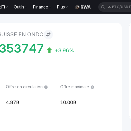
dFi
Outils
Finance
Plus
🔥
BTC/USD
o
SUISSE EN ONDO
8353747
+3.96%
Offre en circulation
Offre maximale
4.87B
10.00B