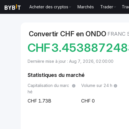
Acheter des cryptos
Marchés
Trader
Tra
Marchés
Prix du Ondo ONDO
Franc suisse to Ond
Convertir CHF en ONDO
FRANC 
CHF
3.45388724
Dernière mise à jour : Aug 7, 2026, 02:00:00
Statistiques du marché
Capitalisation du marc
Volume sur 24 h
hé
1.73B
0