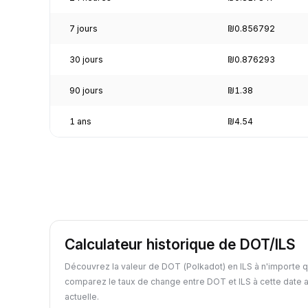
7 jours
₪0.856792
30 jours
₪0.876293
90 jours
₪1.38
1 ans
₪4.54
Calculateur historique de DOT/ILS
Découvrez la valeur de DOT (Polkadot) en ILS à n'importe q
comparez le taux de change entre DOT et ILS à cette date 
actuelle.