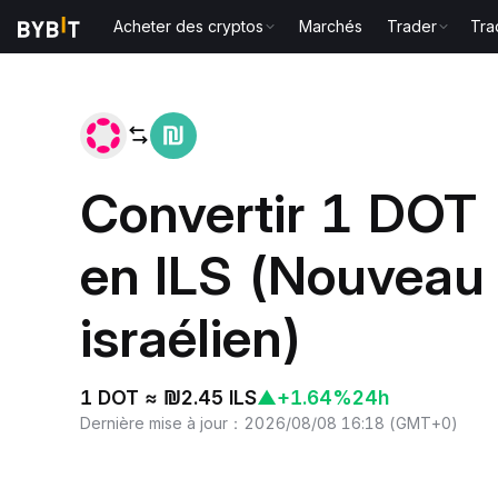
Acheter des cryptos
Marchés
Trader
Tra
Accueil
DOT to ILS
Convertir 1 DOT 
en ILS (Nouveau
israélien)
1 DOT ≈ ₪2.45 ILS
▲
+1.64%
24h
Dernière mise à jour
：
2026/08/08 16:18
(
GMT+0
)