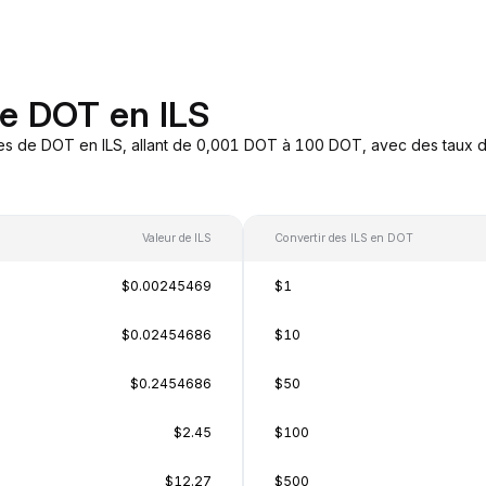
de DOT en ILS
es de DOT en ILS, allant de 0,001 DOT à 100 DOT, avec des taux de
Valeur de ILS
Convertir des ILS en DOT
$0.00245469
$1
$0.02454686
$10
$0.2454686
$50
$2.45
$100
$12.27
$500