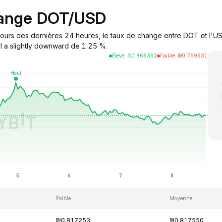
hange DOT/USD
ours des dernières 24 heures, le taux de change entre DOT et l'USD
il a slightly downward de 1.25 %.
Élevé
:
₪
0.866392
Faible
:
₪
0.769931
Faible
Moyenne
₪0.817253
₪0.817550