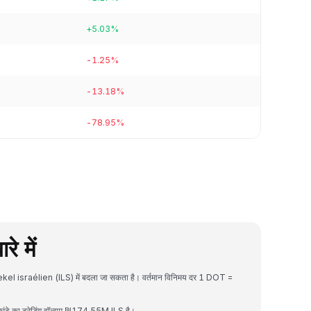
+5.03%
-1.25%
-13.18%
-78.95%
े में
kel israélien (ILS) में बदला जा सकता है। वर्तमान विनिमय दर 1 DOT =
टे का ट्रेडिंग वॉल्यूम ₪174.55M ILS है।