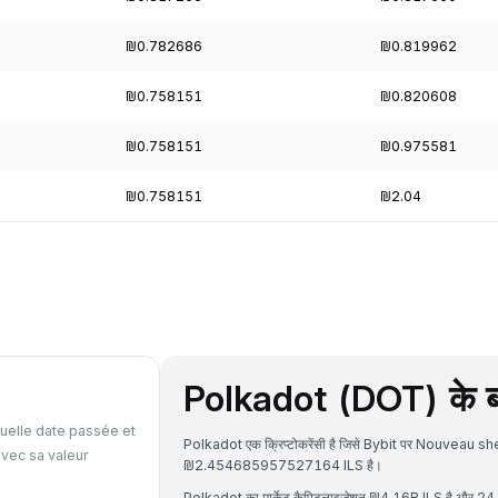
₪0.782686
₪0.819962
₪0.758151
₪0.820608
₪0.758151
₪0.975581
₪0.758151
₪2.04
Polkadot (DOT) के बार
uelle date passée et
Polkadot एक क्रिप्टोकरेंसी है जिसे Bybit पर Nouveau she
avec sa valeur
₪2.454685957527164 ILS है।
Polkadot का मार्केट कैपिटलाइजेशन ₪4.16B ILS है और 24 घं