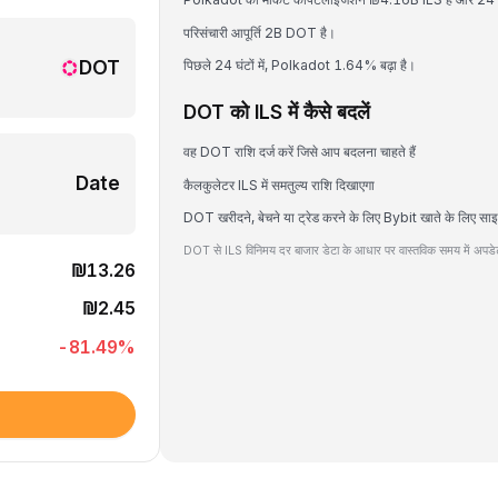
परिसंचारी आपूर्ति 2B DOT है।
DOT
पिछले 24 घंटों में, Polkadot 1.64% बढ़ा है।
DOT को ILS में कैसे बदलें
वह DOT राशि दर्ज करें जिसे आप बदलना चाहते हैं
Date
कैलकुलेटर ILS में समतुल्य राशि दिखाएगा
DOT खरीदने, बेचने या ट्रेड करने के लिए Bybit खाते के लिए साइ
DOT से ILS विनिमय दर बाजार डेटा के आधार पर वास्तविक समय में अपडेट
₪13.26
₪2.45
-81.49
%