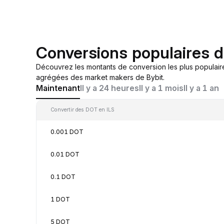
Conversions populaires 
Découvrez les montants de conversion les plus populair
agrégées des market makers de Bybit.
Maintenant
Il y a 24 heures
Il y a 1 mois
Il y a 1 an
Convertir des DOT en ILS
0.001 DOT
0.01 DOT
0.1 DOT
1 DOT
5 DOT