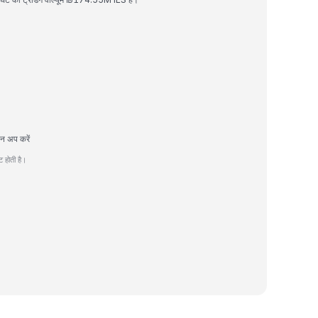
न अप करें
 होती है।