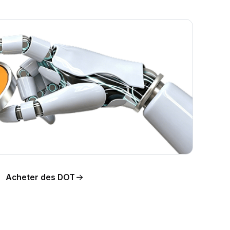
ution
Acheter des DOT