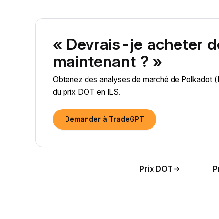
« Devrais-je acheter 
maintenant ? »
Obtenez des analyses de marché de Polkadot (DOT
du prix DOT en ILS.
Demander à TradeGPT
Prix DOT
P