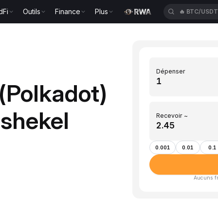
dFi
Outils
Finance
Plus
🔥
BTC/USD
Dépenser
(Polkadot)
 shekel
Recevoir ~
0.001
0.01
0.1
Aucuns fra