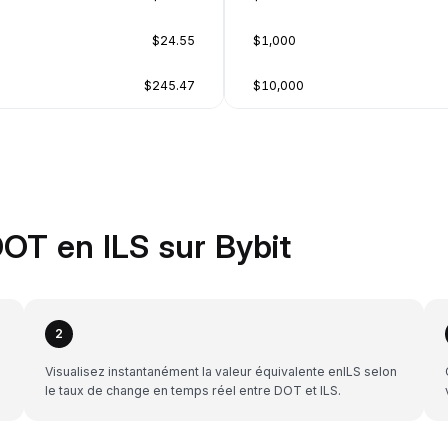
$24.55
$1,000
$245.47
$10,000
OT en ILS sur Bybit
2
Visualisez instantanément la valeur équivalente enILS selon
le taux de change en temps réel entre DOT et ILS.