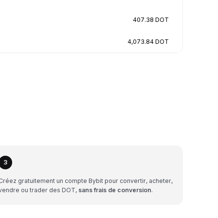
407.38 DOT
4,073.84 DOT
3
Créez gratuitement un compte Bybit pour convertir, acheter,
vendre ou trader des DOT,
sans frais de conversion
.