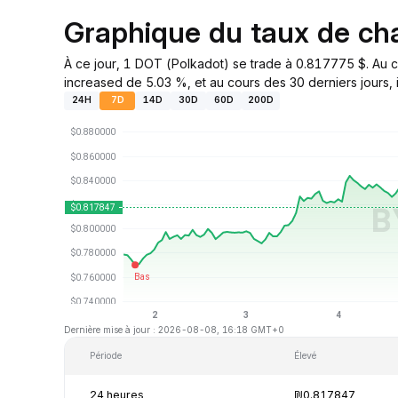
Graphique du taux de c
À ce jour, 1 DOT (Polkadot) se trade à 0.817775 $. Au c
increased de 5.03 %, et au cours des 30 derniers jours, 
24H
7D
14D
30D
60D
200D
Dernière mise à jour : 2026-08-08, 16:18 GMT+0
Période
Élevé
24 heures
₪0.817847