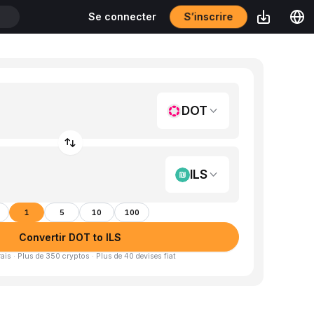
S’inscrire
Se connecter
T
DOT
ILS
1
5
10
100
Convertir DOT to ILS
is · Plus de 350 cryptos · Plus de 40 devises fiat