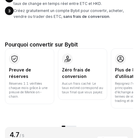
taux de change en temps réel entre ETC et HKD.
Créez gratuitement un compte Bybit pour convertir, acheter,
3
vendre ou trader des ETC,
sans frais de conversion
.
Pourquoi convertir sur Bybit
Preuve de
Zéro frais de
Plus de 86
réserves
conversion
d'utilisate
Réserves 1:1 vérifiées
Aucun frais caché. Le
Rejoignez l'un
chaque mois grâce à une
taux estimé correspond au
principales pl
preuve de Merkle on-
taux final que vous payez.
d'échange au 
chain.
termes de volu
trading et de li
4.7
/ 5