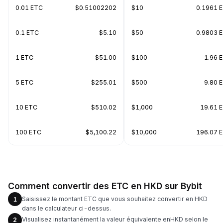
0.01 ETC
$0.51002202
$10
0.1961 
0.1 ETC
$5.10
$50
0.9803 
1 ETC
$51.00
$100
1.96 
5 ETC
$255.01
$500
9.80 
10 ETC
$510.02
$1,000
19.61 
100 ETC
$5,100.22
$10,000
196.07 
Comment convertir des ETC en HKD sur Bybit
Saisissez le montant ETC que vous souhaitez convertir en HKD
1
dans le calculateur ci-dessus.
Visualisez instantanément la valeur équivalente enHKD selon le
2