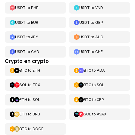
USDT
to
PHP
USDT
to
VND
USDT
to
EUR
USDT
to
GBP
USDT
to
JPY
USDT
to
AUD
USDT
to
CAD
USDT
to
CHF
Crypto en crypto
BTC
to
ETH
BTC
to
ADA
SOL
to
TRX
BTC
to
SOL
ETH
to
SOL
BTC
to
XRP
ETH
to
BNB
SOL
to
AVAX
BTC
to
DOGE