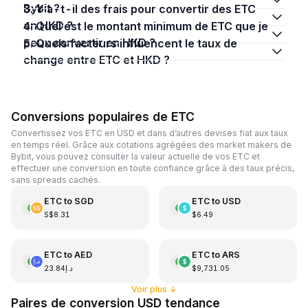
Bybit ?
3. Y a-t-il des frais pour convertir des ETC
en HKD ?
4. Quel est le montant minimum de ETC que je
peux convertir en HKD ?
5. Quels facteurs influencent le taux de
change entre ETC et HKD ?
Conversions populaires de ETC
Convertissez vos ETC en USD et dans d’autres devises fiat aux taux
en temps réel. Grâce aux cotations agrégées des market makers de
Bybit, vous pouvez consulter la valeur actuelle de vos ETC et
effectuer une conversion en toute confiance grâce à des taux précis,
sans spreads cachés.
ETC
to
SGD
ETC
to
USD
S$8.31
$6.49
ETC
to
AED
ETC
to
ARS
د.إ23.84
$9,731.05
Voir plus
↓
Paires de conversion USD tendance