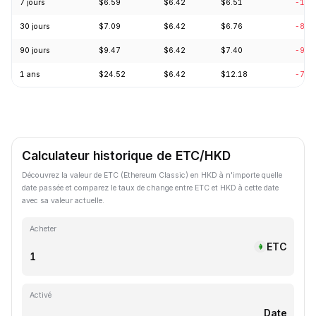
7 jours
$6.59
$6.42
$6.51
-1.0
30 jours
$7.09
$6.42
$6.76
-8.2
90 jours
$9.47
$6.42
$7.40
-9.0
1 ans
$24.52
$6.42
$12.18
-71.
Calculateur historique de ETC/HKD
Découvrez la valeur de ETC (Ethereum Classic) en HKD à n'importe quelle
date passée et comparez le taux de change entre ETC et HKD à cette date
avec sa valeur actuelle.
Acheter
ETC
Activé
Date