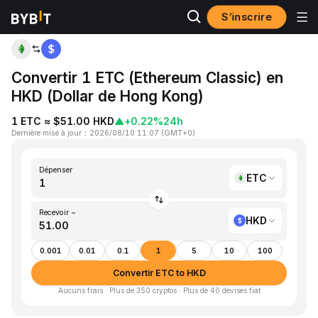
S’inscrire
Accueil
ETC to HKD
Convertir 1 ETC (Ethereum Classic) en
HKD (Dollar de Hong Kong)
1 ETC ≈ $51.00 HKD
▲
+0.22%
24h
Dernière mise à jour
：
2026/08/10 11:07
(
GMT+0
)
Dépenser
ETC
Recevoir ~
HKD
0.001
0.01
0.1
1
5
10
100
Convertir ETC to HKD
Aucuns frais · Plus de 350 cryptos · Plus de 40 devises fiat