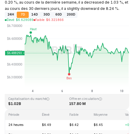
0.20 %, au cours de la dernière semaine, il a decreased de 1.03 %, et
au cours des 30 derniers jours, il a slightly downward de 8.24 %.
24H
7D
14D
30D
60D
200D
Élevé
:
$
6.629089
Faible
:
$
6.321866
Dernière mise à jour : 2026-08-10, 11:07 GMT+0
Plus haut niveau historique
Plus bas niveau historique
$167.09
$0.615038
Capitalisation du marché
Offre en circulation
$1.02B
157.80 M
Période
Élevé
Faible
Moyenne
Variat
24 heures
$6.49
$6.42
$6.45
+0.2