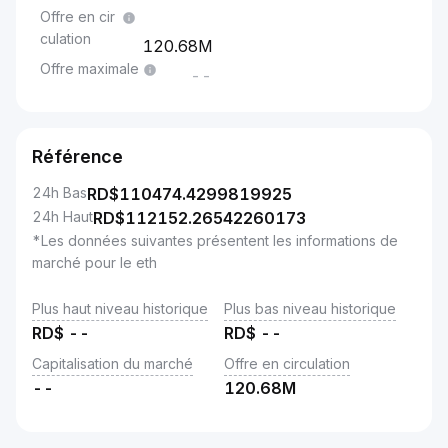
Offre en cir
culation
120.68M
Offre maximale
--
Référence
24h Bas
RD$
110474.4299819925
24h Haut
RD$
112152.26542260173
*Les données suivantes présentent les informations de
marché pour le eth
Plus haut niveau historique
Plus bas niveau historique
RD$
--
RD$
--
Capitalisation du marché
Offre en circulation
--
120.68M