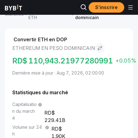
S’inscrire
Prix du Ethereum
Ethereum to Peso
Marchés
ETH
dominicain
Convertir ETH en DOP
ETHEREUM EN PESO DOMINICAIN
RD$
110,943.21977280991
+0.05%
Dernière mise à jour : Aug 7, 2026, 02:00:00
Statistiques du marché
Capitalisatio
n du march
é
229.41B
Volume sur 24
h
1.90K