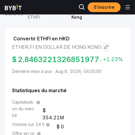
S’inscrire
Prix du Ether.fi
Ether.fi to Dollar de Hong
Marchés
ETHFI
Kong
Convertir ETHFI en HKD
ETHER.FI EN DOLLAR DE HONG KONG
$
2.8463221326851977
+1.23%
Dernière mise à jour : Aug 6, 2026, 04:00:00
Statistiques du marché
Capitalisati
on du marc
hé
354.21M
Volume sur 24 h
0
Offre en cir