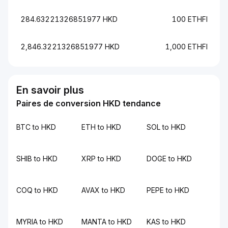
284.63221326851977 HKD
100 ETHFI
2,846.3221326851977 HKD
1,000 ETHFI
En savoir plus
Paires de conversion HKD tendance
BTC to HKD
ETH to HKD
SOL to HKD
SHIB to HKD
XRP to HKD
DOGE to HKD
COQ to HKD
AVAX to HKD
PEPE to HKD
MYRIA to HKD
MANTA to HKD
KAS to HKD