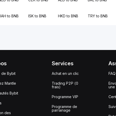
UAH to BNB
ISK to BNB
HKD to BNB
TRY to BNB
pos
Services
As
 de Bybit
Achat en un clic
FAQ
ez Mantle
Trading P2P (0
Envo
frais)
une 
utés Bybit
Programme VIP
Cent
s
Programme de
Sui
parrainage
ion des