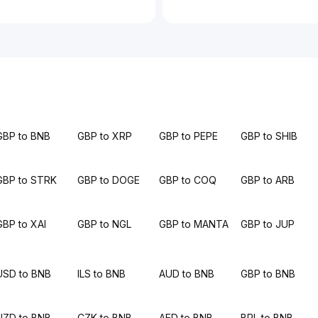
GBP to BNB
GBP to XRP
GBP to PEPE
GBP to SHIB
GBP to STRK
GBP to DOGE
GBP to COQ
GBP to ARB
GBP to XAI
GBP to NGL
GBP to MANTA
GBP to JUP
USD to BNB
ILS to BNB
AUD to BNB
GBP to BNB
NZD to BNB
CZK to BNB
AED to BNB
BRL to BNB