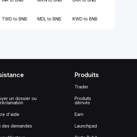
TWD to BNB
MDL to BNB
KWD to BNB
sistance
Produits
Trader
yer un dossier ou
Produits
réclamation
dérivés
re d'aide
Earn
vi des demandes
Launchpad