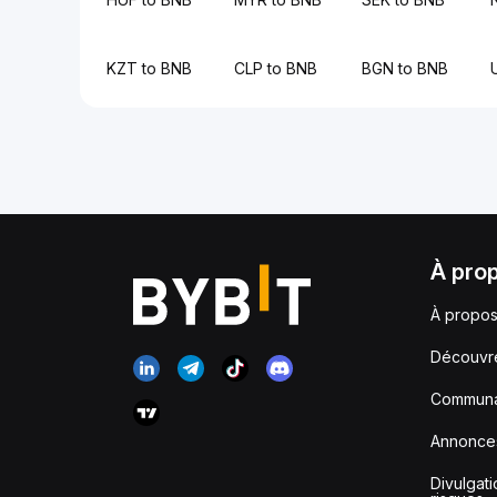
KZT to BNB
CLP to BNB
BGN to BNB
À pro
À propos
Découvr
Communa
Annonce
Divulgat