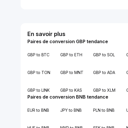
En savoir plus
Paires de conversion GBP tendance
GBP to BTC
GBP to ETH
GBP to SOL
GBP to TON
GBP to MNT
GBP to ADA
GBP to LINK
GBP to KAS
GBP to XLM
Paires de conversion BNB tendance
EUR to BNB
JPY to BNB
PLN to BNB
HUF to BNB
MYR to BNB
SEK to BNB