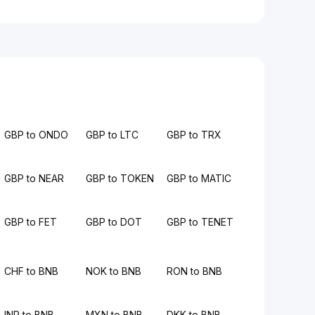
GBP to ONDO
GBP to LTC
GBP to TRX
GBP to NEAR
GBP to TOKEN
GBP to MATIC
GBP to FET
GBP to DOT
GBP to TENET
CHF to BNB
NOK to BNB
RON to BNB
INR to BNB
MXN to BNB
DKK to BNB