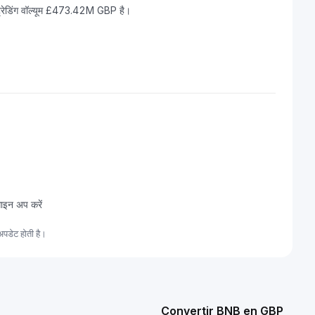
्रेडिंग वॉल्यूम £473.42M GBP है।
साइन अप करें
पडेट होती है।
Convertir BNB en GBP