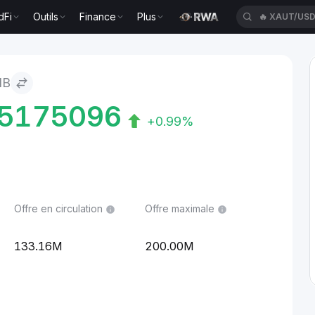
dFi
Outils
Finance
Plus
🔥
XAUT/US
NB
5175096
+0.99%
Offre en circulation
Offre maximale
133.16M
200.00M