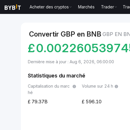
Acheter des cryptos
Marchés
Trader
Tra
Marchés
Prix du BNB BNB
GBP to BNB
Convertir GBP en BNB
GBP EN B
£
0.00226053974
Dernière mise à jour : Aug 6, 2026, 06:00:00
Statistiques du marché
Capitalisation du marc
Volume sur 24 h
hé
79.37B
596.10