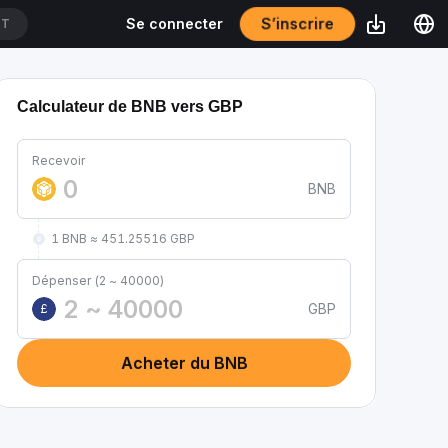
S’inscrire
Se connecter
DT
Calculateur de BNB vers GBP
Recevoir
BNB
1 BNB ≈ 451.25516 GBP
Dépenser (2 ~ 40000)
GBP
£
Acheter du BNB