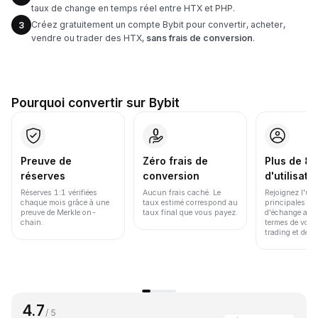
taux de change en temps réel entre HTX et PHP.
Créez gratuitement un compte Bybit pour convertir, acheter,
3
vendre ou trader des HTX,
sans frais de conversion
.
Pourquoi convertir sur Bybit
Preuve de
Zéro frais de
Plus de 86
réserves
conversion
d'utilisate
Réserves 1:1 vérifiées
Aucun frais caché. Le
Rejoignez l'un
chaque mois grâce à une
taux estimé correspond au
principales pl
preuve de Merkle on-
taux final que vous payez.
d'échange au 
chain.
termes de volu
trading et de li
4.7
/ 5