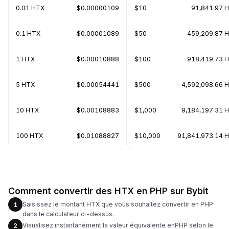
0.01 HTX
$0.00000109
$10
91,841.97 
0.1 HTX
$0.00001089
$50
459,209.87 
1 HTX
$0.00010888
$100
918,419.73 
5 HTX
$0.00054441
$500
4,592,098.66 
10 HTX
$0.00108883
$1,000
9,184,197.31 
100 HTX
$0.01088827
$10,000
91,841,973.14 
Comment convertir des HTX en PHP sur Bybit
Saisissez le montant HTX que vous souhaitez convertir en PHP
1
dans le calculateur ci-dessus.
Visualisez instantanément la valeur équivalente enPHP selon le
2