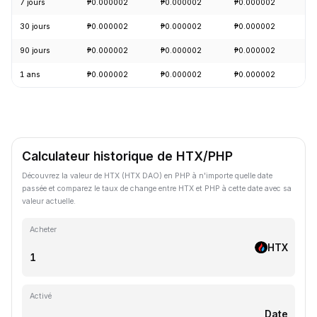
7 jours
₱0.000002
₱0.000002
₱0.000002
+
30 jours
₱0.000002
₱0.000002
₱0.000002
-
90 jours
₱0.000002
₱0.000002
₱0.000002
+
1 ans
₱0.000002
₱0.000002
₱0.000002
-
Calculateur historique de HTX/PHP
Découvrez la valeur de HTX (HTX DAO) en PHP à n'importe quelle date
passée et comparez le taux de change entre HTX et PHP à cette date avec sa
valeur actuelle.
Acheter
HTX
Activé
Date