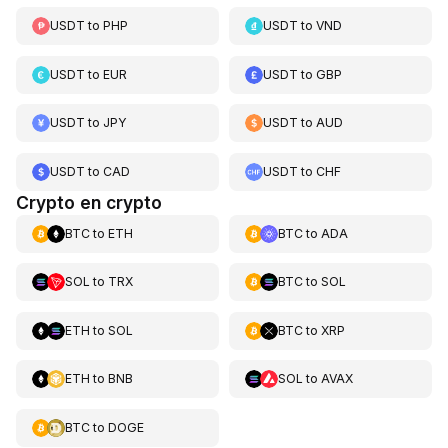
USDT
to
PHP
USDT
to
VND
USDT
to
EUR
USDT
to
GBP
USDT
to
JPY
USDT
to
AUD
USDT
to
CAD
USDT
to
CHF
Crypto en crypto
BTC
to
ETH
BTC
to
ADA
SOL
to
TRX
BTC
to
SOL
ETH
to
SOL
BTC
to
XRP
ETH
to
BNB
SOL
to
AVAX
BTC
to
DOGE