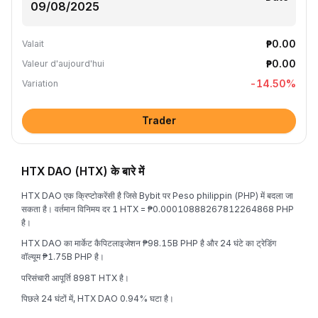
₱0.00
Valait
₱0.00
Valeur d'aujourd'hui
-14.50
%
Variation
Trader
HTX DAO (HTX) के बारे में
HTX DAO एक क्रिप्टोकरेंसी है जिसे Bybit पर Peso philippin (PHP) में बदला जा
सकता है। वर्तमान विनिमय दर 1 HTX = ₱0.00010888267812264868 PHP
है।
HTX DAO का मार्केट कैपिटलाइजेशन ₱98.15B PHP है और 24 घंटे का ट्रेडिंग
वॉल्यूम ₱1.75B PHP है।
परिसंचारी आपूर्ति 898T HTX है।
पिछले 24 घंटों में, HTX DAO 0.94% घटा है।