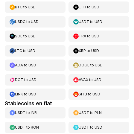
BTC
to
USD
ETH
to
USD
USDC
to
USD
USDT
to
USD
SOL
to
USD
TRX
to
USD
LTC
to
USD
XRP
to
USD
ADA
to
USD
DOGE
to
USD
DOT
to
USD
AVAX
to
USD
LINK
to
USD
SHIB
to
USD
Stablecoins en fiat
USDT
to
INR
USDT
to
PLN
USDT
to
RON
USDT
to
USD