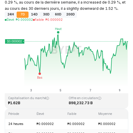
0.29 %, au cours de la dernière semaine, il a increased de 0.29 %, et
au cours des 30 derniers jours, il a slightly downward de 1.52 %.
24H
7D
14D
30D
60D
200D
Élevé
:
₱
0.000002
Faible
:
₱
0.000002
Dernière mise à jour : 2026-08-09, 13:04 GMT+0
Plus haut niveau historique
Plus bas niveau historique
₱0.000004
₱0.000001
Capitalisation du marché
Offre en circulation
₱1.62B
898,232.73 B
Période
Élevé
Faible
Moyenne
Va
24 heures
₱0.000002
₱0.000002
₱0.000002
+