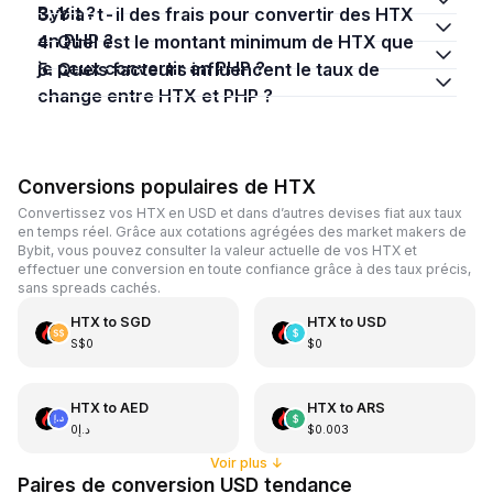
Bybit ?
3. Y a-t-il des frais pour convertir des HTX
en PHP ?
4. Quel est le montant minimum de HTX que
je peux convertir en PHP ?
5. Quels facteurs influencent le taux de
change entre HTX et PHP ?
Conversions populaires de HTX
Convertissez vos HTX en USD et dans d’autres devises fiat aux taux
en temps réel. Grâce aux cotations agrégées des market makers de
Bybit, vous pouvez consulter la valeur actuelle de vos HTX et
effectuer une conversion en toute confiance grâce à des taux précis,
sans spreads cachés.
HTX
to
SGD
HTX
to
USD
S$0
$0
HTX
to
AED
HTX
to
ARS
د.إ0
$0.003
Voir plus
↓
Paires de conversion USD tendance