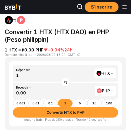
S’inscrire
Accueil
HTX to PHP
Convertir 1 HTX (HTX DAO) en PHP
(Peso philippin)
1 HTX ≈ ₱0.00 PHP
▼
-0.94%
24h
Dernière mise à jour
：
2026/08/09 13:04
(
GMT+0
)
Dépenser
HTX
Recevoir ~
PHP
0.001
0.01
0.1
1
5
10
100
Convertir HTX to PHP
Aucuns frais · Plus de 350 cryptos · Plus de 40 devises fiat