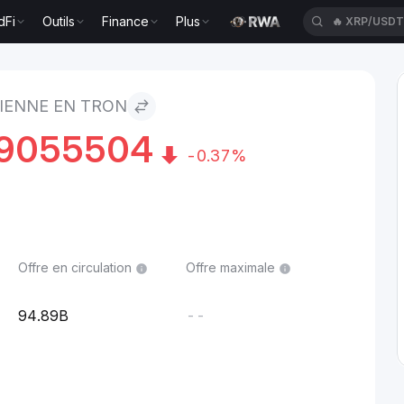
dFi
Outils
Finance
Plus
🔥
XRP/USD
RON
DIENNE EN TRON
9055504
-0.37%
Offre en circulation
Offre maximale
94.89B
--