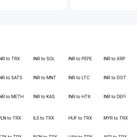
INR to TRX
INR to SOL
INR to PEPE
INR to XRP
INR to SATS
INR to MNT
INR to LTC
INR to DOT
INR to METH
INR to KAS
INR to HTX
INR to DEFI
PLN to TRX
ILS to TRX
HUF to TRX
MYR to TRX
CZK to TRX
BGN to TRX
UAH to TRX
AED to TRX