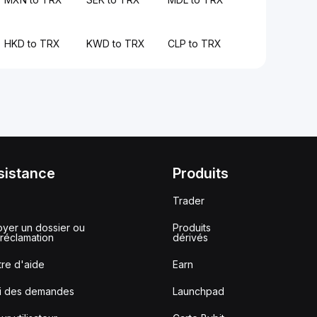
HKD to TRX
KWD to TRX
CLP to TRX
sistance
Produits
Trader
yer un dossier ou
Produits
réclamation
dérivés
re d'aide
Earn
vi des demandes
Launchpad