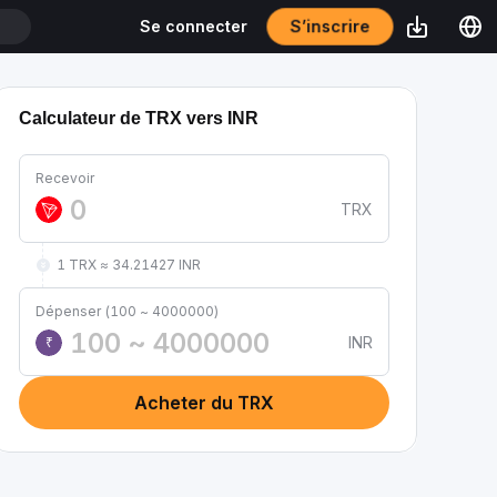
S’inscrire
Se connecter
T
Calculateur de TRX vers INR
Recevoir
TRX
1 TRX ≈ 34.21427 INR
Dépenser (100 ~ 4000000)
INR
₹
Acheter du TRX