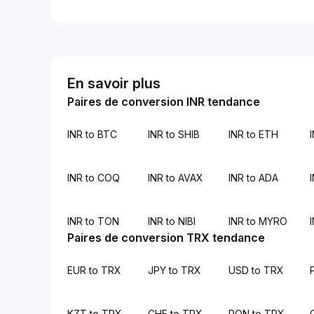
En savoir plus
Paires de conversion INR tendance
INR to BTC
INR to SHIB
INR to ETH
INR to COQ
INR to AVAX
INR to ADA
INR to TON
INR to NIBI
INR to MYRO
Paires de conversion TRX tendance
EUR to TRX
JPY to TRX
USD to TRX
KZT to TRX
CHF to TRX
RON to TRX