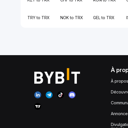
TRY to TRX
NOK to TRX
GEL to TRX
À pro
À propos
Découvr
Communa
Annonce
Divulgat