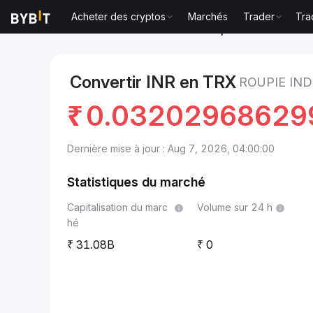
Acheter des cryptos
Marchés
Trader
Tra
Marchés
Prix du TRON TRX
Roupie indienne to T
Convertir INR en TRX
ROUPIE IN
₹
0.03202968629
Dernière mise à jour : Aug 7, 2026, 04:00:00
Statistiques du marché
Capitalisation du marc
Volume sur 24 h
hé
31.08B
0