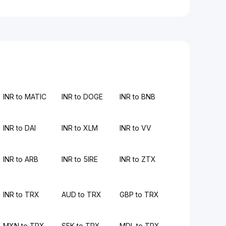
INR to MATIC
INR to DOGE
INR to BNB
INR to DAI
INR to XLM
INR to VV
INR to ARB
INR to 5IRE
INR to ZTX
INR to TRX
AUD to TRX
GBP to TRX
MXN to TRX
SEK to TRX
MDL to TRX