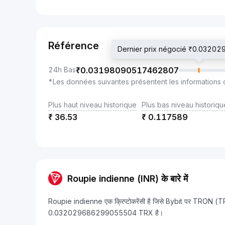
Référence
Dernier prix négocié ₹0.032
24h Bas
₹
0.03198090517462807
*Les données suivantes présentent les informations 
Plus haut niveau historique
Plus bas niveau historiqu
₹
36.53
₹
0.117589
Roupie indienne (INR) के बारे में
Roupie indienne एक क्रिप्टोकरेंसी है जिसे Bybit पर TRON (TRX
0.032029686299055504 TRX है।