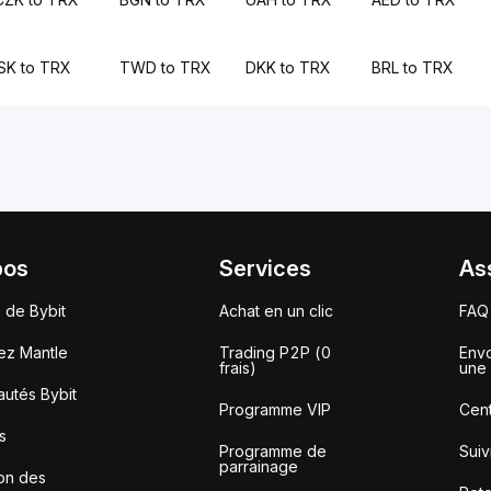
ISK to TRX
TWD to TRX
DKK to TRX
BRL to TRX
pos
Services
As
 de Bybit
Achat en un clic
FAQ
ez Mantle
Trading P2P (0
Envo
frais)
une 
utés Bybit
Programme VIP
Cent
s
Programme de
Sui
parrainage
ion des