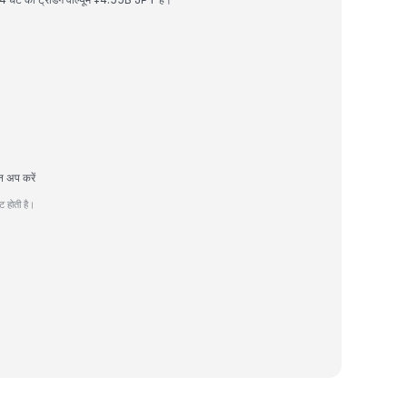
न अप करें
 होती है।