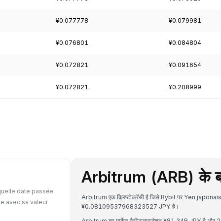
¥0.077778
¥0.079981
¥0.076801
¥0.084804
¥0.072821
¥0.091654
¥0.072821
¥0.208999
Arbitrum (ARB) के बारे
quelle date passée
Arbitrum एक क्रिप्टोकरेंसी है जिसे Bybit पर Yen japonais
te avec sa valeur
¥0.08109537968323527 JPY है।
Arbitrum का मार्केट कैपिटलाइजेशन ¥81.34B JPY है और 24 घ