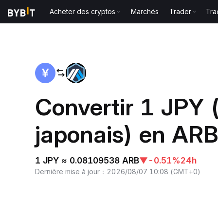
Acheter des cryptos
Marchés
Trader
Tra
Accueil
JPY to ARB
Convertir 1 JPY 
japonais) en ARB
1 JPY ≈ 0.08109538 ARB
▼
-0.51%
24h
Dernière mise à jour
：
2026/08/07 10:08
(
GMT+0
)