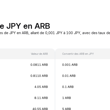
de JPY en ARB
es de JPY en ARB, allant de 0,001 JPY à 100 JPY, avec des taux de
Valeur de ARB
Convertir des ARB en JPY
0.0811 ARB
0.001 ARB
0.8110 ARB
0.01 ARB
4.05 ARB
0.1 ARB
8.11 ARB
1 ARB
40.55 ARB
5 ARB