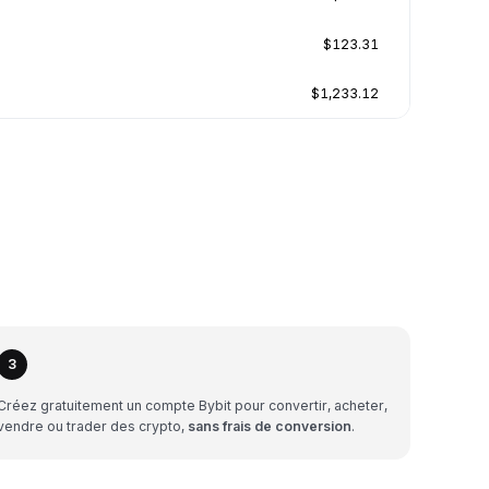
$123.31
$1,233.12
3
Créez gratuitement un compte Bybit pour convertir, acheter,
vendre ou trader des crypto,
sans frais de conversion
.