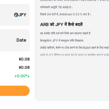
परिसंचारी आपूर्ति 7B ARB है।
JPY
पिछले 24 घंटों में, Arbitrum 0.51% घटा है।
ARB को JPY में कैसे बदलें
वह ARB राशि दर्ज करें जिसे आप बदलना चाहते हैं
Date
कैलकुलेटर JPY में समतुल्य राशि दिखाएगा
ARB खरीदने, बेचने या ट्रेड करने के लिए Bybit खाते के लिए साइ
ARB से JPY विनिमय दर बाजार डेटा के आधार पर वास्तविक समय में अपडेट
¥0.08
¥0.08
+
0.00
%