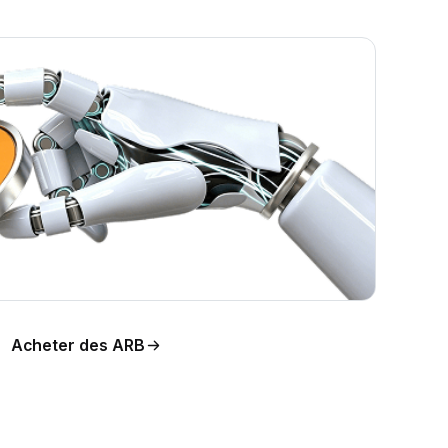
tion
Acheter des ARB