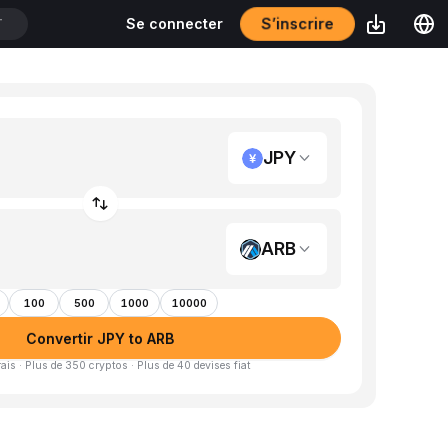
S’inscrire
Se connecter
T
JPY
ARB
100
500
1000
10000
Convertir JPY to ARB
is · Plus de 350 cryptos · Plus de 40 devises fiat