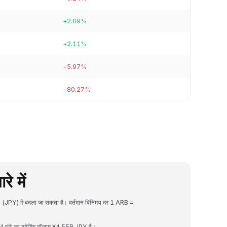
+2.09%
+2.11%
-5.97%
-80.27%
 में
 (JPY) में बदला जा सकता है। वर्तमान विनिमय दर 1 ARB =
ंटे का ट्रेडिंग वॉल्यूम ¥4.55B JPY है।