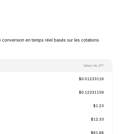
 conversion en temps réel basés sur les cotations
Valeur de JPY
$0.01233116
$0.12331159
$1.23
$12.33
$61.66