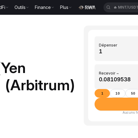
dFi
Outils
Finance
Plus
🔥
MNT/USD
Dépenser
(Yen
Recevoir ~
 (Arbitrum)
1
10
50
Aucuns fra