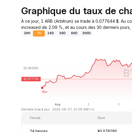
Graphique du taux de c
À ce jour, 1 ARB (Arbitrum) se trade à 0.077644 $. Au c
increased de 2.09 %, et au cours des 30 derniers jours, 
24H
7D
14D
30D
60D
200D
Dernière mise à jour : 2026-08-07, 10:08 GMT+0
Période
Élevé
24 heures
¥0.078280