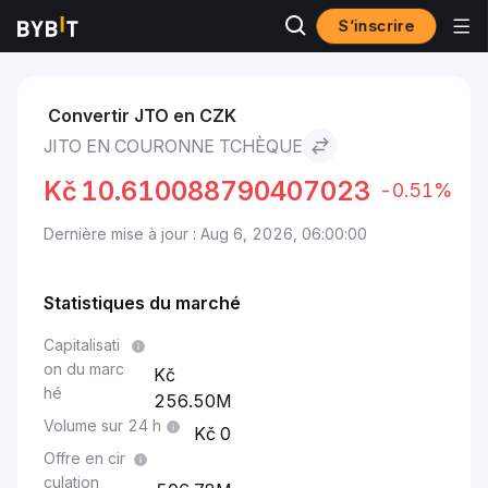
S’inscrire
Marchés
Prix du Jito JTO
Jito to Couronne tchèque
Convertir JTO en CZK
JITO EN COURONNE TCHÈQUE
Kč
10.610088790407023
-0.51%
Dernière mise à jour : Aug 6, 2026, 06:00:00
Statistiques du marché
Capitalisati
on du marc
hé
256.50M
Volume sur 24 h
0
Offre en cir
culation