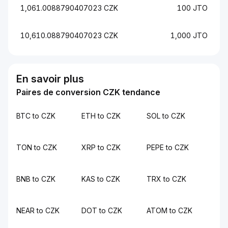
1,061.0088790407023 CZK
100 JTO
10,610.088790407023 CZK
1,000 JTO
En savoir plus
Paires de conversion CZK tendance
BTC to CZK
ETH to CZK
SOL to CZK
TON to CZK
XRP to CZK
PEPE to CZK
BNB to CZK
KAS to CZK
TRX to CZK
NEAR to CZK
DOT to CZK
ATOM to CZK