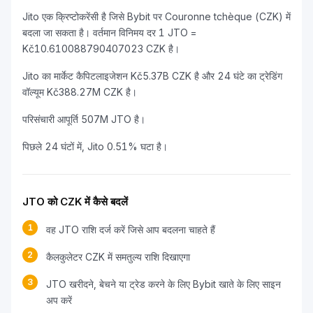
Jito एक क्रिप्टोकरेंसी है जिसे Bybit पर Couronne tchèque (CZK) में
बदला जा सकता है। वर्तमान विनिमय दर 1 JTO =
Kč10.610088790407023 CZK है।
Jito का मार्केट कैपिटलाइजेशन Kč5.37B CZK है और 24 घंटे का ट्रेडिंग
वॉल्यूम Kč388.27M CZK है।
परिसंचारी आपूर्ति 507M JTO है।
पिछले 24 घंटों में, Jito 0.51% घटा है।
JTO को CZK में कैसे बदलें
1
वह JTO राशि दर्ज करें जिसे आप बदलना चाहते हैं
2
कैलकुलेटर CZK में समतुल्य राशि दिखाएगा
3
JTO खरीदने, बेचने या ट्रेड करने के लिए Bybit खाते के लिए साइन
अप करें