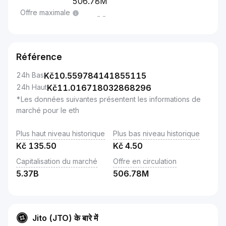
506.78M
Offre maximale
--
Référence
24h Bas
Kč
10.559784141855115
24h Haut
Kč
11.016718032868296
*Les données suivantes présentent les informations de
marché pour le eth
Plus haut niveau historique
Plus bas niveau historique
Kč
135.50
Kč
4.50
Capitalisation du marché
Offre en circulation
5.37B
506.78M
Jito (JTO) के बारे में