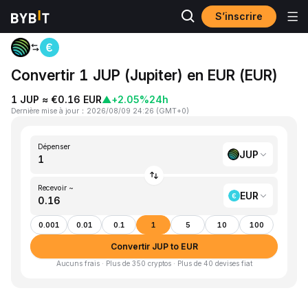
S’inscrire
Accueil
JUP to EUR
Convertir 1 JUP (Jupiter) en EUR (EUR)
1 JUP ≈ €0.16 EUR
▲
+2.05%
24h
Dernière mise à jour
：
2026/08/09 24:26
(
GMT+0
)
Dépenser
JUP
Recevoir ~
EUR
0.001
0.01
0.1
1
5
10
100
Convertir JUP to EUR
Aucuns frais · Plus de 350 cryptos · Plus de 40 devises fiat