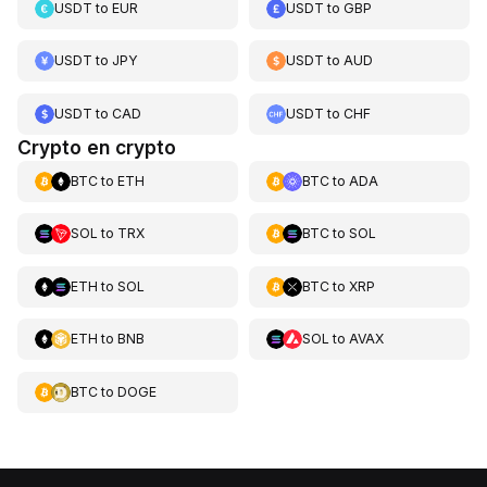
USDT
to
EUR
USDT
to
GBP
USDT
to
JPY
USDT
to
AUD
USDT
to
CAD
USDT
to
CHF
Crypto en crypto
BTC
to
ETH
BTC
to
ADA
SOL
to
TRX
BTC
to
SOL
ETH
to
SOL
BTC
to
XRP
ETH
to
BNB
SOL
to
AVAX
BTC
to
DOGE