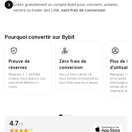
Créez gratuitement un compte Bybit pour convertir, acheter,
3
vendre ou trader des LINK,
sans frais de conversion
.
Pourquoi convertir sur Bybit
Preuve de
Zéro frais de
Plus de 86
réserves
conversion
d'utilisate
Réserves 1:1 vérifiées
Aucun frais caché. Le
Rejoignez l'un
chaque mois grâce à une
taux estimé correspond au
principales pl
preuve de Merkle on-
taux final que vous payez.
d'échange au 
chain.
termes de volu
trading et de li
4.7
/ 5