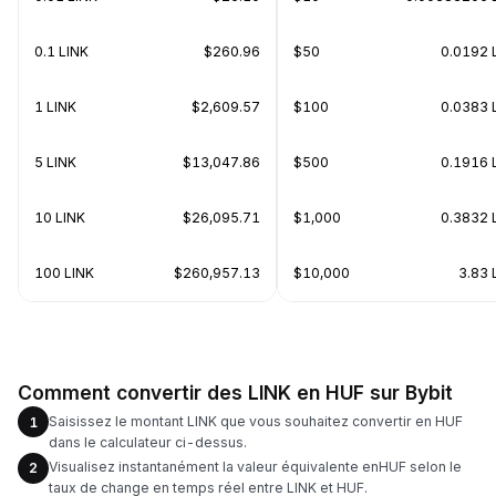
0.1 LINK
$260.96
$50
0.0192 
1 LINK
$2,609.57
$100
0.0383 
5 LINK
$13,047.86
$500
0.1916 
10 LINK
$26,095.71
$1,000
0.3832 
100 LINK
$260,957.13
$10,000
3.83 
Comment convertir des LINK en HUF sur Bybit
Saisissez le montant LINK que vous souhaitez convertir en HUF
1
dans le calculateur ci-dessus.
Visualisez instantanément la valeur équivalente enHUF selon le
2
taux de change en temps réel entre LINK et HUF.