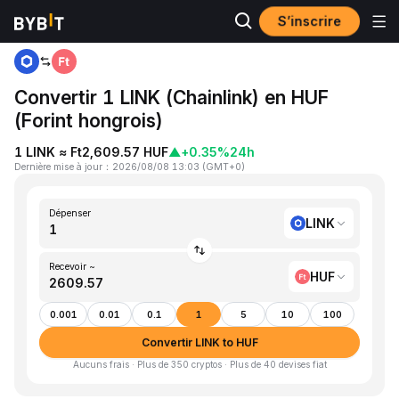
S’inscrire
Accueil
LINK to HUF
Convertir 1 LINK (Chainlink) en HUF
(Forint hongrois)
1 LINK ≈ Ft2,609.57 HUF
▲
+0.35%
24h
Dernière mise à jour
：
2026/08/08 13:03
(
GMT+0
)
Dépenser
LINK
Recevoir ~
HUF
0.001
0.01
0.1
1
5
10
100
Convertir LINK to HUF
Aucuns frais · Plus de 350 cryptos · Plus de 40 devises fiat