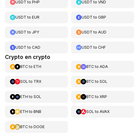
USDT
to
PHP
USDT
to
VND
USDT
to
EUR
USDT
to
GBP
USDT
to
JPY
USDT
to
AUD
USDT
to
CAD
USDT
to
CHF
Crypto en crypto
BTC
to
ETH
BTC
to
ADA
SOL
to
TRX
BTC
to
SOL
ETH
to
SOL
BTC
to
XRP
ETH
to
BNB
SOL
to
AVAX
BTC
to
DOGE