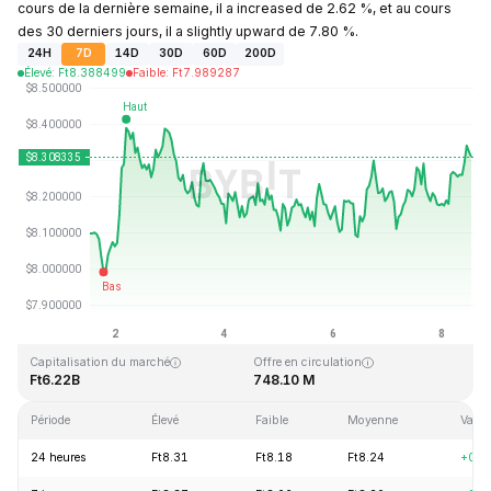
cours de la dernière semaine, il a increased de 2.62 %, et au cours
des 30 derniers jours, il a slightly upward de 7.80 %.
24H
7D
14D
30D
60D
200D
Élevé
:
Ft
8.388499
Faible
:
Ft
7.989287
Dernière mise à jour : 2026-08-08, 13:03 GMT+0
Plus haut niveau historique
Plus bas niveau historique
Ft52.70
Ft0.148183
Capitalisation du marché
Offre en circulation
Ft6.22B
748.10 M
Période
Élevé
Faible
Moyenne
Varia
24 heures
Ft8.31
Ft8.18
Ft8.24
+0.3