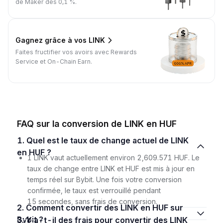
de Maker dès 0,1 %.
Gagnez grâce à vos LINK
Faites fructifier vos avoirs avec Rewards
Service et On-Chain Earn.
FAQ sur la conversion de LINK en HUF
1. Quel est le taux de change actuel de LINK
en HUF ?
1 LINK vaut actuellement environ 2,609.571 HUF. Le
taux de change entre LINK et HUF est mis à jour en
temps réel sur Bybit. Une fois votre conversion
confirmée, le taux est verrouillé pendant
15 secondes, sans frais de conversion.
2. Comment convertir des LINK en HUF sur
Bybit ?
3. Y a-t-il des frais pour convertir des LINK