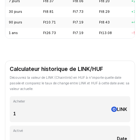
7 jours
Ft8.37
Ft8.06
Ft8.20
+2.6
30 jours
Ft8.81
Ft7.73
Ft8.29
+7.8
90 jours
Ft10.71
Ft7.19
Ft8.43
+4.9
1 ans
Ft26.73
Ft7.19
Ft13.08
-56.
Calculateur historique de LINK/HUF
Découvrez la valeur de LINK (Chainlink) en HUF à n'importe quelle date
passée et comparez le taux de change entre LINK et HUF à cette date avec sa
valeur actuelle.
Acheter
LINK
Activé
Date