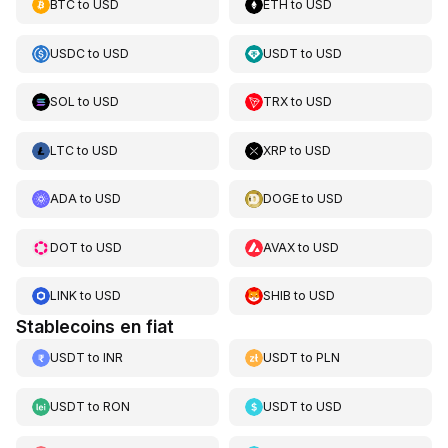
BTC
to
USD
ETH
to
USD
USDC
to
USD
USDT
to
USD
SOL
to
USD
TRX
to
USD
LTC
to
USD
XRP
to
USD
ADA
to
USD
DOGE
to
USD
DOT
to
USD
AVAX
to
USD
LINK
to
USD
SHIB
to
USD
Stablecoins en fiat
USDT
to
INR
USDT
to
PLN
USDT
to
RON
USDT
to
USD