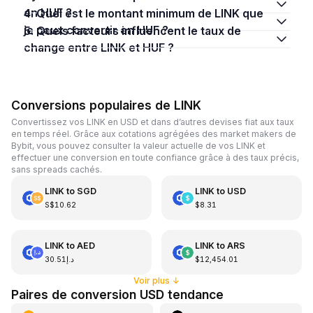
en HUF ?
4. Quel est le montant minimum de LINK que
je peux convertir en HUF ?
5. Quels facteurs influencent le taux de
change entre LINK et HUF ?
Conversions populaires de LINK
Convertissez vos LINK en USD et dans d’autres devises fiat aux taux
en temps réel. Grâce aux cotations agrégées des market makers de
Bybit, vous pouvez consulter la valeur actuelle de vos LINK et
effectuer une conversion en toute confiance grâce à des taux précis,
sans spreads cachés.
LINK
to
SGD
LINK
to
USD
S$10.62
$8.31
LINK
to
AED
LINK
to
ARS
د.إ30.51
$12,454.01
Voir plus
↓
Paires de conversion USD tendance