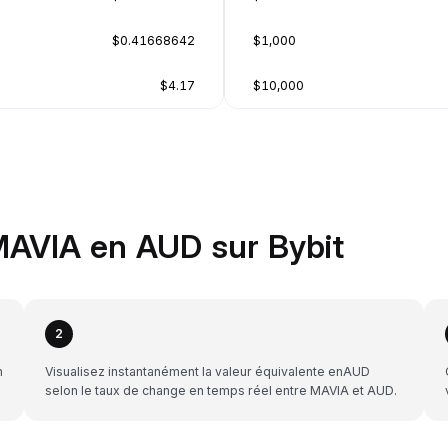
$0.41668642
$1,000
$4.17
$10,000
MAVIA en AUD sur Bybit
2
n
Visualisez instantanément la valeur équivalente enAUD
selon le taux de change en temps réel entre MAVIA et AUD.