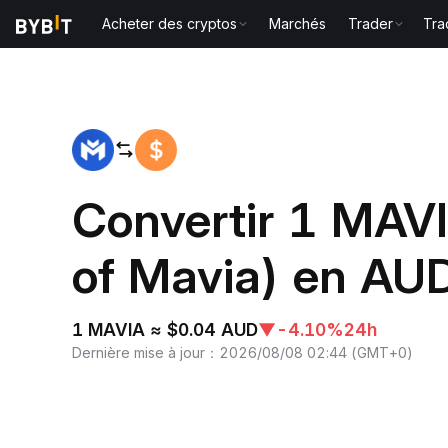
Acheter des cryptos
Marchés
Trader
Tra
Accueil
MAVIA to AUD
Convertir 1 MAV
of Mavia) en AU
1 MAVIA ≈ $0.04 AUD
▼
-4.10%
24h
Dernière mise à jour
：
2026/08/08 02:44
(
GMT+0
)