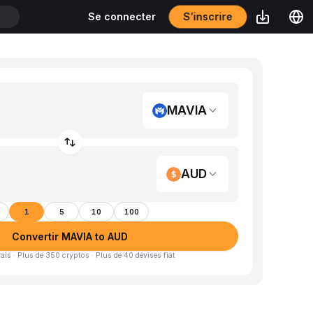
S’inscrire
Se connecter
T
MAVIA
AUD
1
5
10
100
Convertir MAVIA to AUD
is · Plus de 350 cryptos · Plus de 40 devises fiat