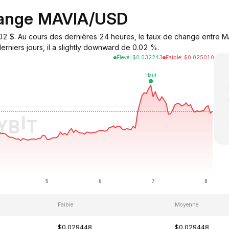
hange MAVIA/USD
02 $. Au cours des dernières 24 heures, le taux de change entre M
erniers jours, il a slightly downward de 0.02 %.
Élevé
:
$
0.032243
Faible
:
$
0.025010
Faible
Moyenne
$0.029448
$0.029448