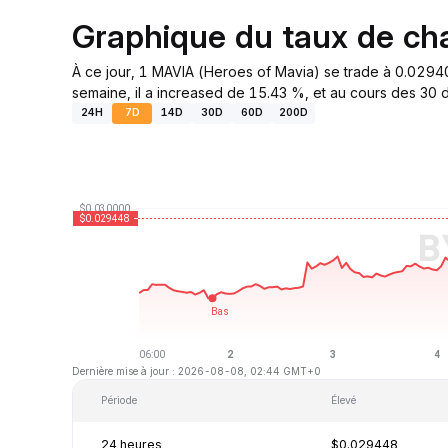
Graphique du taux de c
À ce jour, 1 MAVIA (Heroes of Mavia) se trade à 0.0294
semaine, il a increased de 15.43 %, et au cours des 30 d
24H
7D
14D
30D
60D
200D
Dernière mise à jour : 2026-08-08, 02:44 GMT+0
Période
Élevé
24 heures
$0.029448