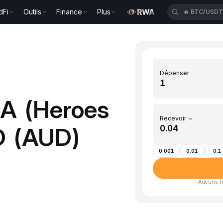
dFi
Outils
Finance
Plus
🔥
BTC/USD
Dépenser
IA (Heroes
Recevoir ~
D (AUD)
0.001
0.01
0.1
Aucuns fra