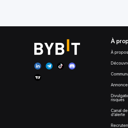
À pro
À propos
Découvr
Communa
Annonce
Divulgat
risques
Canal de
d’alerte
Recrute