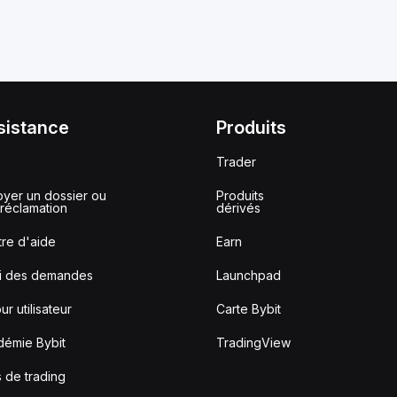
sistance
Produits
Trader
yer un dossier ou
Produits
réclamation
dérivés
re d'aide
Earn
vi des demandes
Launchpad
ur utilisateur
Carte Bybit
démie Bybit
TradingView
s de trading