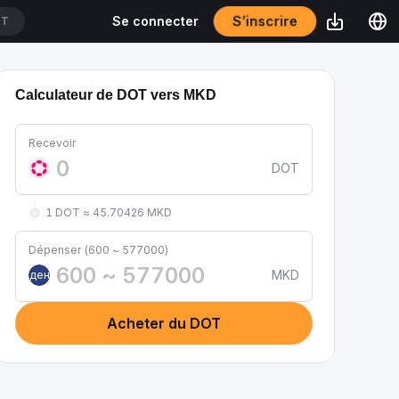
S’inscrire
Se connecter
DT
Calculateur de DOT vers MKD
Recevoir
DOT
1 DOT ≈ 45.70426 MKD
Dépenser (600 ~ 577000)
MKD
ден
Acheter du DOT