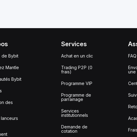
pos
Services
As
 de Bybit
Achat en un clic
FAQ
ez Mantle
Trading P2P (0
Envo
frais)
une 
utés Bybit
Programme VIP
Cent
s
Programme de
Sui
parrainage
ion des
Reto
Services
institutionnels
 lanceurs
Aca
Demande de
Frai
cotation
ment