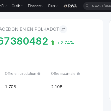
dFi
Outils
Finance
Plus
🔥
XAUT/US
to Polkadot
ACÉDONIEN EN POLKADOT
67380482
+2.74%
Offre en circulation
Offre maximale
1.70B
2.10B