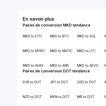
En savoir plus
Paires de conversion MKD tendance
MKD to ETH
MKD to BTC
MKD to SOL
MKD to MYRO
MKD to MATIC
MKD to LTC
MKD to AVAX
MKD to ARB
MKD to AEVO
Paires de conversion DOT tendance
EUR to DOT
JPY to DOT
USD to DOT
NZD to DOT
MXN to DOT
INR to DOT