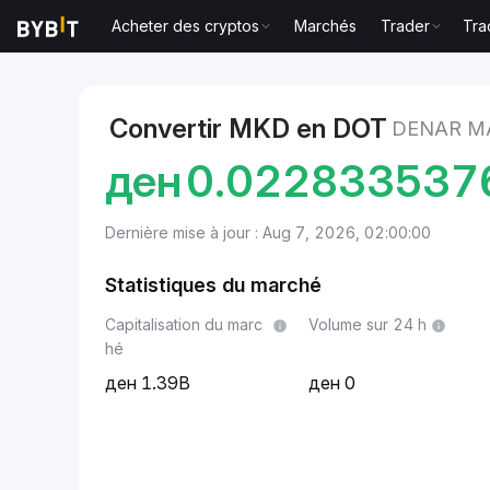
Acheter des cryptos
Marchés
Trader
Tra
Marchés
Prix du Polkadot DOT
Denar macédonien 
Convertir MKD en DOT
DENAR M
ден
0.022833537
Dernière mise à jour : Aug 7, 2026, 02:00:00
Statistiques du marché
Capitalisation du marc
Volume sur 24 h
hé
1.39B
0