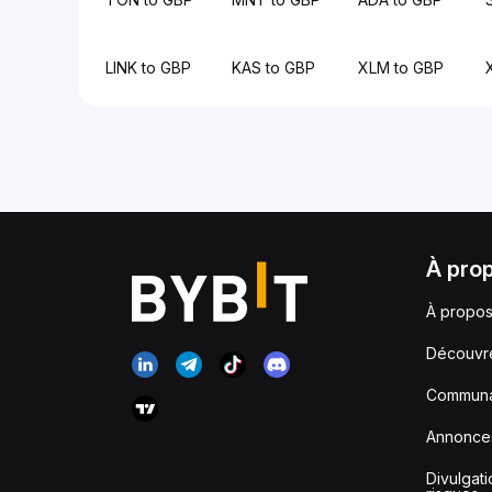
LINK to GBP
KAS to GBP
XLM to GBP
À pro
À propos
Découvr
Communa
Annonce
Divulgat