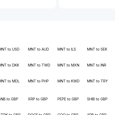
MNT to USD
MNT to AUD
MNT to ILS
MNT to SEK
MNT to DKK
MNT to TWD
MNT to MXN
MNT to INR
MNT to MDL
MNT to PHP
MNT to KWD
MNT to TRY
BNB to GBP
XRP to GBP
PEPE to GBP
SHIB to GBP
STRK to GBP
DOGE to GBP
COQ to GBP
ARB to GBP