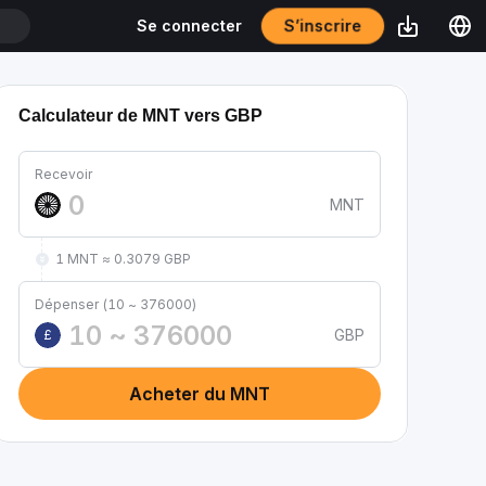
S’inscrire
Se connecter
DT
Calculateur de MNT vers GBP
Recevoir
MNT
1 MNT ≈ 0.3079 GBP
Dépenser (10 ~ 376000)
GBP
£
Acheter du MNT