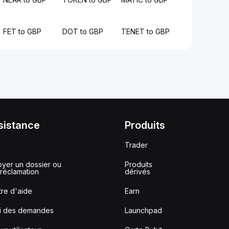
FET to GBP
DOT to GBP
TENET to GBP
sistance
Produits
Trader
yer un dossier ou
Produits
réclamation
dérivés
re d'aide
Earn
vi des demandes
Launchpad