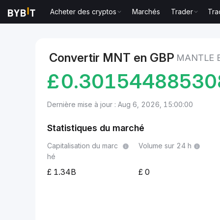
Acheter des cryptos
Marchés
Trader
Tra
Marchés
Prix du Mantle MNT
Mantle to GBP
Convertir MNT en GBP
MANTLE 
£
0.30154488530
Dernière mise à jour : Aug 6, 2026, 15:00:00
Statistiques du marché
Capitalisation du marc
Volume sur 24 h
hé
1.34B
0