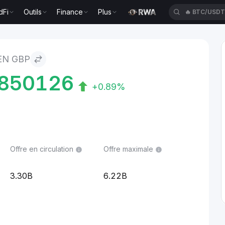
dFi
Outils
Finance
Plus
🔥
XAUT/US
EN GBP
850126
+0.89%
Offre en circulation
Offre maximale
3.30B
6.22B