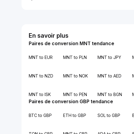
En savoir plus
Paires de conversion MNT tendance
MNT to EUR
MNT to PLN
MNT to JPY
MNT to NZD
MNT to NOK
MNT to AED
MNT to ISK
MNT to PEN
MNT to BGN
Paires de conversion GBP tendance
BTC to GBP
ETH to GBP
SOL to GBP
TON to GBP
MNT to GBP
ADA to GBP