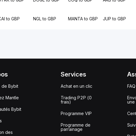
XAI to GBP
NGL to GBP
MANTA to GBP
JUP to GBP
pos
Services
As
 de Bybit
Achat en un clic
FAQ
ez Mantle
Trading P2P (0
Envo
frais)
une 
utés Bybit
Programme VIP
Cent
s
Programme de
Sui
parrainage
ion des