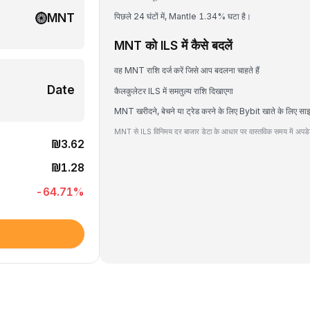
MNT
पिछले 24 घंटों में, Mantle 1.34% घटा है।
MNT को ILS में कैसे बदलें
वह MNT राशि दर्ज करें जिसे आप बदलना चाहते हैं
Date
कैलकुलेटर ILS में समतुल्य राशि दिखाएगा
MNT खरीदने, बेचने या ट्रेड करने के लिए Bybit खाते के लिए सा
MNT से ILS विनिमय दर बाजार डेटा के आधार पर वास्तविक समय में अपडेट
₪3.62
₪1.28
-64.71
%