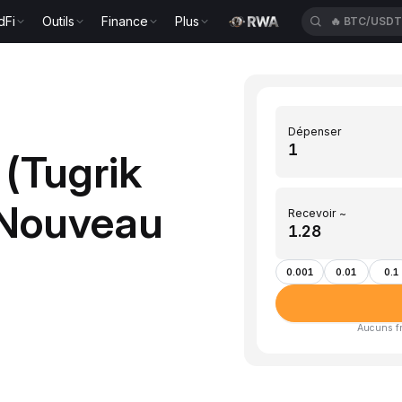
dFi
Outils
Finance
Plus
🔥
BTC/USD
Dépenser
(Tugrik
(Nouveau
Recevoir ~
0.001
0.01
0.1
Aucuns fra