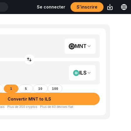
S’inscrire
Se connecter
T
MNT
ILS
1
5
10
100
Convertir MNT to ILS
is · Plus de 350 cryptos · Plus de 40 devises fiat