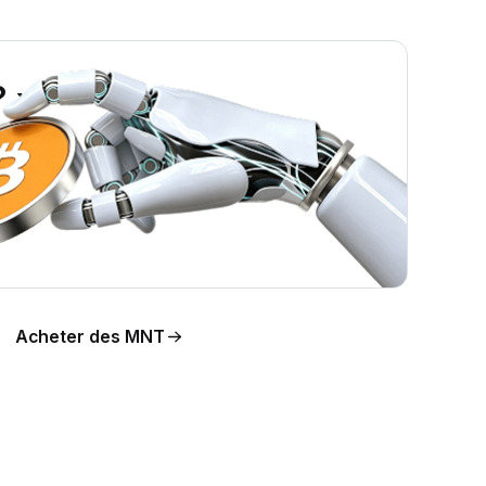
? »
ion
Acheter des MNT