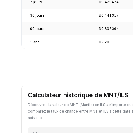
7 jours
₪0.429474
30 jours
₪0.441317
90 jours
₪0.697364
1 ans
₪2.70
Calculateur historique de MNT/ILS
Découvrez la valeur de MNT (Mantle) en ILS à n'importe qu
comparez le taux de change entre MNT et ILS à cette date 
actuelle.