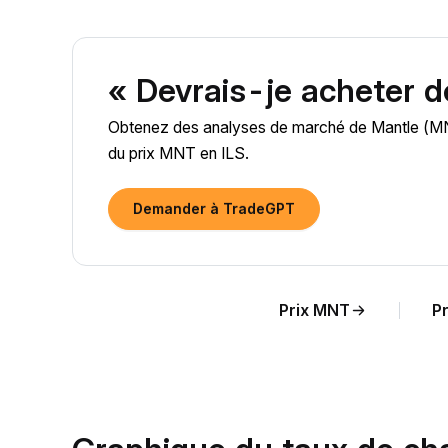
« Devrais-je acheter 
Obtenez des analyses de marché de Mantle (MNT) 
du prix MNT en ILS.
Demander à TradeGPT
Prix MNT
P