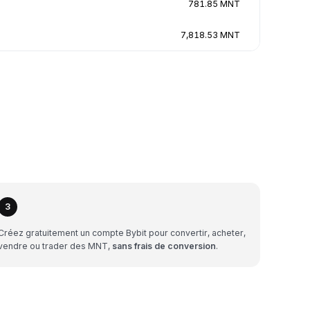
781.85 MNT
7,818.53 MNT
3
Créez gratuitement un compte Bybit pour convertir, acheter,
vendre ou trader des MNT,
sans frais de conversion
.