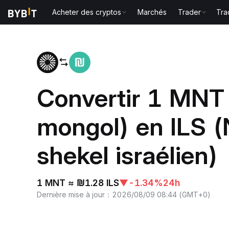
Acheter des cryptos
Marchés
Trader
Tra
Accueil
MNT to ILS
Convertir 1 MNT 
mongol) en ILS 
shekel israélien)
1 MNT ≈ ₪1.28 ILS
▼
-1.34%
24h
Dernière mise à jour
：
2026/08/09 08:44
(
GMT+0
)