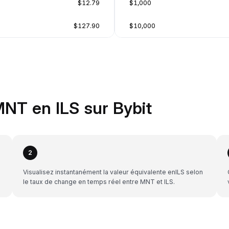
$12.79
$1,000
$127.90
$10,000
NT en ILS sur Bybit
2
Visualisez instantanément la valeur équivalente enILS selon
le taux de change en temps réel entre MNT et ILS.