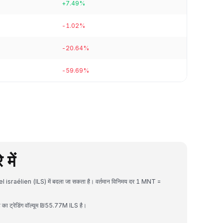
+7.49%
-1.02%
-20.64%
-59.69%
में
l israélien (ILS) में बदला जा सकता है। वर्तमान विनिमय दर 1 MNT =
का ट्रेडिंग वॉल्यूम ₪55.77M ILS है।