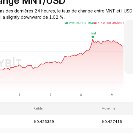
hange MNT/USD
urs des dernières 24 heures, le taux de change entre MNT et l'USD 
il a slightly downward de 1.02 %.
Élevé
:
₪
0.431958
Faible
:
₪
0.393897
Faible
Moyenne
₪0.425359
₪0.427416