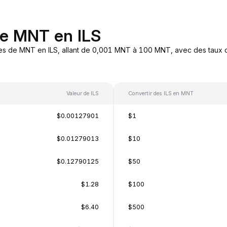
de MNT en ILS
es de MNT en ILS, allant de 0,001 MNT à 100 MNT, avec des taux d
Valeur de ILS
Convertir des ILS en MNT
$0.00127901
$1
$0.01279013
$10
$0.12790125
$50
$1.28
$100
$6.40
$500