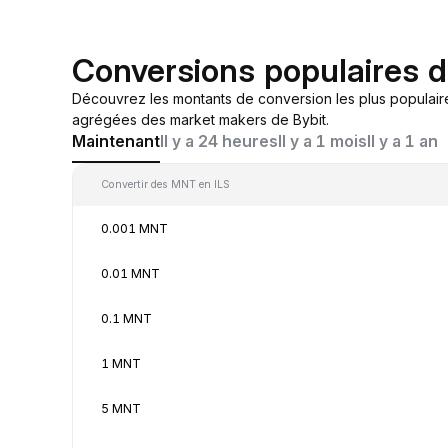
Conversions populaires 
Découvrez les montants de conversion les plus populair
agrégées des market makers de Bybit.
Maintenant
Il y a 24 heures
Il y a 1 mois
Il y a 1 an
Convertir des MNT en ILS
0.001 MNT
0.01 MNT
0.1 MNT
1 MNT
5 MNT