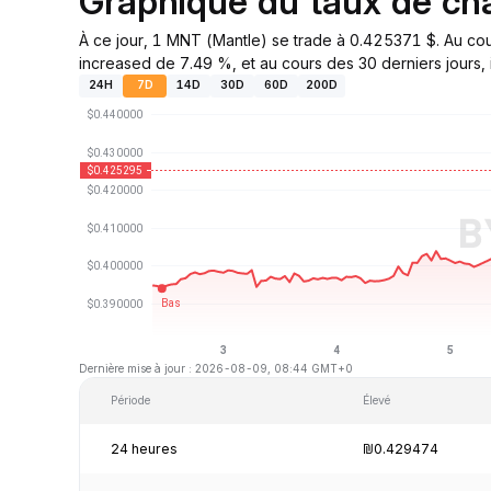
Graphique du taux de c
À ce jour, 1 MNT (Mantle) se trade à 0.425371 $. Au co
increased de 7.49 %, et au cours des 30 derniers jours, 
24H
7D
14D
30D
60D
200D
Dernière mise à jour : 2026-08-09, 08:44 GMT+0
Période
Élevé
24 heures
₪0.429474