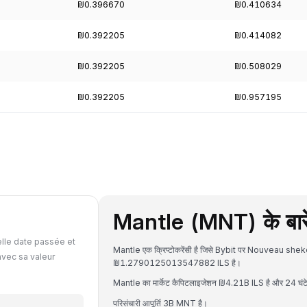
₪0.396670
₪0.410634
₪0.392205
₪0.414082
₪0.392205
₪0.508029
₪0.392205
₪0.957195
Mantle (MNT) के बारे 
elle date passée et
Mantle एक क्रिप्टोकरेंसी है जिसे Bybit पर Nouveau sheke
avec sa valeur
₪1.2790125013547882 ILS है।
Mantle का मार्केट कैपिटलाइजेशन ₪4.21B ILS है और 24 घंटे 
परिसंचारी आपूर्ति 3B MNT है।