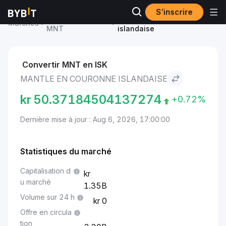
S’inscrire
Prix du Mantle
Mantle to Couronne
Marchés
MNT
islandaise
Convertir MNT en ISK
MANTLE EN COURONNE ISLANDAISE
kr
50.37184504137274
+0.72%
Dernière mise à jour : Aug 6, 2026, 17:00:00
Statistiques du marché
Capitalisation d
u marché
1.35B
Volume sur 24 h
0
Offre en circula
tion