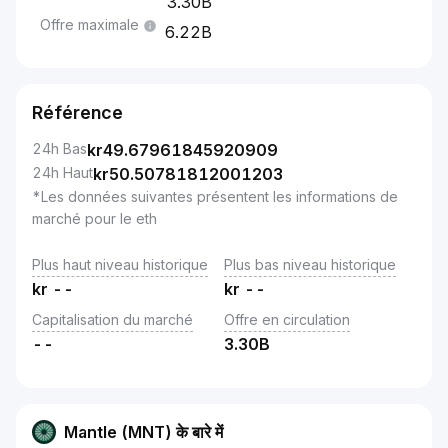
3.30B
Offre maximale
6.22B
Référence
24h Bas
kr
49.67961845920909
24h Haut
kr
50.50781812001203
*Les données suivantes présentent les informations de
marché pour le eth
Plus haut niveau historique
Plus bas niveau historique
kr
--
kr
--
Capitalisation du marché
Offre en circulation
--
3.30B
Mantle (MNT) के बारे में