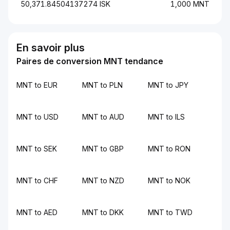
50,371.84504137274 ISK
1,000 MNT
En savoir plus
Paires de conversion MNT tendance
MNT to EUR
MNT to PLN
MNT to JPY
MNT to USD
MNT to AUD
MNT to ILS
MNT to SEK
MNT to GBP
MNT to RON
MNT to CHF
MNT to NZD
MNT to NOK
MNT to AED
MNT to DKK
MNT to TWD