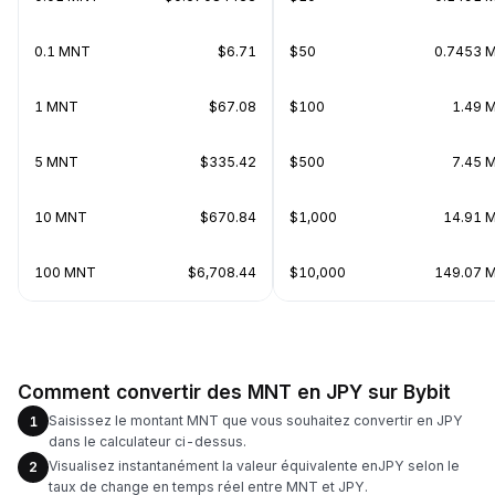
0.1 MNT
$6.71
$50
0.7453 
1 MNT
$67.08
$100
1.49 
5 MNT
$335.42
$500
7.45 
10 MNT
$670.84
$1,000
14.91 
100 MNT
$6,708.44
$10,000
149.07 
Comment convertir des MNT en JPY sur Bybit
Saisissez le montant MNT que vous souhaitez convertir en JPY
1
dans le calculateur ci-dessus.
Visualisez instantanément la valeur équivalente enJPY selon le
2
taux de change en temps réel entre MNT et JPY.