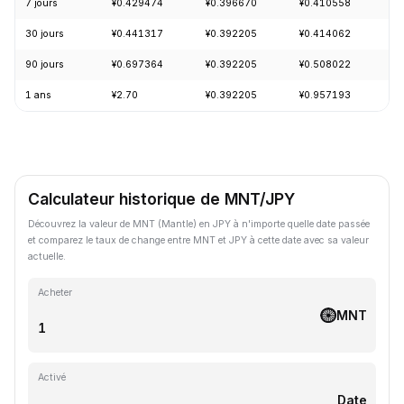
7 jours
¥0.429474
¥0.396670
¥0.410558
+
30 jours
¥0.441317
¥0.392205
¥0.414062
-
90 jours
¥0.697364
¥0.392205
¥0.508022
-
1 ans
¥2.70
¥0.392205
¥0.957193
-
Calculateur historique de MNT/JPY
Découvrez la valeur de MNT (Mantle) en JPY à n'importe quelle date passée
et comparez le taux de change entre MNT et JPY à cette date avec sa valeur
actuelle.
Acheter
MNT
Activé
Date