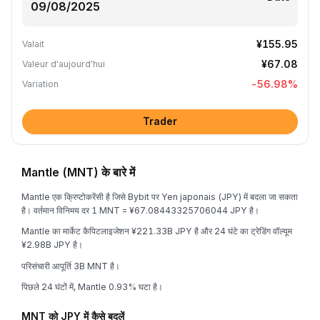
¥155.95
Valait
¥67.08
Valeur d'aujourd'hui
-56.98
%
Variation
Trader
Mantle (MNT) के बारे में
Mantle एक क्रिप्टोकरेंसी है जिसे Bybit पर Yen japonais (JPY) में बदला जा सकता
है। वर्तमान विनिमय दर 1 MNT = ¥67.08443325706044 JPY है।
Mantle का मार्केट कैपिटलाइजेशन ¥221.33B JPY है और 24 घंटे का ट्रेडिंग वॉल्यूम
¥2.98B JPY है।
परिसंचारी आपूर्ति 3B MNT है।
पिछले 24 घंटों में, Mantle 0.93% घटा है।
MNT को JPY में कैसे बदलें