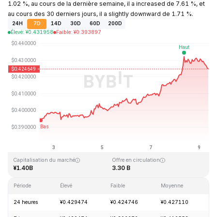
1.02 %, au cours de la dernière semaine, il a increased de 7.61 %, et
au cours des 30 derniers jours, il a slightly downward de 1.71 %.
24H
7D
14D
30D
60D
200D
Élevé
:
¥
0.431958
Faible
:
¥
0.393897
Dernière mise à jour : 2026-08-09, 09:29 GMT+0
Plus haut niveau historique
Plus bas niveau historique
¥2.86
¥0.307978
Capitalisation du marché
Offre en circulation
¥1.40B
3.30 B
Période
Élevé
Faible
Moyenne
Va
24 heures
¥0.429474
¥0.424746
¥0.427110
-