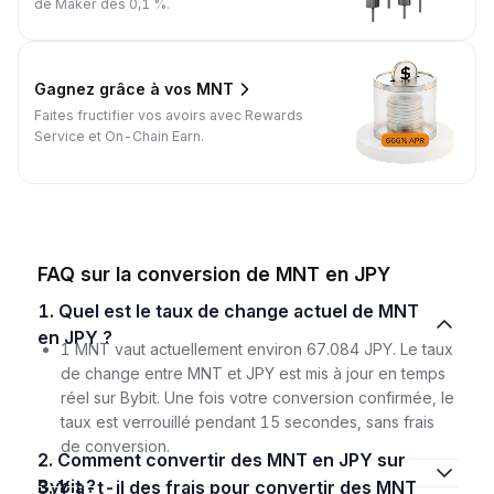
de Maker dès 0,1 %.
Gagnez grâce à vos MNT
Faites fructifier vos avoirs avec Rewards
Service et On-Chain Earn.
FAQ sur la conversion de MNT en JPY
1. Quel est le taux de change actuel de MNT
en JPY ?
1 MNT vaut actuellement environ 67.084 JPY. Le taux
de change entre MNT et JPY est mis à jour en temps
réel sur Bybit. Une fois votre conversion confirmée, le
taux est verrouillé pendant 15 secondes, sans frais
de conversion.
2. Comment convertir des MNT en JPY sur
Bybit ?
3. Y a-t-il des frais pour convertir des MNT