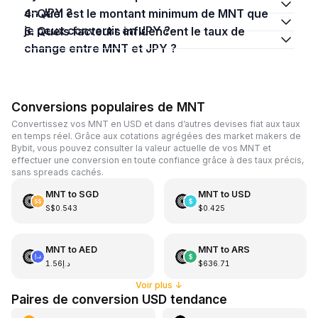
en JPY ?
4. Quel est le montant minimum de MNT que
je peux convertir en JPY ?
5. Quels facteurs influencent le taux de
change entre MNT et JPY ?
Conversions populaires de MNT
Convertissez vos MNT en USD et dans d’autres devises fiat aux taux
en temps réel. Grâce aux cotations agrégées des market makers de
Bybit, vous pouvez consulter la valeur actuelle de vos MNT et
effectuer une conversion en toute confiance grâce à des taux précis,
sans spreads cachés.
MNT
to
SGD
MNT
to
USD
S$0.543
$0.425
MNT
to
AED
MNT
to
ARS
د.إ1.56
$636.71
Voir plus
↓
Paires de conversion USD tendance