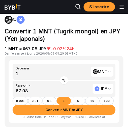
S’inscrire
Accueil
MNT to JPY
Convertir 1 MNT (Tugrik mongol) en JPY
(Yen japonais)
1 MNT ≈ ¥67.08 JPY
▼
-0.93%
24h
Dernière mise à jour
：
2026/08/09 09:29
(
GMT+0
)
Dépenser
MNT
Recevoir ~
JPY
0.001
0.01
0.1
1
5
10
100
Convertir MNT to JPY
Aucuns frais · Plus de 350 cryptos · Plus de 40 devises fiat