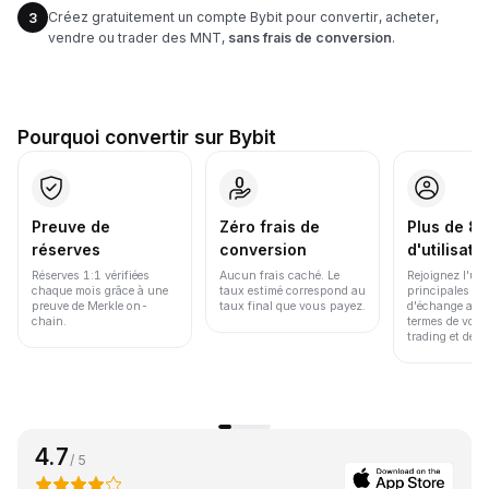
Créez gratuitement un compte Bybit pour convertir, acheter,
3
vendre ou trader des MNT,
sans frais de conversion
.
Pourquoi convertir sur Bybit
Preuve de
Zéro frais de
Plus de 86
réserves
conversion
d'utilisate
Réserves 1:1 vérifiées
Aucun frais caché. Le
Rejoignez l'un
chaque mois grâce à une
taux estimé correspond au
principales pl
preuve de Merkle on-
taux final que vous payez.
d'échange au 
chain.
termes de volu
trading et de li
4.7
/ 5