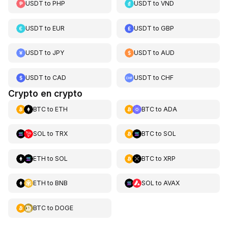
USDT
to
PHP
USDT
to
VND
USDT
to
EUR
USDT
to
GBP
USDT
to
JPY
USDT
to
AUD
USDT
to
CAD
USDT
to
CHF
Crypto en crypto
BTC
to
ETH
BTC
to
ADA
SOL
to
TRX
BTC
to
SOL
ETH
to
SOL
BTC
to
XRP
ETH
to
BNB
SOL
to
AVAX
BTC
to
DOGE