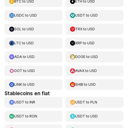
BTC
to
USD
ETH
to
USD
USDC
to
USD
USDT
to
USD
SOL
to
USD
TRX
to
USD
LTC
to
USD
XRP
to
USD
ADA
to
USD
DOGE
to
USD
DOT
to
USD
AVAX
to
USD
LINK
to
USD
SHIB
to
USD
Stablecoins en fiat
USDT
to
INR
USDT
to
PLN
USDT
to
RON
USDT
to
USD