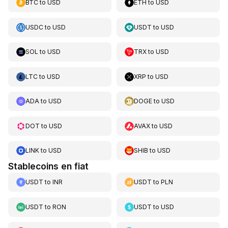
BTC
to
USD
ETH
to
USD
USDC
to
USD
USDT
to
USD
SOL
to
USD
TRX
to
USD
LTC
to
USD
XRP
to
USD
ADA
to
USD
DOGE
to
USD
DOT
to
USD
AVAX
to
USD
LINK
to
USD
SHIB
to
USD
Stablecoins en fiat
USDT
to
INR
USDT
to
PLN
USDT
to
RON
USDT
to
USD