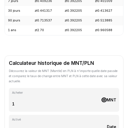
7 jours
zł0.409236
zł0.392205
zł0.401009
+
30 jours
zł0.441317
zł0.392205
zł0.413627
-
90 jours
zł0.713537
zł0.392205
zł0.513885
-
1 ans
zł2.70
zł0.392205
zł0.960588
-
Calculateur historique de MNT/PLN
Découvrez la valeur de MNT (Mantle) en PLN à n'importe quelle date passée
et comparez le taux de change entre MNT et PLN à cette date avec sa valeur
actuelle.
Acheter
MNT
Activé
Date