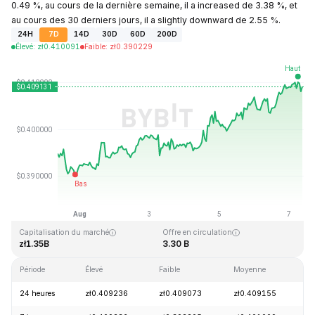
0.49 %, au cours de la dernière semaine, il a increased de 3.38 %, et
au cours des 30 derniers jours, il a slightly downward de 2.55 %.
24H
7D
14D
30D
60D
200D
Élevé
:
zł
0.410091
Faible
:
zł
0.390229
Dernière mise à jour : 2026-08-07, 08:45 GMT+0
Plus haut niveau historique
Plus bas niveau historique
zł2.86
zł0.307978
Capitalisation du marché
Offre en circulation
zł1.35B
3.30 B
Période
Élevé
Faible
Moyenne
Va
24 heures
zł0.409236
zł0.409073
zł0.409155
+