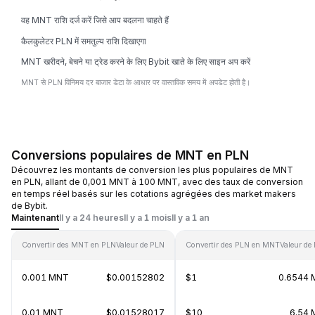
वह MNT राशि दर्ज करें जिसे आप बदलना चाहते हैं
कैलकुलेटर PLN में समतुल्य राशि दिखाएगा
MNT खरीदने, बेचने या ट्रेड करने के लिए Bybit खाते के लिए साइन अप करें
MNT से PLN विनिमय दर बाजार डेटा के आधार पर वास्तविक समय में अपडेट होती है।
Conversions populaires de MNT en PLN
Découvrez les montants de conversion les plus populaires de MNT
en PLN, allant de 0,001 MNT à 100 MNT, avec des taux de conversion
en temps réel basés sur les cotations agrégées des market makers
de Bybit.
Maintenant
Il y a 24 heures
Il y a 1 mois
Il y a 1 an
Convertir des MNT en PLN
Valeur de PLN
Convertir des PLN en MNT
Valeur d
0.001 MNT
$0.00152802
$1
0.6544
0.01 MNT
$0.01528017
$10
6.54