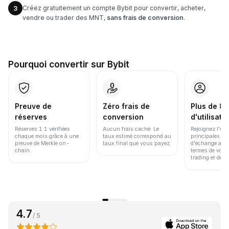
Créez gratuitement un compte Bybit pour convertir, acheter,
3
vendre ou trader des MNT,
sans frais de conversion
.
Pourquoi convertir sur Bybit
Preuve de
Zéro frais de
Plus de 86
réserves
conversion
d'utilisate
Réserves 1:1 vérifiées
Aucun frais caché. Le
Rejoignez l'un
chaque mois grâce à une
taux estimé correspond au
principales pl
preuve de Merkle on-
taux final que vous payez.
d'échange au 
chain.
termes de volu
trading et de li
4.7
/ 5