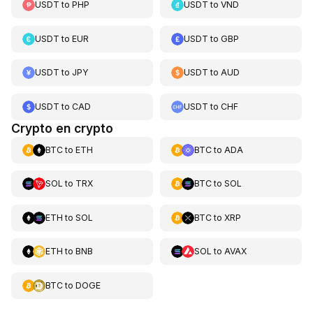
USDT
to
PHP
USDT
to
VND
USDT
to
EUR
USDT
to
GBP
USDT
to
JPY
USDT
to
AUD
USDT
to
CAD
USDT
to
CHF
Crypto en crypto
BTC
to
ETH
BTC
to
ADA
SOL
to
TRX
BTC
to
SOL
ETH
to
SOL
BTC
to
XRP
ETH
to
BNB
SOL
to
AVAX
BTC
to
DOGE