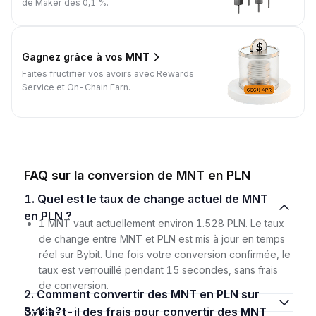
de Maker dès 0,1 %.
Gagnez grâce à vos MNT
Faites fructifier vos avoirs avec Rewards
Service et On-Chain Earn.
FAQ sur la conversion de MNT en PLN
1. Quel est le taux de change actuel de MNT
en PLN ?
1 MNT vaut actuellement environ 1.528 PLN. Le taux
de change entre MNT et PLN est mis à jour en temps
réel sur Bybit. Une fois votre conversion confirmée, le
taux est verrouillé pendant 15 secondes, sans frais
de conversion.
2. Comment convertir des MNT en PLN sur
Bybit ?
3. Y a-t-il des frais pour convertir des MNT