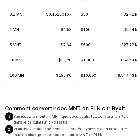
0.1 MNT
$0.15280167
$50
32.72
1 MNT
$1.53
$100
65.44
5 MNT
$7.64
$500
327.22
10 MNT
$15.28
$1,000
654.44
100 MNT
$152.80
$10,000
6,544.43
Comment convertir des MNT en PLN sur Bybit
Saisissez le montant MNT que vous souhaitez convertir en PLN
1
dans le calculateur ci-dessus.
Visualisez instantanément la valeur équivalente enPLN selon le
2
taux de change en temps réel entre MNT et PLN.