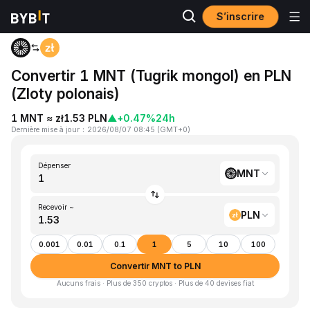
S’inscrire
Accueil
MNT to PLN
Convertir 1 MNT (Tugrik mongol) en PLN
(Zloty polonais)
1 MNT ≈ zł1.53 PLN
▲
+0.47%
24h
Dernière mise à jour
：
2026/08/07 08:45
(
GMT+0
)
Dépenser
MNT
Recevoir ~
PLN
0.001
0.01
0.1
1
5
10
100
Convertir MNT to PLN
Aucuns frais · Plus de 350 cryptos · Plus de 40 devises fiat