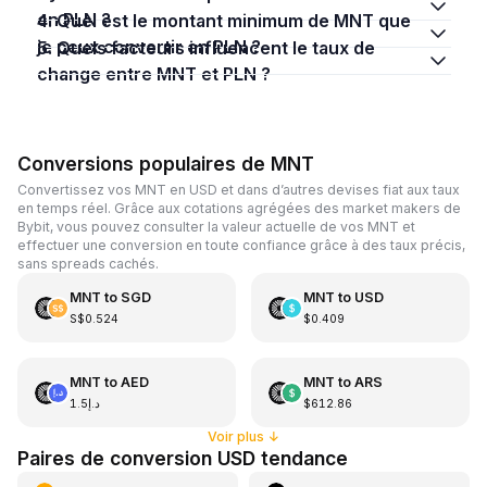
en PLN ?
4. Quel est le montant minimum de MNT que
je peux convertir en PLN ?
5. Quels facteurs influencent le taux de
change entre MNT et PLN ?
Conversions populaires de MNT
Convertissez vos MNT en USD et dans d’autres devises fiat aux taux
en temps réel. Grâce aux cotations agrégées des market makers de
Bybit, vous pouvez consulter la valeur actuelle de vos MNT et
effectuer une conversion en toute confiance grâce à des taux précis,
sans spreads cachés.
MNT
to
SGD
MNT
to
USD
S$0.524
$0.409
MNT
to
AED
MNT
to
ARS
د.إ1.5
$612.86
Voir plus
↓
Paires de conversion USD tendance