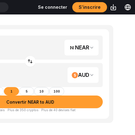
S’inscrire
Se connecter
T
NEAR
AUD
1
5
10
100
Convertir NEAR to AUD
is · Plus de 350 cryptos · Plus de 40 devises fiat