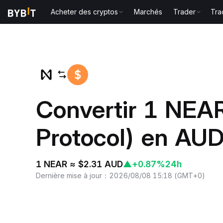
Acheter des cryptos
Marchés
Trader
Tra
Accueil
NEAR to AUD
Convertir 1 NEA
Protocol) en AU
1 NEAR ≈ $2.31 AUD
▲
+0.87%
24h
Dernière mise à jour
：
2026/08/08 15:18
(
GMT+0
)