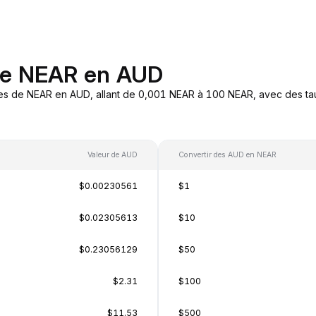
 de NEAR en AUD
es de NEAR en AUD, allant de 0,001 NEAR à 100 NEAR, avec des tau
Valeur de AUD
Convertir des AUD en NEAR
$0.00230561
$1
$0.02305613
$10
$0.23056129
$50
$2.31
$100
$11.53
$500