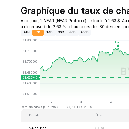
Graphique du taux de c
À ce jour, 1 NEAR (NEAR Protocol) se trade à 1.63 $. Au
a decreased de 2.63 %, et au cours des 30 derniers jour
24H
7D
14D
30D
60D
200D
Dernière mise à jour : 2026-08-08, 15:18 GMT+0
Période
Élevé
24 heures
$1.63