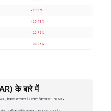
-2.63%
-15.43%
-22.75%
-38.95%
 के बारे में
UD) में बदला जा सकता है। वर्तमान विनिमय दर 1 NEAR =
र 24 घंटे का ट्रेडिंग वॉल्यूम $172.56M AUD है।