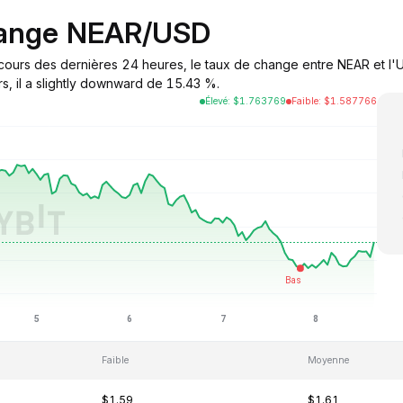
hange NEAR/USD
 cours des dernières 24 heures, le taux de change entre NEAR et l'
s, il a slightly downward de 15.43 %.
Élevé
:
$
1.763769
Faible
:
$
1.587766
Faible
Moyenne
$1.59
$1.61