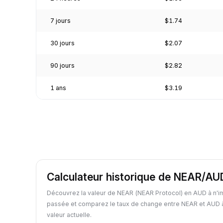
7 jours
$1.74
30 jours
$2.07
90 jours
$2.82
1 ans
$3.19
Calculateur historique de NEAR/AU
Découvrez la valeur de NEAR (NEAR Protocol) en AUD à n'i
passée et comparez le taux de change entre NEAR et AUD à
valeur actuelle.