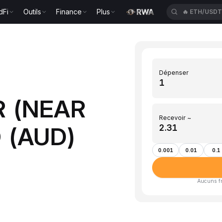
dFi
Outils
Finance
Plus
🔥
ETH/USD
Dépenser
R (NEAR
Recevoir ~
D (AUD)
0.001
0.01
0.1
Aucuns fra