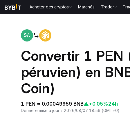
Acheter des cryptos
Marchés
Trader
Tra
Accueil
PEN to BNB
Convertir 1 PEN 
péruvien) en BN
Coin)
1 PEN ≈ 0.00049959 BNB
▲
+0.05%
24h
Dernière mise à jour
：
2026/08/07 18:56
(
GMT+0
)