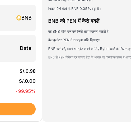
पिछले 24 घंटों में, BNB 0.05% बढ़ा है।
BNB
BNB को PEN में कैसे बदलें
वह BNB राशि दर्ज करें जिसे आप बदलना चाहते हैं
कैलकुलेटर PEN में समतुल्य राशि दिखाएगा
Date
BNB खरीदने, बेचने या ट्रेड करने के लिए Bybit खाते के लिए साइ
BNB से PEN विनिमय दर बाजार डेटा के आधार पर वास्तविक समय में अपडे
S/.0.98
S/.0.00
-99.95
%