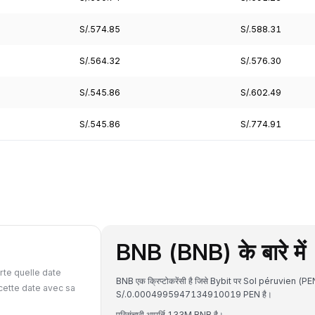
S/.574.85
S/.588.31
S/.564.32
S/.576.30
S/.545.86
S/.602.49
S/.545.86
S/.774.91
BNB (BNB) के बारे में
rte quelle date
BNB एक क्रिप्टोकरेंसी है जिसे Bybit पर Sol péruvien (PEN
cette date avec sa
S/.0.0004995947134910019 PEN है।
परिसंचारी आपूर्ति 133M BNB है।