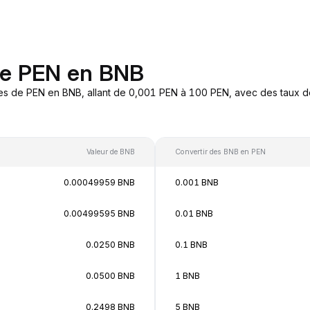
de PEN en BNB
es de PEN en BNB, allant de 0,001 PEN à 100 PEN, avec des taux de
Valeur de BNB
Convertir des BNB en PEN
0.00049959 BNB
0.001 BNB
0.00499595 BNB
0.01 BNB
0.0250 BNB
0.1 BNB
0.0500 BNB
1 BNB
0.2498 BNB
5 BNB