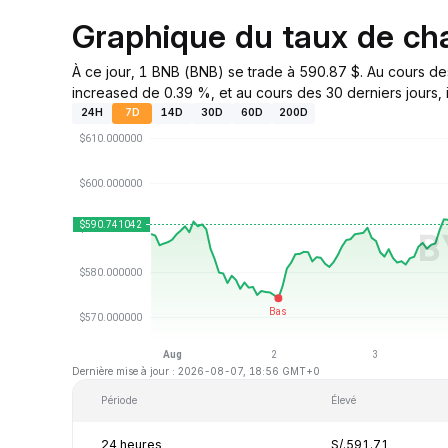
Graphique du taux de c
À ce jour, 1 BNB (BNB) se trade à 590.87 $. Au cours de
increased de 0.39 %, et au cours des 30 derniers jours, i
24H
7D
14D
30D
60D
200D
Dernière mise à jour : 2026-08-07, 18:56 GMT+0
Période
Élevé
24 heures
S/.591.71