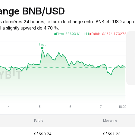
hange BNB/USD
s dernières 24 heures, le taux de change entre BNB et l'USD a up d
l a slightly upward de 4.70 %.
Élevé
:
S/.
603.611141
Faible
:
S/.
574.173272
Faible
Moyenne
S/.590.74
S/.591.23