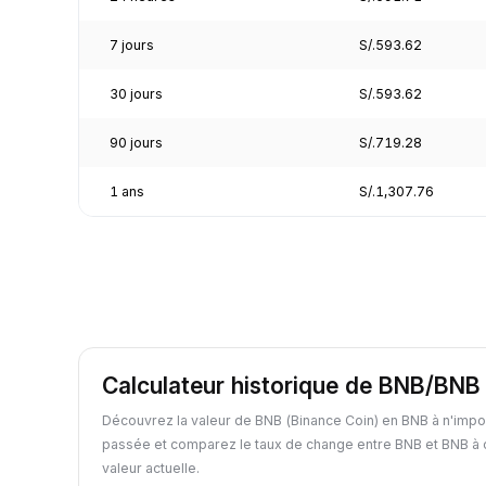
7 jours
S/.593.62
30 jours
S/.593.62
90 jours
S/.719.28
1 ans
S/.1,307.76
Calculateur historique de BNB/BNB
Découvrez la valeur de BNB (Binance Coin) en BNB à n'impo
passée et comparez le taux de change entre BNB et BNB à 
valeur actuelle.