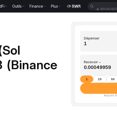
dFi
Outils
Finance
Plus
🔥
SPCXUSD
Dépenser
(Sol
B (Binance
Recevoir ~
1
10
50
Aucuns fra