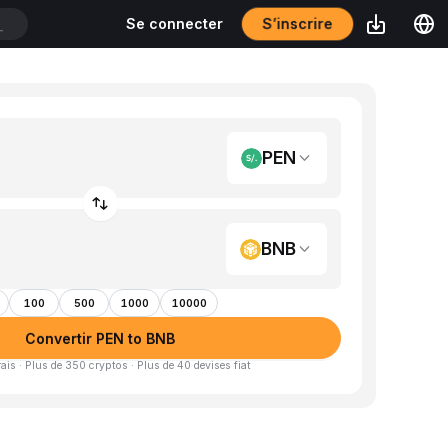
S’inscrire
Se connecter
T
PEN
BNB
100
500
1000
10000
Convertir PEN to BNB
is · Plus de 350 cryptos · Plus de 40 devises fiat