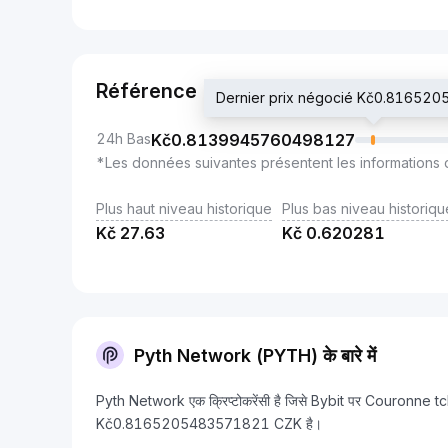
Référence
Dernier prix négocié Kč0.81652
24h Bas
Kč
0.8139945760498127
*Les données suivantes présentent les informations 
Plus haut niveau historique
Plus bas niveau historiqu
Kč
27.63
Kč
0.620281
Pyth Network (PYTH) के बारे में
Pyth Network एक क्रिप्टोकरेंसी है जिसे Bybit पर Couronne t
Kč0.8165205483571821 CZK है।