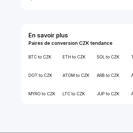
En savoir plus
Paires de conversion CZK tendance
BTC to CZK
ETH to CZK
SOL to CZK
DOT to CZK
ATOM to CZK
ARB to CZK
MYRO to CZK
LTC to CZK
JUP to CZK