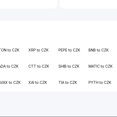
TON to CZK
XRP to CZK
PEPE to CZK
BNB to CZK
ADA to CZK
CTT to CZK
SHIB to CZK
MATIC to CZK
AVAX to CZK
XAI to CZK
TIA to CZK
PYTH to CZK