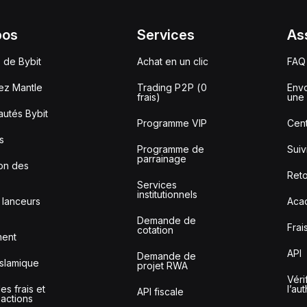
pos
Services
As
 de Bybit
Achat en un clic
FAQ
ez Mantle
Trading P2P (0
Envo
frais)
une 
utés Bybit
Programme VIP
Cent
s
Programme de
Sui
parrainage
ion des
Reto
Services
institutionnels
 lanceurs
Aca
Demande de
Frai
cotation
ment
API
Demande de
slamique
projet RWA
Véri
s frais et
l’au
API fiscale
sactions