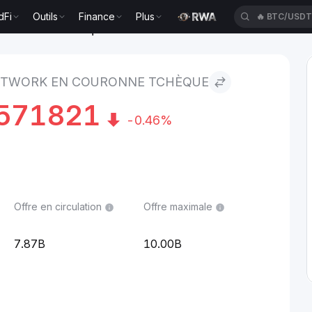
dFi
Outils
Finance
Plus
🔥
BTC/USD
 to Couronne tchèque
ETWORK EN COURONNE TCHÈQUE
571821
-0.46%
Offre en circulation
Offre maximale
7.87B
10.00B