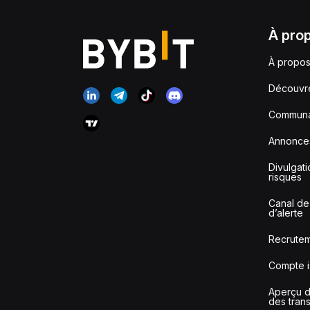
À pro
À propos
Découvr
Communa
Annonce
Divulgat
risques
Canal de
d’alerte
Recrute
Compte i
Aperçu de
des tran