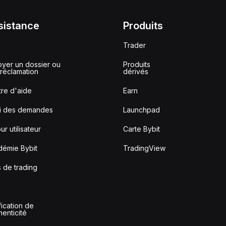
sistance
Produits
Trader
yer un dossier ou
Produits
réclamation
dérivés
re d'aide
Earn
vi des demandes
Launchpad
ur utilisateur
Carte Bybit
démie Bybit
TradingView
s de trading
fication de
thenticité