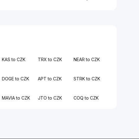
KAS to CZK
TRX to CZK
NEAR to CZK
DOGE to CZK
APT to CZK
STRK to CZK
MAVIA to CZK
JTO to CZK
COQ to CZK