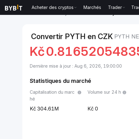
Acheter des cryptos
Marchés
Trader
Tra
Marchés
Prix du Pyth Network PYTH
Pyth Network
Convertir PYTH en CZK
PYTH N
Kč
0.8165205483
Dernière mise à jour : Aug 6, 2026, 19:00:00
Statistiques du marché
Capitalisation du marc
Volume sur 24 h
hé
304.61M
0