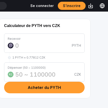
S’inscrire
Se connecter
T
Calculateur de PYTH vers CZK
Recevoir
PYTH
1 PYTH ≈ 0.77812 CZK
Dépenser (50 ~ 1100000)
CZK
Kč
Acheter du PYTH