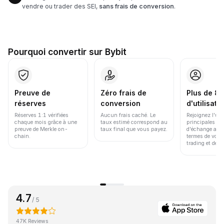
vendre ou trader des SEI,
sans frais de conversion
.
Pourquoi convertir sur Bybit
Preuve de
Zéro frais de
Plus de 86
réserves
conversion
d'utilisate
Réserves 1:1 vérifiées
Aucun frais caché. Le
Rejoignez l'un
chaque mois grâce à une
taux estimé correspond au
principales pl
preuve de Merkle on-
taux final que vous payez.
d'échange au 
chain.
termes de volu
trading et de li
4.7
/ 5
47K Reviews