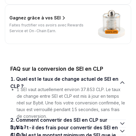
Gagnez grâce à vos SEI
Faites fructifier vos avoirs avec Rewards
Service et On-Chain Earn.
FAQ sur la conversion de SEI en CLP
1. Quel est le taux de change actuel de SEI en
CLP ?
1 SEI vaut actuellement environ 37.853 CLP. Le taux
de change entre SEI et CLP est mis à jour en temps
réel sur Bybit. Une fois votre conversion confirmée, le
taux est verrouillé pendant 15 secondes, sans frais
de conversion.
2. Comment convertir des SEI en CLP sur
Bybit ?
3. Y a-t-il des frais pour convertir des SEI en
CLP ?
4. Quel est le montant minimum de SEI que je