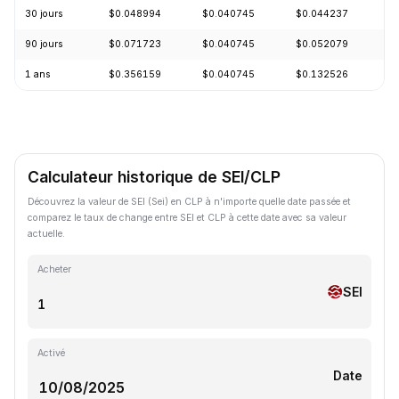
30 jours
$0.048994
$0.040745
$0.044237
-
90 jours
$0.071723
$0.040745
$0.052079
-
1 ans
$0.356159
$0.040745
$0.132526
-
Calculateur historique de SEI/CLP
Découvrez la valeur de SEI (Sei) en CLP à n'importe quelle date passée et
comparez le taux de change entre SEI et CLP à cette date avec sa valeur
actuelle.
Acheter
SEI
Activé
Date