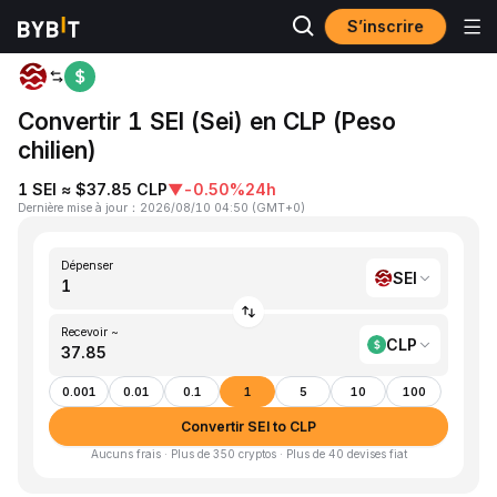
S’inscrire
Accueil
SEI to CLP
Convertir 1 SEI (Sei) en CLP (Peso
chilien)
1 SEI ≈ $37.85 CLP
▼
-0.50%
24h
Dernière mise à jour
：
2026/08/10 04:50
(
GMT+0
)
Dépenser
SEI
Recevoir ~
CLP
0.001
0.01
0.1
1
5
10
100
Convertir SEI to CLP
Aucuns frais · Plus de 350 cryptos · Plus de 40 devises fiat