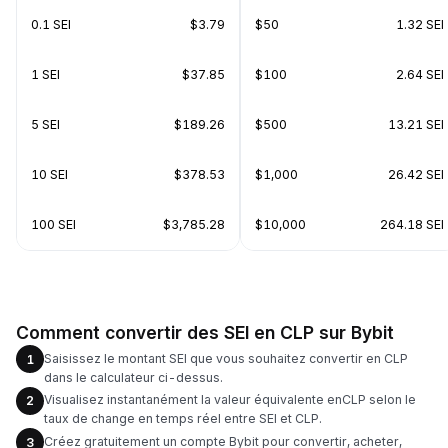
0.1 SEI
$3.79
$50
1.32 SEI
1 SEI
$37.85
$100
2.64 SEI
5 SEI
$189.26
$500
13.21 SEI
10 SEI
$378.53
$1,000
26.42 SEI
100 SEI
$3,785.28
$10,000
264.18 SEI
Comment convertir des SEI en CLP sur Bybit
Saisissez le montant SEI que vous souhaitez convertir en CLP
1
dans le calculateur ci-dessus.
Visualisez instantanément la valeur équivalente enCLP selon le
2
taux de change en temps réel entre SEI et CLP.
Créez gratuitement un compte Bybit pour convertir, acheter,
3