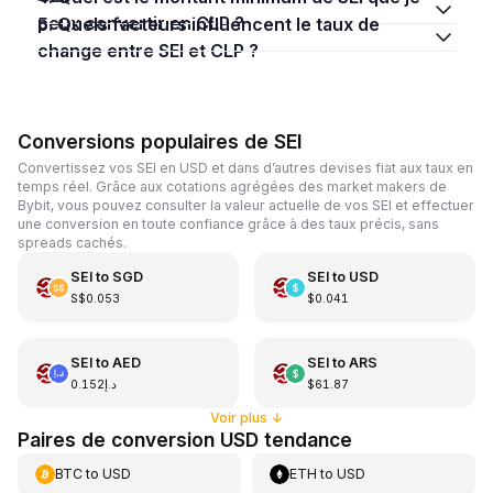
peux convertir en CLP ?
5. Quels facteurs influencent le taux de
change entre SEI et CLP ?
Conversions populaires de SEI
Convertissez vos SEI en USD et dans d’autres devises fiat aux taux en
temps réel. Grâce aux cotations agrégées des market makers de
Bybit, vous pouvez consulter la valeur actuelle de vos SEI et effectuer
une conversion en toute confiance grâce à des taux précis, sans
spreads cachés.
SEI
to
SGD
SEI
to
USD
S$0.053
$0.041
SEI
to
AED
SEI
to
ARS
د.إ0.152
$61.87
Voir plus
↓
Paires de conversion USD tendance
BTC
to
USD
ETH
to
USD