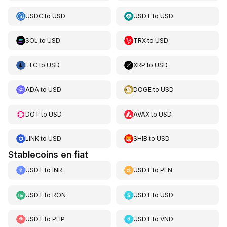
USDC
to
USD
USDT
to
USD
SOL
to
USD
TRX
to
USD
LTC
to
USD
XRP
to
USD
ADA
to
USD
DOGE
to
USD
DOT
to
USD
AVAX
to
USD
LINK
to
USD
SHIB
to
USD
Stablecoins en fiat
USDT
to
INR
USDT
to
PLN
USDT
to
RON
USDT
to
USD
USDT
to
PHP
USDT
to
VND