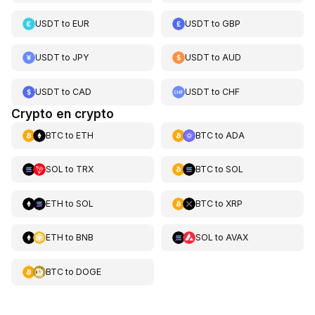
USDT
to
EUR
USDT
to
GBP
USDT
to
JPY
USDT
to
AUD
USDT
to
CAD
USDT
to
CHF
Crypto en crypto
BTC
to
ETH
BTC
to
ADA
SOL
to
TRX
BTC
to
SOL
ETH
to
SOL
BTC
to
XRP
ETH
to
BNB
SOL
to
AVAX
BTC
to
DOGE