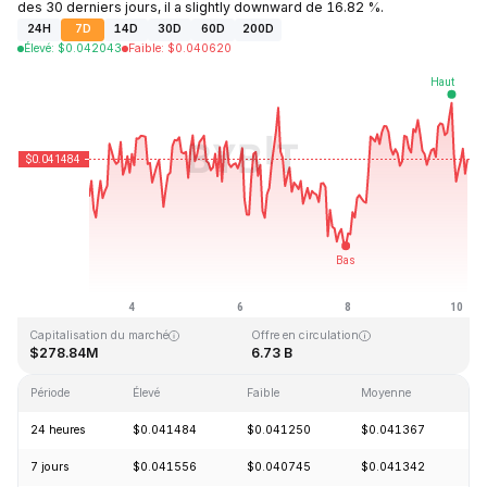
des 30 derniers jours, il a slightly downward de 16.82 %.
24H
7D
14D
30D
60D
200D
Élevé
:
$
0.042043
Faible
:
$
0.040620
Dernière mise à jour : 2026-08-10, 04:50 GMT+0
Plus haut niveau historique
Plus bas niveau historique
$1.14
$0.040542
Capitalisation du marché
Offre en circulation
$278.84M
6.73 B
Période
Élevé
Faible
Moyenne
Va
24 heures
$0.041484
$0.041250
$0.041367
-
7 jours
$0.041556
$0.040745
$0.041342
+