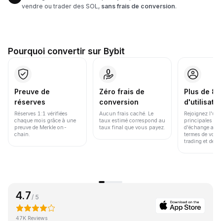
vendre ou trader des SOL,
sans frais de conversion
.
Pourquoi convertir sur Bybit
Preuve de
Zéro frais de
Plus de 86
réserves
conversion
d'utilisate
Réserves 1:1 vérifiées
Aucun frais caché. Le
Rejoignez l'un
chaque mois grâce à une
taux estimé correspond au
principales pl
preuve de Merkle on-
taux final que vous payez.
d'échange au 
chain.
termes de volu
trading et de li
4.7
/ 5
47K Reviews