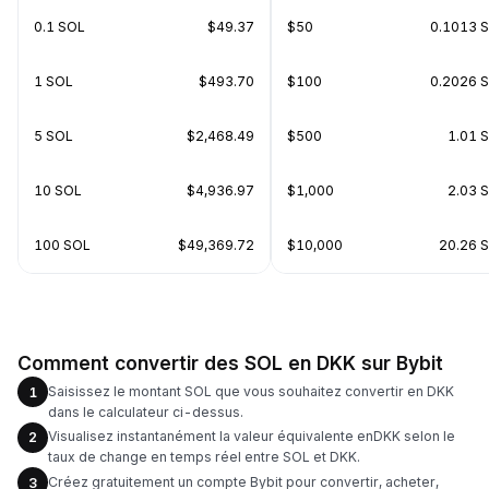
0.1 SOL
$49.37
$50
0.1013 
1 SOL
$493.70
$100
0.2026 
5 SOL
$2,468.49
$500
1.01 
10 SOL
$4,936.97
$1,000
2.03 
100 SOL
$49,369.72
$10,000
20.26 
Comment convertir des SOL en DKK sur Bybit
Saisissez le montant SOL que vous souhaitez convertir en DKK
1
dans le calculateur ci-dessus.
Visualisez instantanément la valeur équivalente enDKK selon le
2
taux de change en temps réel entre SOL et DKK.
Créez gratuitement un compte Bybit pour convertir, acheter,
3