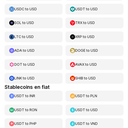
USDC
to
USD
USDT
to
USD
SOL
to
USD
TRX
to
USD
LTC
to
USD
XRP
to
USD
ADA
to
USD
DOGE
to
USD
DOT
to
USD
AVAX
to
USD
LINK
to
USD
SHIB
to
USD
Stablecoins en fiat
USDT
to
INR
USDT
to
PLN
USDT
to
RON
USDT
to
USD
USDT
to
PHP
USDT
to
VND