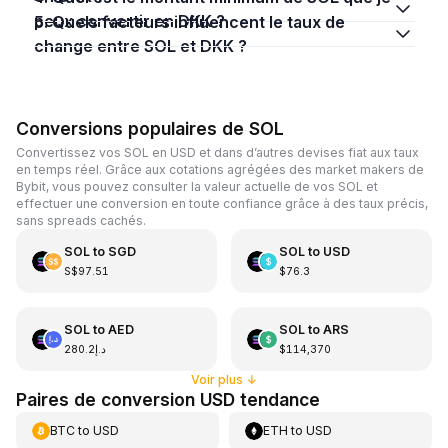
peux convertir en DKK ?
5. Quels facteurs influencent le taux de
change entre SOL et DKK ?
Conversions populaires de SOL
Convertissez vos SOL en USD et dans d’autres devises fiat aux taux
en temps réel. Grâce aux cotations agrégées des market makers de
Bybit, vous pouvez consulter la valeur actuelle de vos SOL et
effectuer une conversion en toute confiance grâce à des taux précis,
sans spreads cachés.
SOL
to
SGD
SOL
to
USD
S$97.51
$76.3
SOL
to
AED
SOL
to
ARS
د.إ280.2
$114,370
Voir plus
↓
Paires de conversion USD tendance
BTC
to
USD
ETH
to
USD