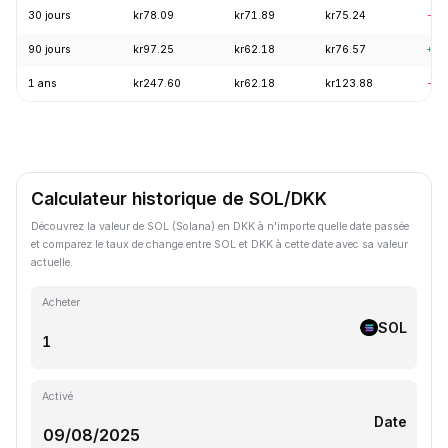
30 jours
kr78.09
kr71.89
kr75.24
-3.
90 jours
kr97.25
kr62.18
kr76.57
+19
1 ans
kr247.60
kr62.18
kr123.88
-57
Calculateur historique de SOL/DKK
Découvrez la valeur de SOL (Solana) en DKK à n'importe quelle date passée
et comparez le taux de change entre SOL et DKK à cette date avec sa valeur
actuelle.
Acheter
SOL
Activé
Date