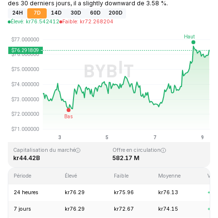
des 30 derniers jours, il a slightly downward de 3.58 %.
24H
7D
14D
30D
60D
200D
Élevé
:
kr
76.542412
Faible
:
kr
72.268204
Dernière mise à jour : 2026-08-09, 06:50 GMT+0
Plus haut niveau historique
Plus bas niveau historique
kr293.31
kr0.500801
Capitalisation du marché
Offre en circulation
kr44.42B
582.17 M
Période
Élevé
Faible
Moyenne
Vari
24 heures
kr76.29
kr75.96
kr76.13
+2.
7 jours
kr76.29
kr72.67
kr74.15
+3.