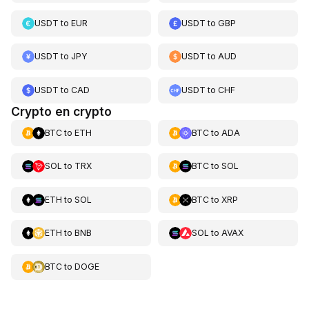
USDT
to
EUR
USDT
to
GBP
USDT
to
JPY
USDT
to
AUD
USDT
to
CAD
USDT
to
CHF
Crypto en crypto
BTC
to
ETH
BTC
to
ADA
SOL
to
TRX
BTC
to
SOL
ETH
to
SOL
BTC
to
XRP
ETH
to
BNB
SOL
to
AVAX
BTC
to
DOGE