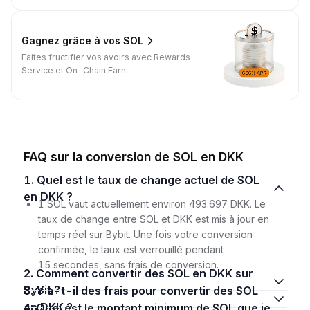
Gagnez grâce à vos SOL
Faites fructifier vos avoirs avec Rewards
Service et On-Chain Earn.
FAQ sur la conversion de SOL en DKK
1. Quel est le taux de change actuel de SOL
en DKK ?
1 SOL vaut actuellement environ 493.697 DKK. Le
taux de change entre SOL et DKK est mis à jour en
temps réel sur Bybit. Une fois votre conversion
confirmée, le taux est verrouillé pendant
15 secondes, sans frais de conversion.
2. Comment convertir des SOL en DKK sur
Bybit ?
3. Y a-t-il des frais pour convertir des SOL
en DKK ?
4. Quel est le montant minimum de SOL que je