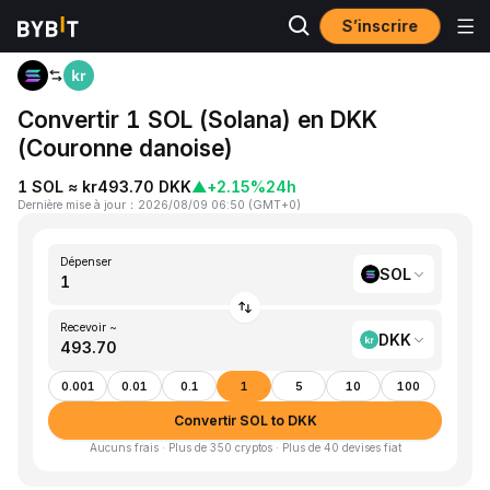
S’inscrire
Accueil
SOL to DKK
Convertir 1 SOL (Solana) en DKK
(Couronne danoise)
1 SOL ≈ kr493.70 DKK
▲
+2.15%
24h
Dernière mise à jour
：
2026/08/09 06:50
(
GMT+0
)
Dépenser
SOL
Recevoir ~
DKK
0.001
0.01
0.1
1
5
10
100
Convertir SOL to DKK
Aucuns frais · Plus de 350 cryptos · Plus de 40 devises fiat