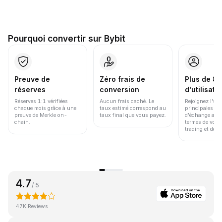
Pourquoi convertir sur Bybit
Preuve de
Zéro frais de
Plus de 86
réserves
conversion
d'utilisate
Réserves 1:1 vérifiées
Aucun frais caché. Le
Rejoignez l'un
chaque mois grâce à une
taux estimé correspond au
principales pl
preuve de Merkle on-
taux final que vous payez.
d'échange au 
chain.
termes de volu
trading et de li
4.7
/ 5
47K Reviews