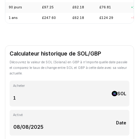
90 jours
£97.25
£62.18
£76.81
+11
1 ans
£247.60
£62.18
£124.29
-57
Calculateur historique de SOL/GBP
Découvrez la valeur de SOL (Solana) en GBP à n'importe quelle date passée
et comparez le taux de change entre SOL et GBP à cette date avec sa valeur
actuelle.
Acheter
SOL
Activé
Date