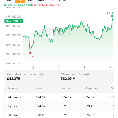
24H
7D
14D
30D
60D
200D
Élevé
:
£
74.825543
Faible
:
£
71.162975
Dernière mise à jour : 2026-08-08, 05:26 GMT+0
Plus haut niveau historique
Plus bas niveau historique
£293.31
£0.500801
Capitalisation du marché
Offre en circulation
£43.37B
582.05 M
Période
Élevé
Faible
Moyenne
Varia
24 heures
£74.52
£74.52
£74.52
+2.
7 jours
£74.52
£71.89
£73.40
+1.
30 jours
£78.09
£71.89
£75.30
-4.