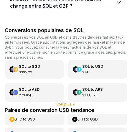
change entre SOL et GBP ?
Conversions populaires de SOL
Convertissez vos SOL en USD et dans d’autres devises fiat aux taux
en temps réel. Grâce aux cotations agrégées des market makers de
Bybit, vous pouvez consulter la valeur actuelle de vos SOL et
effectuer une conversion en toute confiance grâce à des taux précis,
sans spreads cachés.
SOL
to
SGD
SOL
to
USD
S$95.22
$74.5
SOL
to
AED
SOL
to
ARS
د.إ273.65
$111,575
Voir plus
↓
Paires de conversion USD tendance
BTC
to
USD
ETH
to
USD