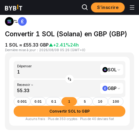
S’inscrire
Accueil
SOL to GBP
Convertir 1 SOL (Solana) en GBP (GBP)
1 SOL ≈ £55.33 GBP
▲
+2.41%
24h
Dernière mise à jour
：
2026/08/08 05:26
(
GMT+0
)
Dépenser
SOL
Recevoir ~
GBP
0.001
0.01
0.1
1
5
10
100
Convertir SOL to GBP
Aucuns frais · Plus de 350 cryptos · Plus de 40 devises fiat