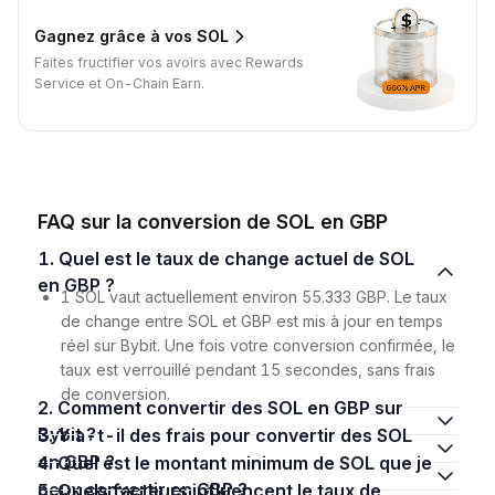
Gagnez grâce à vos SOL
Faites fructifier vos avoirs avec Rewards
Service et On-Chain Earn.
FAQ sur la conversion de SOL en GBP
1. Quel est le taux de change actuel de SOL
en GBP ?
1 SOL vaut actuellement environ 55.333 GBP. Le taux
de change entre SOL et GBP est mis à jour en temps
réel sur Bybit. Une fois votre conversion confirmée, le
taux est verrouillé pendant 15 secondes, sans frais
de conversion.
2. Comment convertir des SOL en GBP sur
Bybit ?
3. Y a-t-il des frais pour convertir des SOL
en GBP ?
4. Quel est le montant minimum de SOL que je
peux convertir en GBP ?
5. Quels facteurs influencent le taux de