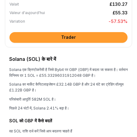
£130.27
Valait
£55.33
Valeur d'aujourd'hui
-57.53
%
Variation
Trader
Solana (SOL) के बारे में
Solana एक क्रिप्टोकरेंसी है जिसे Bybit पर GBP (GBP) में बदला जा सकता है। वर्तमान
विनिमय दर 1 SOL = £55.33296031912048 GBP है।
Solana का मार्केट कैपिटलाइजेशन £32.14B GBP है और 24 घंटे का ट्रेडिंग वॉल्यूम
£1.22B GBP है।
परिसंचारी आपूर्ति 582M SOL है।
पिछले 24 घंटों में, Solana 2.41% बढ़ा है।
SOL को GBP में कैसे बदलें
वह SOL राशि दर्ज करें जिसे आप बदलना चाहते हैं