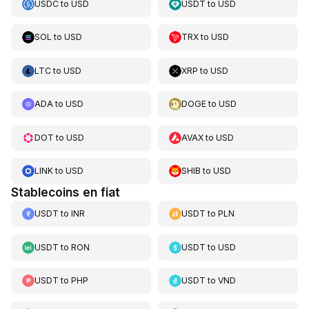
USDC
to
USD
USDT
to
USD
SOL
to
USD
TRX
to
USD
LTC
to
USD
XRP
to
USD
ADA
to
USD
DOGE
to
USD
DOT
to
USD
AVAX
to
USD
LINK
to
USD
SHIB
to
USD
Stablecoins en fiat
USDT
to
INR
USDT
to
PLN
USDT
to
RON
USDT
to
USD
USDT
to
PHP
USDT
to
VND