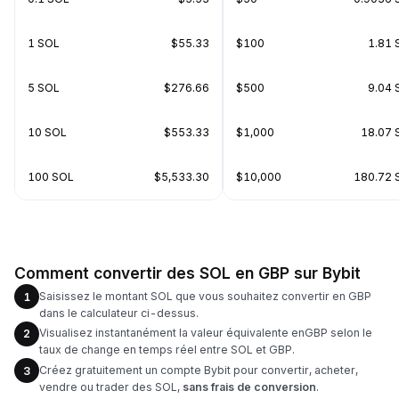
1 SOL
$55.33
$100
1.81 
5 SOL
$276.66
$500
9.04 
10 SOL
$553.33
$1,000
18.07 
100 SOL
$5,533.30
$10,000
180.72 
Comment convertir des SOL en GBP sur Bybit
Saisissez le montant SOL que vous souhaitez convertir en GBP
1
dans le calculateur ci-dessus.
Visualisez instantanément la valeur équivalente enGBP selon le
2
taux de change en temps réel entre SOL et GBP.
Créez gratuitement un compte Bybit pour convertir, acheter,
3
vendre ou trader des SOL,
sans frais de conversion
.