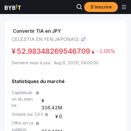
S’inscrire
Marchés
Prix du Celestia TIA
Celestia to Yen japonais
Convertir TIA en JPY
CELESTIA EN YEN JAPONAIS
¥
52.98348269546709
-1.06%
Dernière mise à jour : Aug 6, 2026, 04:00:00
Statistiques du marché
Capitalisati
on du marc
hé
316.42M
Volume sur 24 h
0
Offre en cir
culation