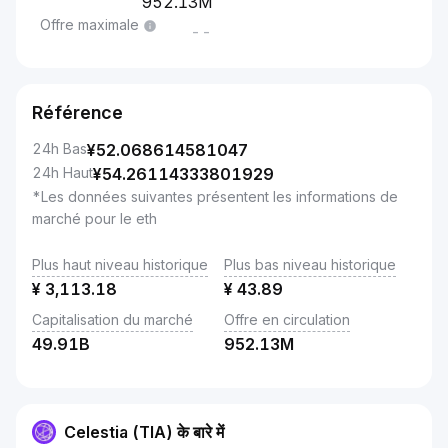
952.13M
Offre maximale
--
Référence
24h Bas
¥
52.068614581047
24h Haut
¥
54.26114333801929
*Les données suivantes présentent les informations de
marché pour le eth
Plus haut niveau historique
Plus bas niveau historique
¥
3,113.18
¥
43.89
Capitalisation du marché
Offre en circulation
49.91B
952.13M
Celestia (TIA) के बारे में