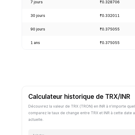
7 jours
₹0.328706
30 jours
₹0.332011
90 jours
₹0.375055
1 ans
₹0.375055
Calculateur historique de TRX/INR
Découvrez la valeur de TRX (TRON) en INR à n'importe quel
comparez le taux de change entre TRX et INR à cette date a
actuelle.