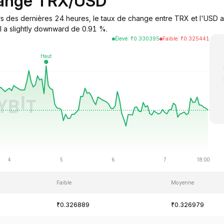
hange TRX/USD
 des dernières 24 heures, le taux de change entre TRX et l'USD a 
il a slightly downward de 0.91 %.
Élevé
:
₹
0.330395
Faible
:
₹
0.325441
Faible
Moyenne
₹0.326889
₹0.326979