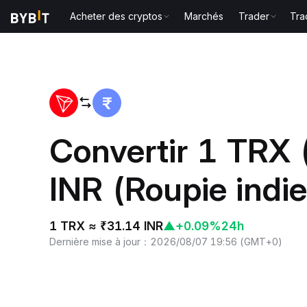
Acheter des cryptos
Marchés
Trader
Tra
Accueil
TRX to INR
Convertir 1 TRX
INR (Roupie indi
1 TRX ≈ ₹31.14 INR
▲
+0.09%
24h
Dernière mise à jour
：
2026/08/07 19:56
(
GMT+0
)