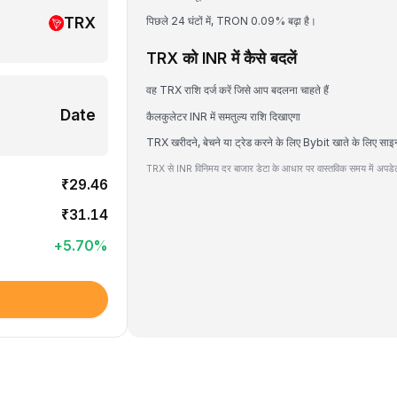
TRX
पिछले 24 घंटों में, TRON 0.09% बढ़ा है।
TRX को INR में कैसे बदलें
वह TRX राशि दर्ज करें जिसे आप बदलना चाहते हैं
Date
कैलकुलेटर INR में समतुल्य राशि दिखाएगा
TRX खरीदने, बेचने या ट्रेड करने के लिए Bybit खाते के लिए साइ
TRX से INR विनिमय दर बाजार डेटा के आधार पर वास्तविक समय में अपडेट
₹29.46
₹31.14
+
5.70
%