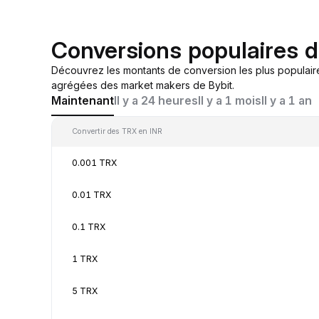
Conversions populaires 
Découvrez les montants de conversion les plus populair
agrégées des market makers de Bybit.
Maintenant
Il y a 24 heures
Il y a 1 mois
Il y a 1 an
Convertir des TRX en INR
0.001 TRX
0.01 TRX
0.1 TRX
1 TRX
5 TRX