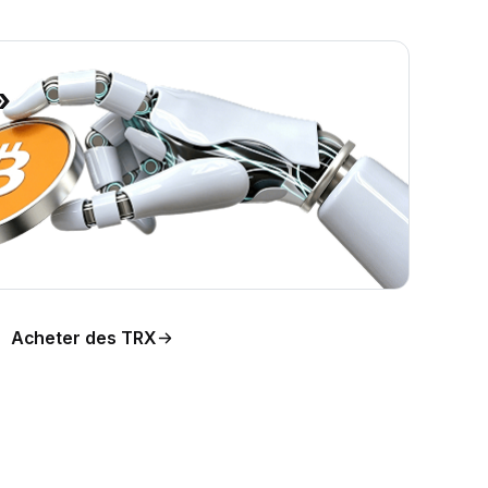
»
on du
Acheter des TRX