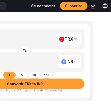
S’inscrire
Se connecter
T
TRX
INR
1
5
10
100
Convertir TRX to INR
is · Plus de 350 cryptos · Plus de 40 devises fiat