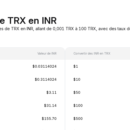
de TRX en INR
es de TRX en INR, allant de 0,001 TRX à 100 TRX, avec des taux de
Valeur de INR
Convertir des INR en TRX
$0.03114024
$1
$0.3114024
$10
$3.11
$50
$31.14
$100
$155.70
$500