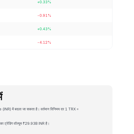
+0.33%
-0.91%
+0.43%
-4.12%
ं
 (INR) में बदला जा सकता है। वर्तमान विनिमय दर 1 TRX =
 ट्रेडिंग वॉल्यूम ₹29.93B INR है।