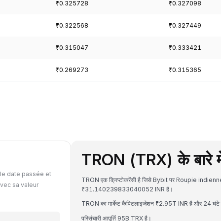
₹0.325728
₹0.327098
₹0.322568
₹0.327449
₹0.315047
₹0.333421
₹0.269273
₹0.315365
TRON (TRX) के बारे मे
le date passée et
TRON एक क्रिप्टोकरेंसी है जिसे Bybit पर Roupie indienne
vec sa valeur
₹31.140239833040052 INR है।
TRON का मार्केट कैपिटलाइजेशन ₹2.95T INR है और 24 घंटे का
परिसंचारी आपूर्ति 95B TRX है।