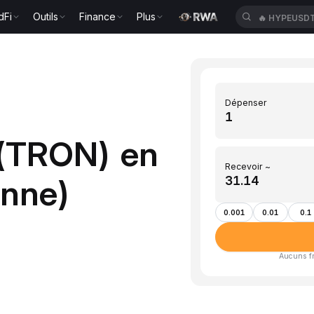
dFi
Outils
Finance
Plus
🔥
HYPEUSD
Dépenser
 (TRON) en
Recevoir ~
enne)
0.001
0.01
0.1
Aucuns fra