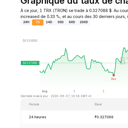
Graphique du taux de c
À ce jour, 1 TRX (TRON) se trade à 0.327088 $. Au cours
increased de 0.33 %, et au cours des 30 derniers jours, 
24H
7D
14D
30D
60D
200D
Dernière mise à jour : 2026-08-07, 19:56 GMT+0
Période
Élevé
24 heures
₹0.327069