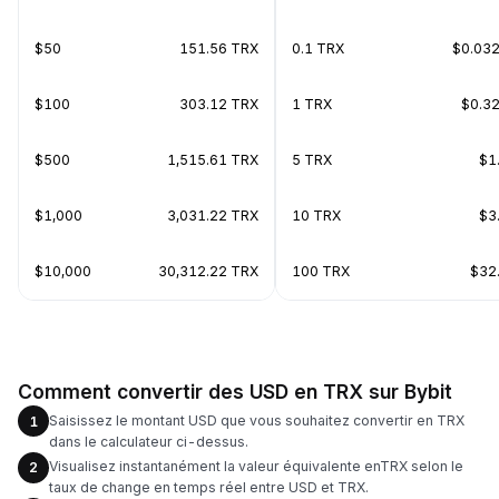
$50
151.56 TRX
0.1 TRX
$0.03
$100
303.12 TRX
1 TRX
$0.3
$500
1,515.61 TRX
5 TRX
$1
$1,000
3,031.22 TRX
10 TRX
$3
$10,000
30,312.22 TRX
100 TRX
$32
Comment convertir des USD en TRX sur Bybit
Saisissez le montant USD que vous souhaitez convertir en TRX
1
dans le calculateur ci-dessus.
Visualisez instantanément la valeur équivalente enTRX selon le
2
taux de change en temps réel entre USD et TRX.