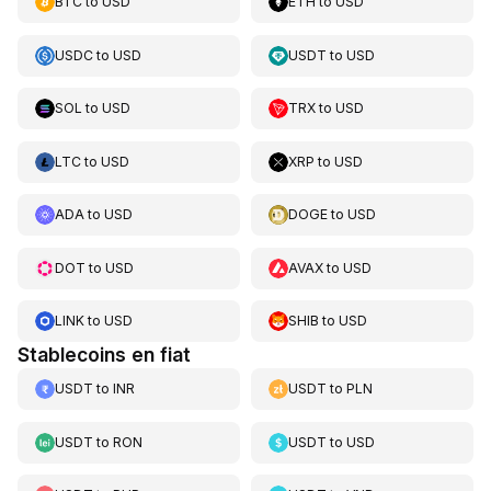
BTC
to
USD
ETH
to
USD
USDC
to
USD
USDT
to
USD
SOL
to
USD
TRX
to
USD
LTC
to
USD
XRP
to
USD
ADA
to
USD
DOGE
to
USD
DOT
to
USD
AVAX
to
USD
LINK
to
USD
SHIB
to
USD
Stablecoins en fiat
USDT
to
INR
USDT
to
PLN
USDT
to
RON
USDT
to
USD