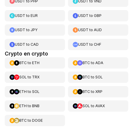
USDT
to
PHP
USDT
to
VND
USDT
to
EUR
USDT
to
GBP
USDT
to
JPY
USDT
to
AUD
USDT
to
CAD
USDT
to
CHF
Crypto en crypto
BTC
to
ETH
BTC
to
ADA
SOL
to
TRX
BTC
to
SOL
ETH
to
SOL
BTC
to
XRP
ETH
to
BNB
SOL
to
AVAX
BTC
to
DOGE