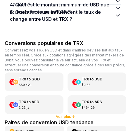
en TRX ?
4. Quel est le montant minimum de USD que
je peux convertir en TRX ?
5. Quels facteurs influencent le taux de
change entre USD et TRX ?
Conversions populaires de TRX
Convertissez vos TRX en USD et dans d’autres devises fiat aux taux
en temps réel. Grâce aux cotations agrégées des market makers de
Bybit, vous pouvez consulter la valeur actuelle de vos TRX et
effectuer une conversion en toute confiance grâce à des taux précis,
sans spreads cachés.
TRX
to
SGD
TRX
to
USD
S$0.421
$0.33
TRX
to
AED
TRX
to
ARS
د.إ1.21
$494.29
Voir plus
↓
Paires de conversion USD tendance