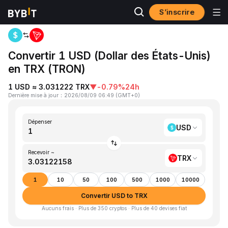
S’inscrire
Accueil
USD to TRX
Convertir 1 USD (Dollar des États-Unis)
en TRX (TRON)
1 USD ≈ 3.031222 TRX
▼
-0.79%
24h
Dernière mise à jour
：
2026/08/09 06:49
(
GMT+0
)
Dépenser
USD
Recevoir ~
TRX
1
10
50
100
500
1000
10000
Convertir USD to TRX
Aucuns frais · Plus de 350 cryptos · Plus de 40 devises fiat