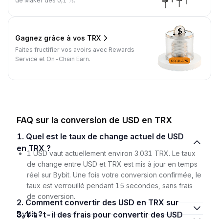
de Maker dès 0,1 %.
Gagnez grâce à vos TRX
Faites fructifier vos avoirs avec Rewards
Service et On-Chain Earn.
FAQ sur la conversion de USD en TRX
1. Quel est le taux de change actuel de USD
en TRX ?
1 USD vaut actuellement environ 3.031 TRX. Le taux
de change entre USD et TRX est mis à jour en temps
réel sur Bybit. Une fois votre conversion confirmée, le
taux est verrouillé pendant 15 secondes, sans frais
de conversion.
2. Comment convertir des USD en TRX sur
Bybit ?
3. Y a-t-il des frais pour convertir des USD