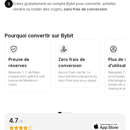
Créez gratuitement un compte Bybit pour convertir, acheter,
3
vendre ou trader des crypto,
sans frais de conversion
.
Pourquoi convertir sur Bybit
Preuve de
Zéro frais de
Plus de 86
réserves
conversion
d'utilisate
Réserves 1:1 vérifiées
Aucun frais caché. Le
Rejoignez l'un
chaque mois grâce à une
taux estimé correspond au
principales pl
preuve de Merkle on-
taux final que vous payez.
d'échange au 
chain.
termes de volu
trading et de li
4.7
/ 5