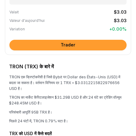
$3.03
Valait
$3.03
Valeur d'aujourd'hui
+
0.00
%
Variation
Trader
TRON (TRX) के बारे में
TRON एक क्रिप्टोकरेंसी है जिसे Bybit पर Dollar des États-Unis (USD) में
बदला जा सकता है। वर्तमान विनिमय दर 1 TRX = $3.0312215822976656
USD है।
TRON का मार्केट कैपिटलाइजेशन $31.29B USD है और 24 घंटे का ट्रेडिंग वॉल्यूम
$248.45M USD है।
परिसंचारी आपूर्ति 95B TRX है।
पिछले 24 घंटों में, TRON 0.79% घटा है।
TRX को USD में कैसे बदलें