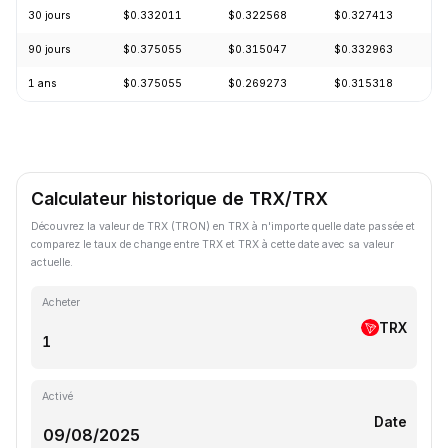
30 jours
$0.332011
$0.322568
$0.327413
-
90 jours
$0.375055
$0.315047
$0.332963
+
1 ans
$0.375055
$0.269273
$0.315318
-
Calculateur historique de TRX/TRX
Découvrez la valeur de TRX (TRON) en TRX à n'importe quelle date passée et
comparez le taux de change entre TRX et TRX à cette date avec sa valeur
actuelle.
Acheter
TRX
Activé
Date