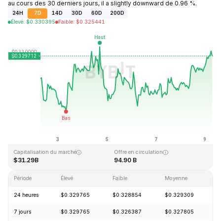
au cours des 30 derniers jours, il a slightly downward de 0.96 %.
24H
7D
14D
30D
60D
200D
Élevé
:
$
0.330395
Faible
:
$
0.325441
Dernière mise à jour : 2026-08-09, 06:49 GMT+0
Plus haut niveau historique
Plus bas niveau historique
$0.431288
$0.001804
Capitalisation du marché
Offre en circulation
$31.29B
94.90 B
Période
Élevé
Faible
Moyenne
V
24 heures
$0.329765
$0.328854
$0.329309
+
7 jours
$0.329765
$0.326387
$0.327805
+