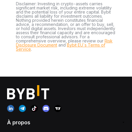
Disclaimer: Investing in crypto-assets carries
significant market risk, including extreme volatility
and the potential loss of your entire capital. Bybit
disclaims all liability for investment outcomes.
Nothing provided herein constitutes financial
advice, a recommendation, or an offer to buy, sell,
or hold digital assets. Investors must independently
assess their financial capacity and are encouraged
to consult professional advisors. For a
comprehensive overview, please review our
Risk
Disclosure Document
and
Bybit EU´s Terms of
Service
.
À propos