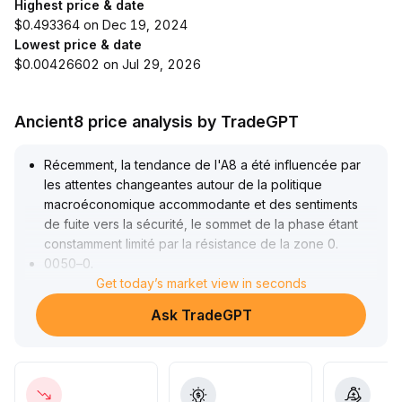
Highest price & date
$0.493364 on Dec 19, 2024
Lowest price & date
$0.00426602 on Jul 29, 2026
Ancient8 price analysis by TradeGPT
Récemment, la tendance de l'A8 a été influencée par
les attentes changeantes autour de la politique
macroéconomique accommodante et des sentiments
de fuite vers la sécurité, le sommet de la phase étant
constamment limité par la résistance de la zone 0
.
0050–0
.
0051
.
Get today’s market view in seconds
S’ajoutent la divergence des thématiques
Ask TradeGPT
technologiques ainsi que les perturbations liées aux
enjeux géopolitiques et à l’inflation, rendant les
rotations sectorielles sur le marché rapides tandis que
l’aversion pour le risque s’accentue chez les acteurs
principaux
.