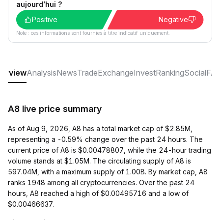
aujourd’hui ?
Positive
Negative
Note : ces informations sont fournies à titre indicatif uniquement.
erview
Analysis
News
Trade
Exchange
Invest
Ranking
Social
FA
A8 live price summary
As of Aug 9, 2026, A8 has a total market cap of $2.85M,
representing a -0.59% change over the past 24 hours. The
current price of A8 is $0.00478807, while the 24-hour trading
volume stands at $1.05M. The circulating supply of A8 is
597.04M, with a maximum supply of 1.00B. By market cap, A8
ranks 1948 among all cryptocurrencies. Over the past 24
hours, A8 reached a high of $0.00495716 and a low of
$0.00466637.