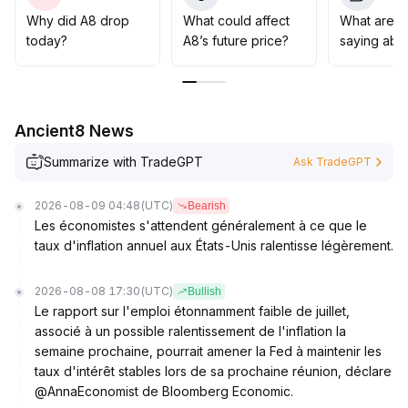
La structure des volumes de transaction révèle un
Why did A8 drop
What could affect
What are t
manque de persistance des acheteurs à court terme
.
today?
A8’s future price?
saying abo
Il est conseillé de surveiller l’évolution du support et de
la résistance dans la fourchette 0
.
00453–0
.
0051
.
Ancient8 News
La période actuelle est propice aux opérations de
trading court terme, l’apparition d’opportunités
Summarize with TradeGPT
Ask TradeGPT
tendancielles nécessitant une clarification des
catalyseurs macroéconomiques et sectoriels
.
2026-08-09 04:48
(UTC)
Bearish
Les économistes s'attendent généralement à ce que le
taux d'inflation annuel aux États-Unis ralentisse légèrement.
2026-08-08 17:30
(UTC)
Bullish
Le rapport sur l'emploi étonnamment faible de juillet,
associé à un possible ralentissement de l'inflation la
semaine prochaine, pourrait amener la Fed à maintenir les
taux d'intérêt stables lors de sa prochaine réunion, déclare
@AnnaEconomist de Bloomberg Economic.