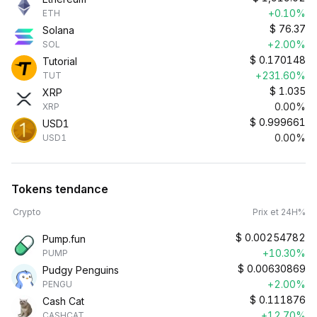
+0.10%
ETH
$
76.37
Solana
+2.00%
SOL
$
0.170148
Tutorial
+231.60%
TUT
$
1.035
XRP
0.00%
XRP
$
0.999661
USD1
0.00%
USD1
Tokens tendance
Crypto
Prix et 24H%
$
0.00254782
Pump.fun
+10.30%
PUMP
$
0.00630869
Pudgy Penguins
+2.00%
PENGU
$
0.111876
Cash Cat
+12.70%
CASHCAT