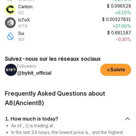
$
0.096528
Canton
+6.10%
CC
$
0.00327831
IoTeX
+37.00%
IOTX
$
0.691187
Sui
-0.30%
SUI
Suivez-nous sur les réseaux sociaux
Followers
+
Suivre
@bybit_official
Frequently Asked Questions about
A8(Ancient8)
1. How much is today?
As of , () is trading at .
In the last 24 hours, the lowest price is , and the highest