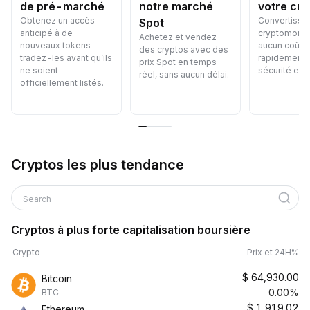
de pré-marché
notre marché
votre cry
Obtenez un accès
Convertisse
Spot
anticipé à de
cryptomonna
Achetez et vendez
nouveaux tokens —
aucun coût 
des cryptos avec des
tradez-les avant qu’ils
rapidement, 
prix Spot en temps
ne soient
sécurité et f
réel, sans aucun délai.
officiellement listés.
Cryptos les plus tendance
Search
Cryptos à plus forte capitalisation boursière
Crypto
Prix et 24H%
$
64,930.00
Bitcoin
0.00%
BTC
$
1,919.02
Ethereum