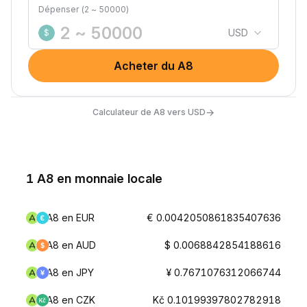
Dépenser (2 ~ 50000)
USD
$
Acheter du A8
→
Calculateur de A8 vers USD
1 A8 en monnaie locale
A8 en EUR
€ 0.0042050861835407636
A8 en AUD
$ 0.0068842854188616
A8 en JPY
¥ 0.7671076312066744
A8 en CZK
Kč 0.10199397802782918