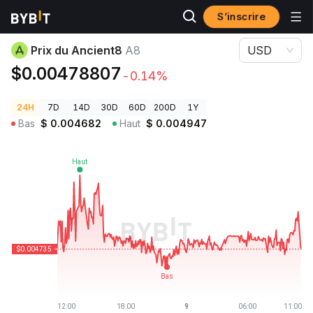
S’inscrire
Prix des cryptos
Prix du Ancient8 A8
Prix du Ancient8
A8
USD
$0.00478807
-0.14%
24H
7D
14D
30D
60D
200D
1Y
Bas
$
0.004682
Haut
$
0.004947