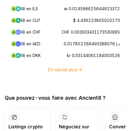
A8 en ILS
₪ 0.014598625644923372
A8 en CLP
$ 4.439223805010273
A8 en CHF
CHF 0.003933431173530995
A8 en AED
د.إ 0.017852286495388076
A8 en DKK
kr 0.03144061194003526
En savoir plus
Que pouvez-vous faire avec Ancient8 ?
Listings crypto
Négociez sur
Converti