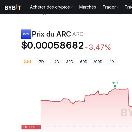
Acheter des cryptos
Marchés
Trader
Tra
Prix des cryptos
Prix du ARC ARC
Prix du ARC
ARC
$0.00058682
-3.47%
24H
7D
14D
30D
60D
200D
1Y