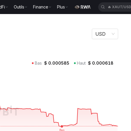
dFi
Outils
Finance
Plus
🔥
HEIUSDT
USD
Bas
$
0.000585
Haut
$
0.000618