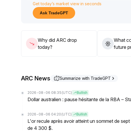
Get today’s market view in seconds
réseau
.
Recommandation stratégique : observer à court term
Ask TradeGPT
du niveau de 0,049 $, maintenir un jugement neutr
qu’une fois la formation d’un bas confirmée
.
Why did ARC drop
What co
today?
future p
ARC News
Summarize with TradeGPT
2026-08-06 08:35
(UTC)
Bullish
Dollar australien : pause hésitante de la RBA – S
2026-08-06 04:20
(UTC)
Bullish
L'or recule après avoir atteint un sommet de sep
de 4 300 $.