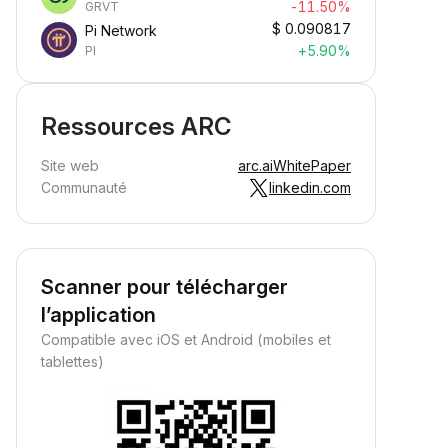
-11.50%
GRVT
$
0.090817
Pi Network
+5.90%
PI
Ressources ARC
Site web
arc.ai
WhitePaper
Communauté
linkedin.com
Scanner pour télécharger
l’application
Compatible avec iOS et Android (mobiles et
tablettes)