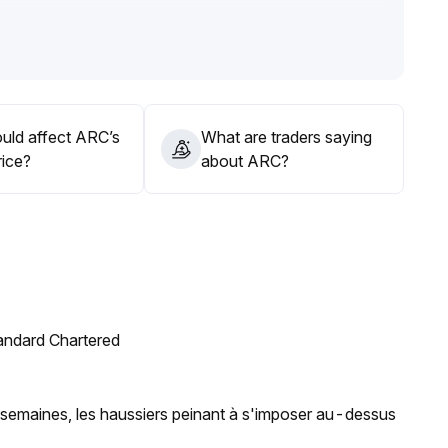
e, éviter tout achat à contre-courant, surveiller la tenue
e à légèrement positif, et n’entrer progressivement
uld affect ARC’s
What are traders saying
rice?
about ARC?
tandard Chartered
t semaines, les haussiers peinant à s'imposer au-dessus