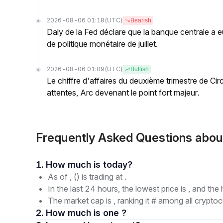
2026-08-06 01:18
(UTC)
Bearish
Daly de la Fed déclare que la banque centrale a eu
de politique monétaire de juillet.
2026-08-06 01:09
(UTC)
Bullish
Le chiffre d'affaires du deuxième trimestre de Circl
attentes, Arc devenant le point fort majeur.
Frequently Asked Questions abo
1. How much is today?
As of , () is trading at .
In the last 24 hours, the lowest price is , and the 
The market cap is , ranking it # among all cryptoc
2. How much is one ?