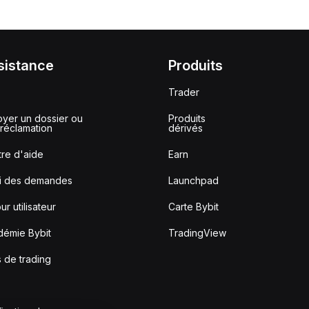
sistance
Produits
Trader
yer un dossier ou
Produits
réclamation
dérivés
re d'aide
Earn
vi des demandes
Launchpad
ur utilisateur
Carte Bybit
démie Bybit
TradingView
s de trading