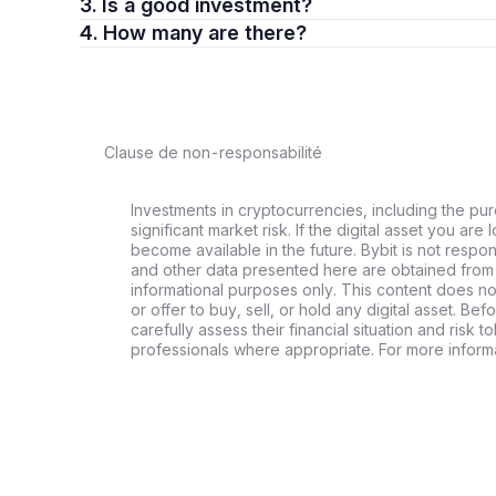
3. Is a good investment?
4. How many are there?
Clause de non-responsabilité
Investments in cryptocurrencies, including the pur
significant market risk. If the digital asset you are 
become available in the future. Bybit is not respo
and other data presented here are obtained from 
informational purposes only. This content does no
or offer to buy, sell, or hold any digital asset. Bef
carefully assess their financial situation and risk t
professionals where appropriate. For more informa