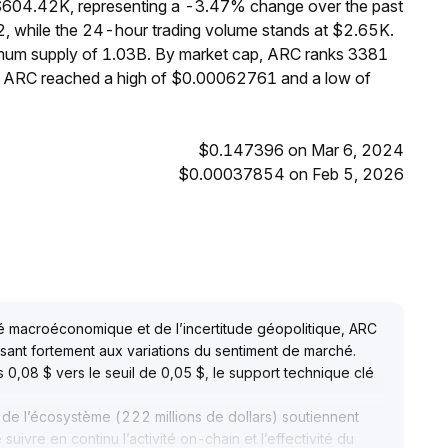
 $604.42K, representing a -3.47% change over the past
, while the 24-hour trading volume stands at $2.65K.
ximum supply of 1.03B. By market cap, ARC ranks 3381
s, ARC reached a high of $0.00062761 and a low of
$0.147396 on Mar 6, 2024
$0.00037854 on Feb 5, 2026
ité macroéconomique et de l’incertitude géopolitique, ARC
ssant fortement aux variations du sentiment de marché
.
0,08 $ vers le seuil de 0,05 $, le support technique clé
de l’écosystème (222 millions de dollars) soutiennent
 suivre en continu l’activité on-chain et l’effectivité du