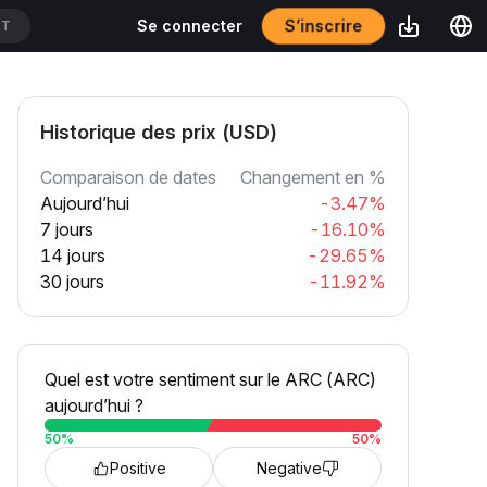
S’inscrire
Se connecter
Historique des prix (USD)
Comparaison de dates
Changement en %
Aujourd’hui
-3.47%
7 jours
-16.10%
14 jours
-29.65%
30 jours
-11.92%
Quel est votre sentiment sur le ARC (ARC)
aujourd’hui ?
50
%
50
%
Positive
Negative