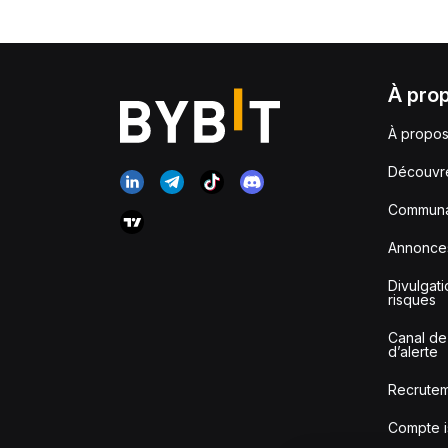
À pro
À propos
Découvr
Communa
Annonce
Divulgat
risques
Canal de
d’alerte
Recrute
Compte i