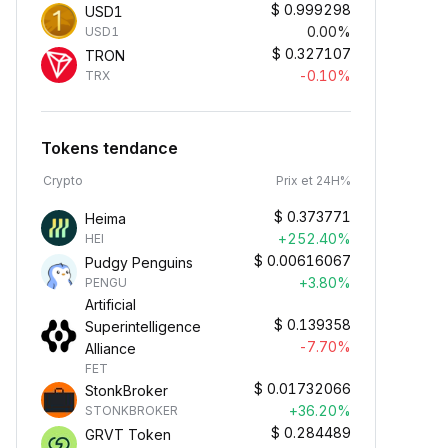
$
0.999298
USD1
0.00%
USD1
$
0.327107
TRON
-0.10%
TRX
Tokens tendance
Crypto
Prix et 24H%
$
0.373771
Heima
+252.40%
HEI
$
0.00616067
Pudgy Penguins
+3.80%
PENGU
Artificial
$
0.139358
Superintelligence
-7.70%
Alliance
FET
$
0.01732066
StonkBroker
+36.20%
STONKBROKER
$
0.284489
GRVT Token