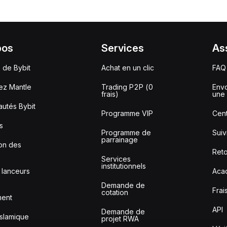
pos
Services
As
 de Bybit
Achat en un clic
FAQ
ez Mantle
Trading P2P (0
Envo
frais)
une 
utés Bybit
Programme VIP
Cent
s
Programme de
Sui
parrainage
ion des
Reto
Services
institutionnels
 lanceurs
Aca
Demande de
Frai
cotation
ment
API
Demande de
slamique
projet RWA