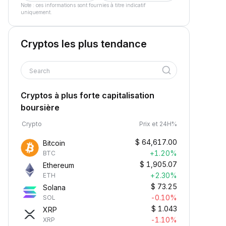
Note : ces informations sont fournies à titre indicatif
uniquement.
Cryptos les plus tendance
Search
Cryptos à plus forte capitalisation
boursière
Crypto
Prix et 24H%
$
64,617.00
Bitcoin
+1.20%
BTC
$
1,905.07
Ethereum
+2.30%
ETH
$
73.25
Solana
-0.10%
SOL
$
1.043
XRP
-1.10%
XRP