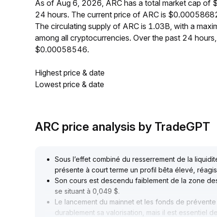
As of Aug 6, 2026, ARC has a total market cap of
24 hours. The current price of ARC is $0.00058682
The circulating supply of ARC is 1.03B, with a ma
among all cryptocurrencies. Over the past 24 hour
$0.00058546.
Highest price & date
Lowest price & date
ARC price analysis by TradeGPT
Sous l’effet combiné du resserrement de la liquid
présente à court terme un profil bêta élevé, réagi
Son cours est descendu faiblement de la zone des 
se situant à 0,049 $
.
Le lancement du mainnet et les fonds de prévente 
durablement sa valorisation, mais il est essentiel de