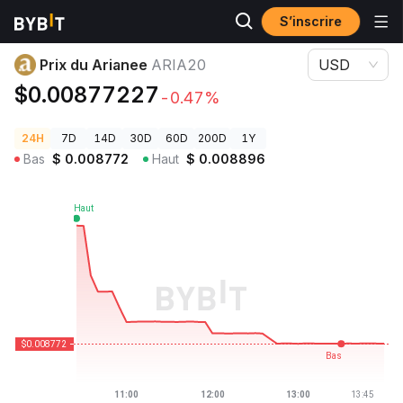
S’inscrire
Prix des cryptos
Prix du Arianee ARIA20
Prix du Arianee
ARIA20
USD
$0.00877227
-0.47%
24H
7D
14D
30D
60D
200D
1Y
Bas
$
0.008772
Haut
$
0.008896