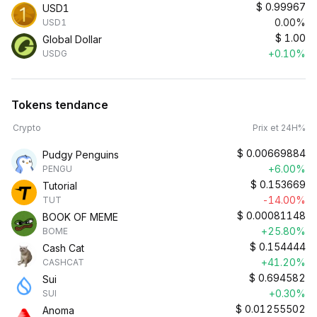
$
0.99967
USD1
0.00%
USD1
$
1.00
Global Dollar
+0.10%
USDG
Tokens tendance
Crypto
Prix et 24H%
$
0.00669884
Pudgy Penguins
+6.00%
PENGU
$
0.153669
Tutorial
-14.00%
TUT
$
0.00081148
BOOK OF MEME
+25.80%
BOME
$
0.154444
Cash Cat
+41.20%
CASHCAT
$
0.694582
Sui
+0.30%
SUI
$
0.01255502
Anoma