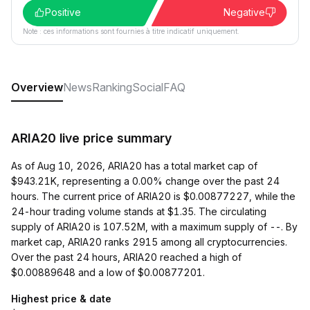
Positive
Negative
Note : ces informations sont fournies à titre indicatif uniquement.
Overview
News
Ranking
Social
FAQ
ARIA20 live price summary
As of Aug 10, 2026, ARIA20 has a total market cap of
$943.21K, representing a 0.00% change over the past 24
hours. The current price of ARIA20 is $0.00877227, while the
24-hour trading volume stands at $1.35. The circulating
supply of ARIA20 is 107.52M, with a maximum supply of --. By
market cap, ARIA20 ranks 2915 among all cryptocurrencies.
Over the past 24 hours, ARIA20 reached a high of
$0.00889648 and a low of $0.00877201.
Highest price & date