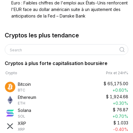
Euro : Faibles chiffres de l'emploi aux États-Unis renforcent
l'EUR face au dollar américain suite à un ajustement des
anticipations de la Fed – Danske Bank
Cryptos les plus tendance
Search
Cryptos à plus forte capitalisation boursière
Crypto
Prix et 24H%
$
65,175.00
Bitcoin
+0.60%
BTC
$
1,924.68
Ethereum
+0.30%
ETH
$
76.87
Solana
+0.70%
SOL
$
1.033
XRP
-0.40%
XRP