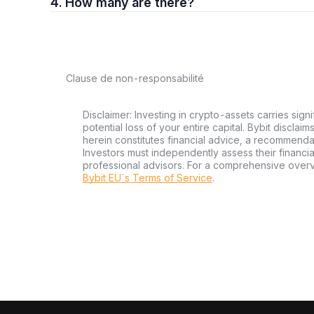
4. How many are there?
Clause de non-responsabilité
Disclaimer: Investing in crypto-assets carries signi
potential loss of your entire capital. Bybit disclai
herein constitutes financial advice, a recommendatio
Investors must independently assess their financi
professional advisors. For a comprehensive over
Bybit EU´s Terms of Service
.