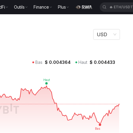
dFi
Outils
Finance
Plus
🔥
ETH/USD
USD
Bas
$
0.004364
Haut
$
0.004433