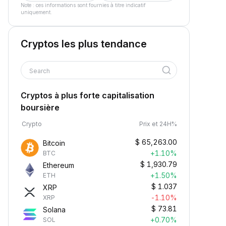
Note : ces informations sont fournies à titre indicatif
uniquement.
Cryptos les plus tendance
Search
Cryptos à plus forte capitalisation
boursière
Crypto
Prix et 24H%
$
65,263.00
Bitcoin
+1.10%
BTC
$
1,930.79
Ethereum
+1.50%
ETH
$
1.037
XRP
-1.10%
XRP
$
73.81
Solana
+0.70%
SOL