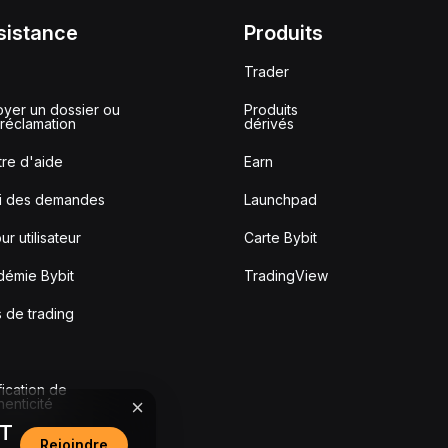
sistance
Produits
Trader
yer un dossier ou
Produits
réclamation
dérivés
re d'aide
Earn
vi des demandes
Launchpad
ur utilisateur
Carte Bybit
démie Bybit
TradingView
s de trading
fication de
thenticité
DT
Rejoindre