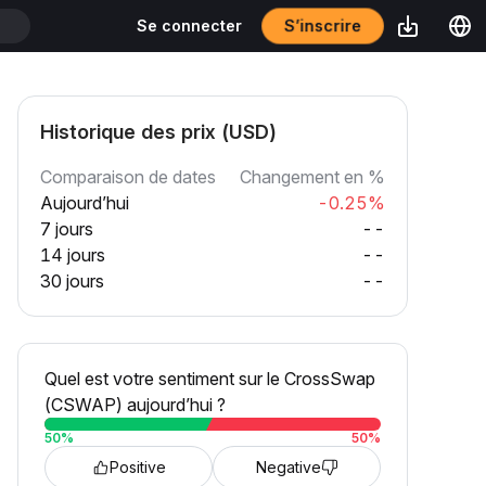
S’inscrire
Se connecter
T
Historique des prix (USD)
Comparaison de dates
Changement en %
Aujourd’hui
-0.25%
7 jours
--
14 jours
--
30 jours
--
Quel est votre sentiment sur le CrossSwap
(CSWAP) aujourd’hui ?
50
%
50
%
Positive
Negative