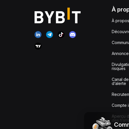
À pro
À propos
Découvr
Communa
Annonce
Divulgat
risques
Canal de
d’alerte
Recrute
Compte i
Aperçu de
des tran
Comm