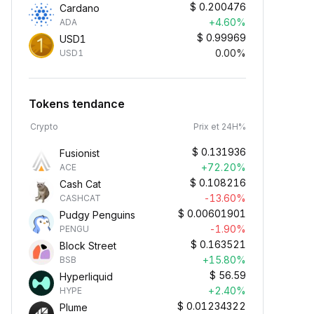
$
0.200476
Cardano
+4.60%
ADA
$
0.99969
USD1
0.00%
USD1
Tokens tendance
Crypto
Prix et 24H%
$
0.131936
Fusionist
+72.20%
ACE
$
0.108216
Cash Cat
-13.60%
CASHCAT
$
0.00601901
Pudgy Penguins
-1.90%
PENGU
$
0.163521
Block Street
+15.80%
BSB
$
56.59
Hyperliquid
+2.40%
HYPE
$
0.01234322
Plume