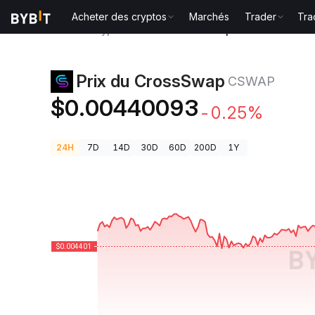
Acheter des cryptos
Marchés
Trader
Tra
Prix des cryptos
Prix du CrossSwap CSWAP
Prix du CrossSwap
CSWAP
$0.00440093
-0.25%
24H
7D
14D
30D
60D
200D
1Y