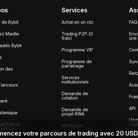
pos
Services
As
 de Bybit
Achat en un clic
FAQ
ez Mantle
Trading P2P (0
Envo
frais)
une 
utés Bybit
Programme VIP
Cent
s
Programme de
Sui
parrainage
ion des
Reto
Services
institutionnels
 lanceurs
Aca
Demande de
Frai
cotation
ment
API
Demande de
slamique
projet RWA
Véri
s frais et
l’au
API fiscale
sactions
encez votre parcours de trading avec 20 US
Audit